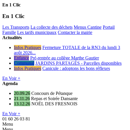
En 1 Clic
En 1 Clic
Les Transports
La collecte des déchets
Menus Cantine
Portail
Famille
Les tarifs municipaux
Contacter la mairie
Actualités
Infos Pratiques
Fermeture TOTALE de la RN3 du lundi 3
août 2026...
Enfance
Pré-rentrée au collège Marthe Gautier
Communal
JARDINS PARTAGÉS - Parcelles disponibles
Infos Pratiques
Canicule : adoptons les bons réflexes
En Voir +
Agenda
20.09.26
Concours de Pétanque
21.11.26
Repas et Soirée Dansante
13.12.26
NOËL DES FRESNOIS
En Voir +
01 60 26 03 81
Menu
Menu