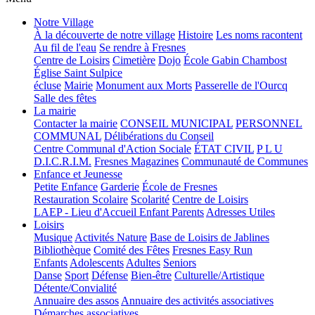
Notre Village
À la découverte de notre village
Histoire
Les noms racontent
Au fil de l'eau
Se rendre à Fresnes
Centre de Loisirs
Cimetière
Dojo
École Gabin Chambost
Église Saint Sulpice
écluse
Mairie
Monument aux Morts
Passerelle de l'Ourcq
Salle des fêtes
La mairie
Contacter la mairie
CONSEIL MUNICIPAL
PERSONNEL
COMMUNAL
Délibérations du Conseil
Centre Communal d'Action Sociale
ÉTAT CIVIL
P L U
D.I.C.R.I.M.
Fresnes Magazines
Communauté de Communes
Enfance et Jeunesse
Petite Enfance
Garderie
École de Fresnes
Restauration Scolaire
Scolarité
Centre de Loisirs
LAEP - Lieu d'Accueil Enfant Parents
Adresses Utiles
Loisirs
Musique
Activités Nature
Base de Loisirs de Jablines
Bibliothèque
Comité des Fêtes
Fresnes Easy Run
Enfants
Adolescents
Adultes
Seniors
Danse
Sport
Défense
Bien-être
Culturelle/Artistique
Détente/Convialité
Annuaire des assos
Annuaire des activités associatives
Démarches associatives