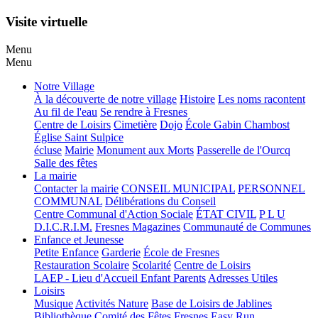
Visite virtuelle
Menu
Menu
Notre Village
À la découverte de notre village
Histoire
Les noms racontent
Au fil de l'eau
Se rendre à Fresnes
Centre de Loisirs
Cimetière
Dojo
École Gabin Chambost
Église Saint Sulpice
écluse
Mairie
Monument aux Morts
Passerelle de l'Ourcq
Salle des fêtes
La mairie
Contacter la mairie
CONSEIL MUNICIPAL
PERSONNEL
COMMUNAL
Délibérations du Conseil
Centre Communal d'Action Sociale
ÉTAT CIVIL
P L U
D.I.C.R.I.M.
Fresnes Magazines
Communauté de Communes
Enfance et Jeunesse
Petite Enfance
Garderie
École de Fresnes
Restauration Scolaire
Scolarité
Centre de Loisirs
LAEP - Lieu d'Accueil Enfant Parents
Adresses Utiles
Loisirs
Musique
Activités Nature
Base de Loisirs de Jablines
Bibliothèque
Comité des Fêtes
Fresnes Easy Run