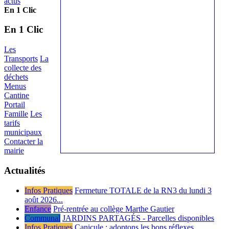
actus
En 1 Clic
En 1 Clic
Les
Transports
La
collecte des
déchets
Menus
Cantine
Portail
Famille
Les
tarifs
municipaux
Contacter la
mairie
Actualités
Infos Pratiques
Fermeture TOTALE de la RN3 du lundi 3
août 2026...
Enfance
Pré-rentrée au collège Marthe Gautier
Communal
JARDINS PARTAGÉS - Parcelles disponibles
Infos Pratiques
Canicule : adoptons les bons réflexes