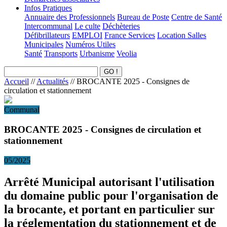
Infos Pratiques
Annuaire des Professionnels
Bureau de Poste
Centre de Santé
Intercommunal
Le culte
Déchèteries
Défibrillateurs
EMPLOI
France Services
Location Salles
Municipales
Numéros Utiles
Santé
Transports
Urbanisme
Veolia
Accueil
//
Actualités
//
BROCANTE 2025 - Consignes de
circulation et stationnement
Communal
BROCANTE 2025 - Consignes de circulation et
stationnement
05/2025
Arrêté Municipal autorisant l'utilisation
du domaine public pour l'organisation de
la brocante, et portant en particulier sur
la réglementation du stationnement et de