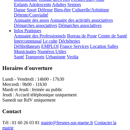
Enfants
Adolescents
Adultes
Seniors
Danse
Sport
Défense
Bien-être
Culturelle/Artistique
Détente/Convialité
Annuaire des assos
Annuaire des activités associatives
Démarches associatives
Démarches associatives
Infos Pratiques
Annuaire des Professionnels
Bureau de Poste
Centre de Santé
Intercommunal
Le culte
Déchèteries
Défibrillateurs
EMPLOI
France Services
Location Salles
Municipales
Numéros Utiles
Santé
Transports
Urbanisme
Veolia
Horaires d'ouverture
Lundi - Vendredi : 14h00 - 17h30
Mercredi : 9h00 - 11h30
Mardi et Jeudi : fermée au public
Jeudi : Accueil téléphonique uniquement
Samedi sur RdV uniquement
Contact
Tél :
01 60 26 03 81
mairie@fresnes-sur-marne.fr
Contacter la
mairie