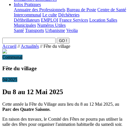
Infos Pratiques
Annuaire des Professionnels
Bureau de Poste
Centre de Santé
Intercommunal
Le culte
Déchèteries
Défibrillateurs
EMPLOI
France Services
Location Salles
Municipales
Numéros Utiles
Santé
Transports
Urbanisme
Veolia
Accueil
//
Actualités
//
Fête du village
Communal
Fête du village
04/2025
Du 8 au 12 Mai 2025
Cette année la Fête du Village aura lieu du 8 au 12 Mai 2025, au
Parc des Quatre Saisons
.
En raison des travaux, le Comité des Fêtes ne pourra pas utiliser la
salle des fêtes pour organiser l'animation habituelle du samedi soir.