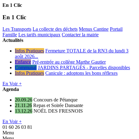
En 1 Clic
En 1 Clic
Les Transports
La collecte des déchets
Menus Cantine
Portail
Famille
Les tarifs municipaux
Contacter la mairie
Actualités
Infos Pratiques
Fermeture TOTALE de la RN3 du lundi 3
août 2026...
Enfance
Pré-rentrée au collège Marthe Gautier
Communal
JARDINS PARTAGÉS - Parcelles disponibles
Infos Pratiques
Canicule : adoptons les bons réflexes
En Voir +
Agenda
20.09.26
Concours de Pétanque
21.11.26
Repas et Soirée Dansante
13.12.26
NOËL DES FRESNOIS
En Voir +
01 60 26 03 81
Menu
Menu