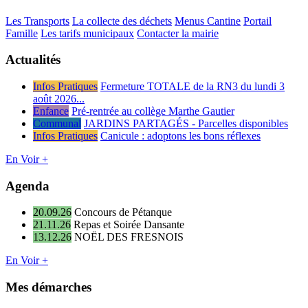
Les Transports
La collecte des déchets
Menus Cantine
Portail
Famille
Les tarifs municipaux
Contacter la mairie
Actualités
Infos Pratiques
Fermeture TOTALE de la RN3 du lundi 3
août 2026...
Enfance
Pré-rentrée au collège Marthe Gautier
Communal
JARDINS PARTAGÉS - Parcelles disponibles
Infos Pratiques
Canicule : adoptons les bons réflexes
En Voir +
Agenda
20.09.26
Concours de Pétanque
21.11.26
Repas et Soirée Dansante
13.12.26
NOËL DES FRESNOIS
En Voir +
Mes démarches