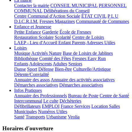
La mairie
Contacter la mairie
CONSEIL MUNICIPAL
PERSONNEL
COMMUNAL
Délibérations du Conseil
Centre Communal d'Action Sociale
ÉTAT CIVIL
P L U
D.I.C.R.I.M.
Fresnes Magazines
Communauté de Communes
Enfance et Jeunesse
Petite Enfance
Garderie
École de Fresnes
Restauration Scolaire
Scolarité
Centre de Loisirs
LAEP - Lieu d'Accueil Enfant Parents
Adresses Utiles
Loisirs
Musique
Activités Nature
Base de Loisirs de Jablines
Bibliothèque
Comité des Fêtes
Fresnes Easy Run
Enfants
Adolescents
Adultes
Seniors
Danse
Sport
Défense
Bien-être
Culturelle/Artistique
Détente/Convialité
Annuaire des assos
Annuaire des activités associatives
Démarches associatives
Démarches associatives
Infos Pratiques
Annuaire des Professionnels
Bureau de Poste
Centre de Santé
Intercommunal
Le culte
Déchèteries
Défibrillateurs
EMPLOI
France Services
Location Salles
Municipales
Numéros Utiles
Santé
Transports
Urbanisme
Veolia
Horaires d'ouverture