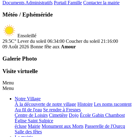
Documents Administratifs
Portail Famille
Contacter la mairie
Météo / Ephéméride
Ensoleillé
29.5C°
Lever du soleil 06:34:00
Coucher du soleil 21:16:00
09 Août 2026
Bonne fête aux
Amour
Galerie Photo
Visite virtuelle
Menu
Menu
Notre Village
À la découverte de notre village
Histoire
Les noms racontent
Au fil de l'eau
Se rendre à Fresnes
Centre de Loisirs
Cimetière
Dojo
École Gabin Chambost
Église Saint Sulpice
écluse
Mairie
Monument aux Morts
Passerelle de l'Ourcq
Salle des fêtes