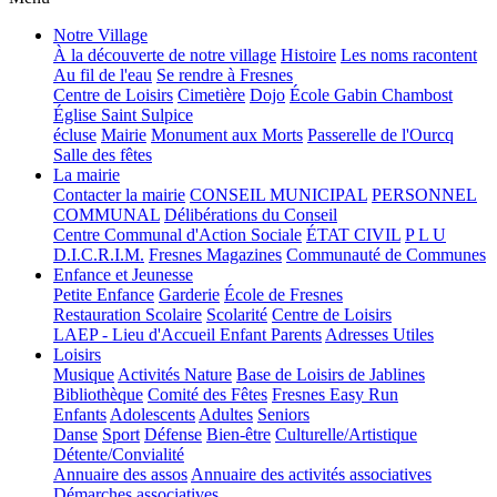
Notre Village
À la découverte de notre village
Histoire
Les noms racontent
Au fil de l'eau
Se rendre à Fresnes
Centre de Loisirs
Cimetière
Dojo
École Gabin Chambost
Église Saint Sulpice
écluse
Mairie
Monument aux Morts
Passerelle de l'Ourcq
Salle des fêtes
La mairie
Contacter la mairie
CONSEIL MUNICIPAL
PERSONNEL
COMMUNAL
Délibérations du Conseil
Centre Communal d'Action Sociale
ÉTAT CIVIL
P L U
D.I.C.R.I.M.
Fresnes Magazines
Communauté de Communes
Enfance et Jeunesse
Petite Enfance
Garderie
École de Fresnes
Restauration Scolaire
Scolarité
Centre de Loisirs
LAEP - Lieu d'Accueil Enfant Parents
Adresses Utiles
Loisirs
Musique
Activités Nature
Base de Loisirs de Jablines
Bibliothèque
Comité des Fêtes
Fresnes Easy Run
Enfants
Adolescents
Adultes
Seniors
Danse
Sport
Défense
Bien-être
Culturelle/Artistique
Détente/Convialité
Annuaire des assos
Annuaire des activités associatives
Démarches associatives