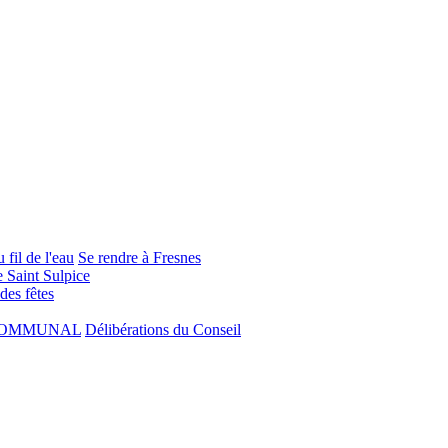
 fil de l'eau
Se rendre à Fresnes
e Saint Sulpice
 des fêtes
COMMUNAL
Délibérations du Conseil