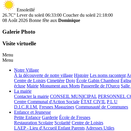
Ensoleillé
26.7C°
Lever du soleil 06:33:00
Coucher du soleil 21:18:00
08 Août 2026
Bonne fête aux
Dominique
Galerie Photo
Visite virtuelle
Menu
Menu
Notre Village
À la découverte de notre village
Histoire
Les noms racontent
Au
Centre de Loisirs
Cimetière
Dojo
École Gabin Chambost
Églis
écluse
Mairie
Monument aux Morts
Passerelle de l'Ourcq
Salle
La mairie
Contacter la mairie
CONSEIL MUNICIPAL
PERSONNEL 
Centre Communal d'Action Sociale
ÉTAT CIVIL
P L U
D.I.C.R.I.M.
Fresnes Magazines
Communauté de Communes
Enfance et Jeunesse
Petite Enfance
Garderie
École de Fresnes
Restauration Scolaire
Scolarité
Centre de Loisirs
LAEP - Lieu d'Accueil Enfant Parents
Adresses Utiles