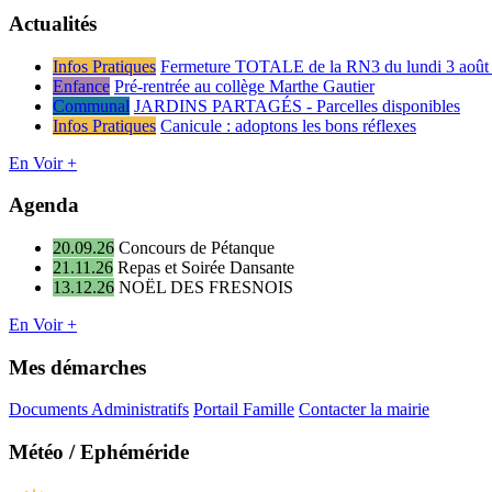
Actualités
Infos Pratiques
Fermeture TOTALE de la RN3 du lundi 3 août 
Enfance
Pré-rentrée au collège Marthe Gautier
Communal
JARDINS PARTAGÉS - Parcelles disponibles
Infos Pratiques
Canicule : adoptons les bons réflexes
En Voir +
Agenda
20.09.26
Concours de Pétanque
21.11.26
Repas et Soirée Dansante
13.12.26
NOËL DES FRESNOIS
En Voir +
Mes démarches
Documents Administratifs
Portail Famille
Contacter la mairie
Météo / Ephéméride