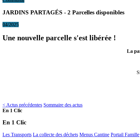
Communal
JARDINS PARTAGÉS - 2 Parcelles disponibles
04/2025
Une nouvelle parcelle s'est libérée !
La par
S
< Actus précédentes
Sommaire des actus
En 1 Clic
En 1 Clic
Les Transports
La collecte des déchets
Menus Cantine
Portail Famille