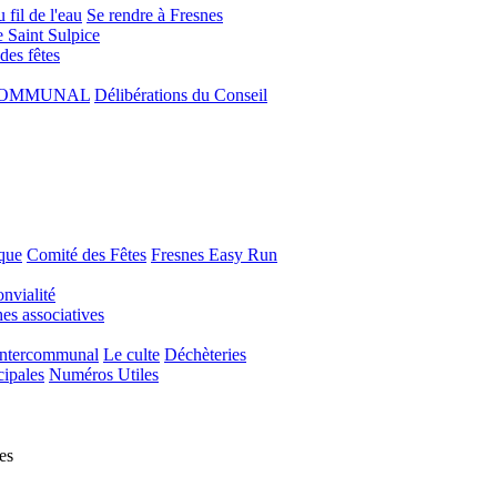
 fil de l'eau
Se rendre à Fresnes
e Saint Sulpice
 des fêtes
COMMUNAL
Délibérations du Conseil
que
Comité des Fêtes
Fresnes Easy Run
nvialité
s associatives
Intercommunal
Le culte
Déchèteries
cipales
Numéros Utiles
es