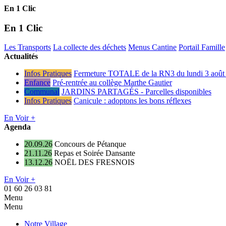
En 1 Clic
En 1 Clic
Les Transports
La collecte des déchets
Menus Cantine
Portail Famille
Actualités
Infos Pratiques
Fermeture TOTALE de la RN3 du lundi 3 août 
Enfance
Pré-rentrée au collège Marthe Gautier
Communal
JARDINS PARTAGÉS - Parcelles disponibles
Infos Pratiques
Canicule : adoptons les bons réflexes
En Voir +
Agenda
20.09.26
Concours de Pétanque
21.11.26
Repas et Soirée Dansante
13.12.26
NOËL DES FRESNOIS
En Voir +
01 60 26 03 81
Menu
Menu
Notre Village