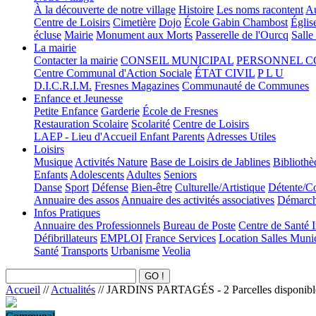
À la découverte de notre village
Histoire
Les noms racontent
Au
Centre de Loisirs
Cimetière
Dojo
École Gabin Chambost
Églis
écluse
Mairie
Monument aux Morts
Passerelle de l'Ourcq
Salle
La mairie
Contacter la mairie
CONSEIL MUNICIPAL
PERSONNEL 
Centre Communal d'Action Sociale
ÉTAT CIVIL
P L U
D.I.C.R.I.M.
Fresnes Magazines
Communauté de Communes
Enfance et Jeunesse
Petite Enfance
Garderie
École de Fresnes
Restauration Scolaire
Scolarité
Centre de Loisirs
LAEP - Lieu d'Accueil Enfant Parents
Adresses Utiles
Loisirs
Musique
Activités Nature
Base de Loisirs de Jablines
Bibliothè
Enfants
Adolescents
Adultes
Seniors
Danse
Sport
Défense
Bien-être
Culturelle/Artistique
Détente/Co
Annuaire des assos
Annuaire des activités associatives
Démarche
Infos Pratiques
Annuaire des Professionnels
Bureau de Poste
Centre de Santé 
Défibrillateurs
EMPLOI
France Services
Location Salles Muni
Santé
Transports
Urbanisme
Veolia
Accueil
//
Actualités
//
JARDINS PARTAGÉS - 2 Parcelles disponibl