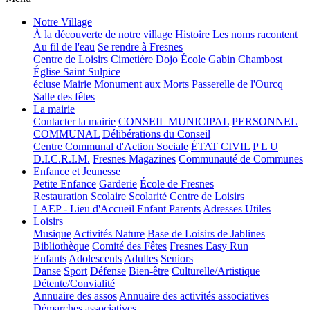
Notre Village
À la découverte de notre village
Histoire
Les noms racontent
Au fil de l'eau
Se rendre à Fresnes
Centre de Loisirs
Cimetière
Dojo
École Gabin Chambost
Église Saint Sulpice
écluse
Mairie
Monument aux Morts
Passerelle de l'Ourcq
Salle des fêtes
La mairie
Contacter la mairie
CONSEIL MUNICIPAL
PERSONNEL
COMMUNAL
Délibérations du Conseil
Centre Communal d'Action Sociale
ÉTAT CIVIL
P L U
D.I.C.R.I.M.
Fresnes Magazines
Communauté de Communes
Enfance et Jeunesse
Petite Enfance
Garderie
École de Fresnes
Restauration Scolaire
Scolarité
Centre de Loisirs
LAEP - Lieu d'Accueil Enfant Parents
Adresses Utiles
Loisirs
Musique
Activités Nature
Base de Loisirs de Jablines
Bibliothèque
Comité des Fêtes
Fresnes Easy Run
Enfants
Adolescents
Adultes
Seniors
Danse
Sport
Défense
Bien-être
Culturelle/Artistique
Détente/Convialité
Annuaire des assos
Annuaire des activités associatives
Démarches associatives