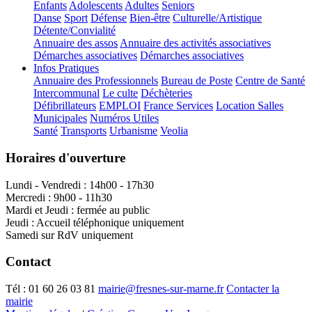
Enfants
Adolescents
Adultes
Seniors
Danse
Sport
Défense
Bien-être
Culturelle/Artistique
Détente/Convialité
Annuaire des assos
Annuaire des activités associatives
Démarches associatives
Démarches associatives
Infos Pratiques
Annuaire des Professionnels
Bureau de Poste
Centre de Santé
Intercommunal
Le culte
Déchèteries
Défibrillateurs
EMPLOI
France Services
Location Salles
Municipales
Numéros Utiles
Santé
Transports
Urbanisme
Veolia
Horaires d'ouverture
Lundi - Vendredi : 14h00 - 17h30
Mercredi : 9h00 - 11h30
Mardi et Jeudi : fermée au public
Jeudi : Accueil téléphonique uniquement
Samedi sur RdV uniquement
Contact
Tél :
01 60 26 03 81
mairie@fresnes-sur-marne.fr
Contacter la
mairie