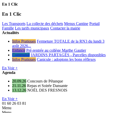
En 1 Clic
En 1 Clic
Les Transports
La collecte des déchets
Menus Cantine
Portail
Famille
Les tarifs municipaux
Contacter la mairie
Actualités
Infos Pratiques
Fermeture TOTALE de la RN3 du lundi 3
août 2026...
Enfance
Pré-rentrée au collège Marthe Gautier
Communal
JARDINS PARTAGÉS - Parcelles disponibles
Infos Pratiques
Canicule : adoptons les bons réflexes
En Voir +
Agenda
20.09.26
Concours de Pétanque
21.11.26
Repas et Soirée Dansante
13.12.26
NOËL DES FRESNOIS
En Voir +
01 60 26 03 81
Menu
Menu