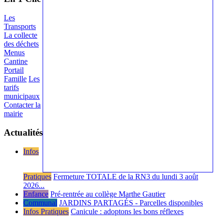
Les
Transports
La collecte
des déchets
Menus
Cantine
Portail
Famille
Les
tarifs
municipaux
Contacter la
mairie
Actualités
Infos
Pratiques
Fermeture TOTALE de la RN3 du lundi 3 août
2026...
Enfance
Pré-rentrée au collège Marthe Gautier
Communal
JARDINS PARTAGÉS - Parcelles disponibles
Infos Pratiques
Canicule : adoptons les bons réflexes