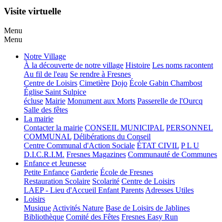
Visite virtuelle
Menu
Menu
Notre Village
À la découverte de notre village
Histoire
Les noms racontent
Au fil de l'eau
Se rendre à Fresnes
Centre de Loisirs
Cimetière
Dojo
École Gabin Chambost
Église Saint Sulpice
écluse
Mairie
Monument aux Morts
Passerelle de l'Ourcq
Salle des fêtes
La mairie
Contacter la mairie
CONSEIL MUNICIPAL
PERSONNEL
COMMUNAL
Délibérations du Conseil
Centre Communal d'Action Sociale
ÉTAT CIVIL
P L U
D.I.C.R.I.M.
Fresnes Magazines
Communauté de Communes
Enfance et Jeunesse
Petite Enfance
Garderie
École de Fresnes
Restauration Scolaire
Scolarité
Centre de Loisirs
LAEP - Lieu d'Accueil Enfant Parents
Adresses Utiles
Loisirs
Musique
Activités Nature
Base de Loisirs de Jablines
Bibliothèque
Comité des Fêtes
Fresnes Easy Run