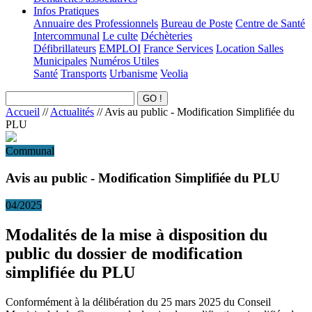
Infos Pratiques
Annuaire des Professionnels
Bureau de Poste
Centre de Santé
Intercommunal
Le culte
Déchèteries
Défibrillateurs
EMPLOI
France Services
Location Salles
Municipales
Numéros Utiles
Santé
Transports
Urbanisme
Veolia
Accueil
//
Actualités
//
Avis au public - Modification Simplifiée du
PLU
Communal
Avis au public - Modification Simplifiée du PLU
04/2025
Modalités de la mise à disposition du
public du dossier de modification
simplifiée du PLU
Conformément à la délibération du 25 mars 2025 du Conseil