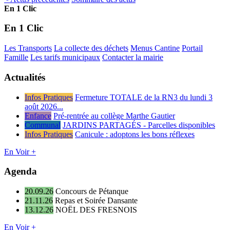
En 1 Clic
En 1 Clic
Les Transports
La collecte des déchets
Menus Cantine
Portail
Famille
Les tarifs municipaux
Contacter la mairie
Actualités
Infos Pratiques
Fermeture TOTALE de la RN3 du lundi 3
août 2026...
Enfance
Pré-rentrée au collège Marthe Gautier
Communal
JARDINS PARTAGÉS - Parcelles disponibles
Infos Pratiques
Canicule : adoptons les bons réflexes
En Voir +
Agenda
20.09.26
Concours de Pétanque
21.11.26
Repas et Soirée Dansante
13.12.26
NOËL DES FRESNOIS
En Voir +