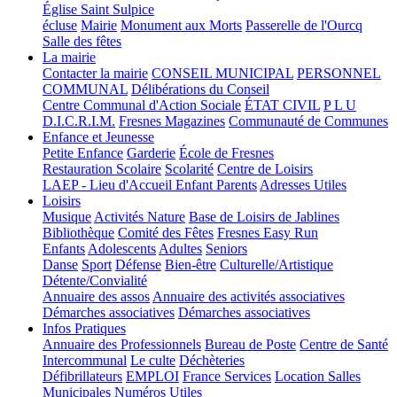
Église Saint Sulpice
écluse
Mairie
Monument aux Morts
Passerelle de l'Ourcq
Salle des fêtes
La mairie
Contacter la mairie
CONSEIL MUNICIPAL
PERSONNEL
COMMUNAL
Délibérations du Conseil
Centre Communal d'Action Sociale
ÉTAT CIVIL
P L U
D.I.C.R.I.M.
Fresnes Magazines
Communauté de Communes
Enfance et Jeunesse
Petite Enfance
Garderie
École de Fresnes
Restauration Scolaire
Scolarité
Centre de Loisirs
LAEP - Lieu d'Accueil Enfant Parents
Adresses Utiles
Loisirs
Musique
Activités Nature
Base de Loisirs de Jablines
Bibliothèque
Comité des Fêtes
Fresnes Easy Run
Enfants
Adolescents
Adultes
Seniors
Danse
Sport
Défense
Bien-être
Culturelle/Artistique
Détente/Convialité
Annuaire des assos
Annuaire des activités associatives
Démarches associatives
Démarches associatives
Infos Pratiques
Annuaire des Professionnels
Bureau de Poste
Centre de Santé
Intercommunal
Le culte
Déchèteries
Défibrillateurs
EMPLOI
France Services
Location Salles
Municipales
Numéros Utiles