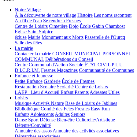
Notre Village
À la découverte de notre village
Histoire
Les noms racontent
Au fil de l'eau
Se rendre à Fresnes
Centre de Loisirs
Cimetière
Dojo
École Gabin Chambost
Église Saint Sulpice
écluse
Mairie
Monument aux Morts
Passerelle de l'Ourcq
Salle des fêtes
La mairie
Contacter la mairie
CONSEIL MUNICIPAL
PERSONNEL
COMMUNAL
Délibérations du Conseil
Centre Communal d'Action Sociale
ÉTAT CIVIL
P L U
D.I.C.R.I.M.
Fresnes Magazines
Communauté de Communes
Enfance et Jeunesse
Petite Enfance
Garderie
École de Fresnes
Restauration Scolaire
Scolarité
Centre de Loisirs
LAEP - Lieu d'Accueil Enfant Parents
Adresses Utiles
Loisirs
Musique
Activités Nature
Base de Loisirs de Jablines
Bibliothèque
Comité des Fêtes
Fresnes Easy Run
Enfants
Adolescents
Adultes
Seniors
Danse
Sport
Défense
Bien-être
Culturelle/Artistique
Détente/Convialité
Annuaire des assos
Annuaire des activités associatives
Démarches associatives