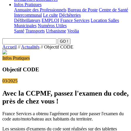
Infos Pratiques
Annuaire des Professionnels
Bureau de Poste
Centre de Santé
Intercommunal
Le culte
Déchèteries
Défibrillateurs
EMPLOI
France Services
Location Salles
Municipales
Numéros Utiles
Santé
Transports
Urbanisme
Veolia
Accueil
//
Actualités
//
Objectif CODE
Infos Pratiques
Objectif CODE
03/2025
Avec la CCPMF, passez l'examen du code,
près de chez vous !
France Services a obtenu l'agrément pour faire passer l'examen du
code auto/moto/bateau aux habitants du territoire.
Les sessions d'examens du code sont réalisées sur des tablettes