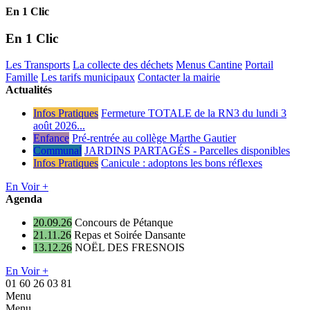
En 1 Clic
En 1 Clic
Les Transports
La collecte des déchets
Menus Cantine
Portail
Famille
Les tarifs municipaux
Contacter la mairie
Actualités
Infos Pratiques
Fermeture TOTALE de la RN3 du lundi 3
août 2026...
Enfance
Pré-rentrée au collège Marthe Gautier
Communal
JARDINS PARTAGÉS - Parcelles disponibles
Infos Pratiques
Canicule : adoptons les bons réflexes
En Voir +
Agenda
20.09.26
Concours de Pétanque
21.11.26
Repas et Soirée Dansante
13.12.26
NOËL DES FRESNOIS
En Voir +
01 60 26 03 81
Menu
Menu