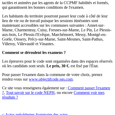
tactiles et animées par les agents de la CCPMF habilités et formés,
qui garantissent les bonnes conditions de l'examen.
Les habitants du territoire pourront passer leur code à côté de leur
lieu de vie ou de travail puisque les sessions itinérantes sont
maintenant accessibles sur les communes suivantes : Annet-sur-
Marne, Charmentray, Cuisy, Fresnes-sur-Marne, Le Pin, Le Plessis-
aux-bois, Le Plessis-l'Evêque, Marchémoret, Messy, Montgé-en-
Goële, Oissery, Précy-sur-Marne, Saint-Mesmes, Saint-Pathus,
Villeroy, Villevaudé et Vinantes.
Comment se déroulent les examens ?
Les épreuves pour le code sont organisées dans des espaces réservés
où les candidats sont seuls.
Le prix, 30 €
, est fixé par l'État.
Pour passer l'examen dans la commune de votre choix, prenez
rendez-vous sur
www.objectifcode.sgs.com
.
Ce site vous renseignera également sur :
Comment passer l'examen
?
,
Tout savoir sur le code NEPH
, ou encore
Comment voir mes
résultats ?
< Actus précédentes
Sommaire des actus