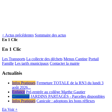
< Actus précédentes
Sommaire des actus
En 1 Clic
En 1 Clic
Les Transports
La collecte des déchets
Menus Cantine
Portail
Famille
Les tarifs municipaux
Contacter la mairie
Actualités
Infos Pratiques
Fermeture TOTALE de la RN3 du lundi 3
août 2026...
Enfance
Pré-rentrée au collège Marthe Gautier
Communal
JARDINS PARTAGÉS - Parcelles disponibles
Infos Pratiques
Canicule : adoptons les bons réflexes
En Voir +