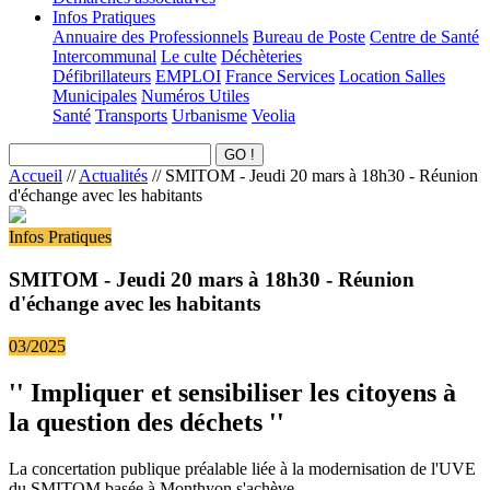
Infos Pratiques
Annuaire des Professionnels
Bureau de Poste
Centre de Santé
Intercommunal
Le culte
Déchèteries
Défibrillateurs
EMPLOI
France Services
Location Salles
Municipales
Numéros Utiles
Santé
Transports
Urbanisme
Veolia
Accueil
//
Actualités
//
SMITOM - Jeudi 20 mars à 18h30 - Réunion
d'échange avec les habitants
Infos Pratiques
SMITOM - Jeudi 20 mars à 18h30 - Réunion
d'échange avec les habitants
03/2025
'' Impliquer et sensibiliser les citoyens à
la question des déchets ''
La concertation publique préalable liée à la modernisation de l'UVE
du SMITOM basée à Monthyon s'achève.