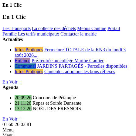
En 1 Clic
En 1 Clic
Les Transports
La collecte des déchets
Menus Cantine
Portail
Famille
Les tarifs municipaux
Contacter la mairie
Actualités
Infos Pratiques
Fermeture TOTALE de la RN3 du lundi 3
août 2026...
Enfance
Pré-rentrée au collège Marthe Gautier
Communal
JARDINS PARTAGÉS - Parcelles disponibles
Infos Pratiques
Canicule : adoptons les bons réflexes
En Voir +
Agenda
20.09.26
Concours de Pétanque
21.11.26
Repas et Soirée Dansante
13.12.26
NOËL DES FRESNOIS
En Voir +
01 60 26 03 81
Menu
Menu