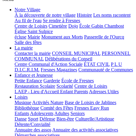
Notre Village
À la découverte de notre village
Histoire
Les noms racontent
Au fil de l'eau
Se rendre à Fresnes
Centre de Loisirs
Cimetière
Dojo
École Gabin Chambost
Église Saint Sulpice
écluse
Mairie
Monument aux Morts
Passerelle de l'Ourcq
Salle des fêtes
La mairie
Contacter la mairie
CONSEIL MUNICIPAL
PERSONNEL
COMMUNAL
Délibérations du Conseil
Centre Communal d'Action Sociale
ÉTAT CIVIL
P L U
D.I.C.R.I.M.
Fresnes Magazines
Communauté de Communes
Enfance et Jeunesse
Petite Enfance
Garderie
École de Fresnes
Restauration Scolaire
Scolarité
Centre de Loisirs
LAEP - Lieu d'Accueil Enfant Parents
Adresses Utiles
Loisirs
Musique
Activités Nature
Base de Loisirs de Jablines
Bibliothèque
Comité des Fêtes
Fresnes Easy Run
Enfants
Adolescents
Adultes
Seniors
Danse
Sport
Défense
Bien-être
Culturelle/Artistique
Détente/Convialité
Annuaire des assos
Annuaire des activités associatives
Démarches associatives