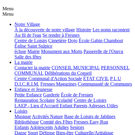
Menu
Menu
Notre Village
À la découverte de notre village
Histoire
Les noms racontent
Au fil de l'eau
Se rendre à Fresnes
Centre de Loisirs
Cimetière
Dojo
École Gabin Chambost
Église Saint Sulpice
écluse
Mairie
Monument aux Morts
Passerelle de l'Ourcq
Salle des fêtes
La mairie
Contacter la mairie
CONSEIL MUNICIPAL
PERSONNEL
COMMUNAL
Délibérations du Conseil
Centre Communal d'Action Sociale
ÉTAT CIVIL
P L U
D.I.C.R.I.M.
Fresnes Magazines
Communauté de Communes
Enfance et Jeunesse
Petite Enfance
Garderie
École de Fresnes
Restauration Scolaire
Scolarité
Centre de Loisirs
LAEP - Lieu d'Accueil Enfant Parents
Adresses Utiles
Loisirs
Musique
Activités Nature
Base de Loisirs de Jablines
Bibliothèque
Comité des Fêtes
Fresnes Easy Run
Enfants
Adolescents
Adultes
Seniors
Danse
Sport
Défense
Bien-être
Culturelle/Artistique