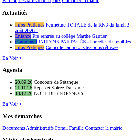
Famille
Les tarifs municipaux
Contacter la mairie
Actualités
Infos Pratiques
Fermeture TOTALE de la RN3 du lundi 3
août 2026...
Enfance
Pré-rentrée au collège Marthe Gautier
Communal
JARDINS PARTAGÉS - Parcelles disponibles
Infos Pratiques
Canicule : adoptons les bons réflexes
En Voir +
Agenda
20.09.26
Concours de Pétanque
21.11.26
Repas et Soirée Dansante
13.12.26
NOËL DES FRESNOIS
En Voir +
Mes démarches
Documents Administratifs
Portail Famille
Contacter la mairie