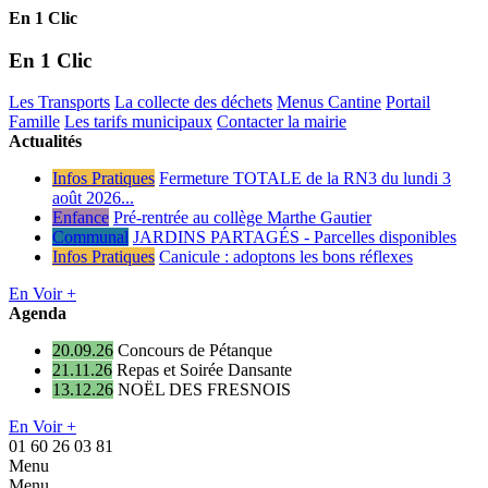
En 1 Clic
En 1 Clic
Les Transports
La collecte des déchets
Menus Cantine
Portail
Famille
Les tarifs municipaux
Contacter la mairie
Actualités
Infos Pratiques
Fermeture TOTALE de la RN3 du lundi 3
août 2026...
Enfance
Pré-rentrée au collège Marthe Gautier
Communal
JARDINS PARTAGÉS - Parcelles disponibles
Infos Pratiques
Canicule : adoptons les bons réflexes
En Voir +
Agenda
20.09.26
Concours de Pétanque
21.11.26
Repas et Soirée Dansante
13.12.26
NOËL DES FRESNOIS
En Voir +
01 60 26 03 81
Menu
Menu