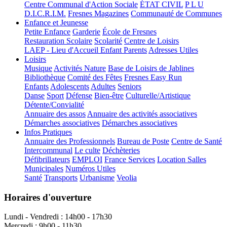
Centre Communal d'Action Sociale
ÉTAT CIVIL
P L U
D.I.C.R.I.M.
Fresnes Magazines
Communauté de Communes
Enfance et Jeunesse
Petite Enfance
Garderie
École de Fresnes
Restauration Scolaire
Scolarité
Centre de Loisirs
LAEP - Lieu d'Accueil Enfant Parents
Adresses Utiles
Loisirs
Musique
Activités Nature
Base de Loisirs de Jablines
Bibliothèque
Comité des Fêtes
Fresnes Easy Run
Enfants
Adolescents
Adultes
Seniors
Danse
Sport
Défense
Bien-être
Culturelle/Artistique
Détente/Convialité
Annuaire des assos
Annuaire des activités associatives
Démarches associatives
Démarches associatives
Infos Pratiques
Annuaire des Professionnels
Bureau de Poste
Centre de Santé
Intercommunal
Le culte
Déchèteries
Défibrillateurs
EMPLOI
France Services
Location Salles
Municipales
Numéros Utiles
Santé
Transports
Urbanisme
Veolia
Horaires d'ouverture
Lundi - Vendredi : 14h00 - 17h30
Mercredi : 9h00 - 11h30