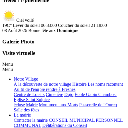
Météo / Ephéméride
Ciel voilé
19C°
Lever du soleil 06:33:00
Coucher du soleil 21:18:00
08 Août 2026
Bonne fête aux
Dominique
Galerie Photo
Visite virtuelle
Menu
Menu
Notre Village
À la découverte de notre village
Histoire
Les noms racontent
Au fil de l'eau
Se rendre à Fresnes
Centre de Loisirs
Cimetière
Dojo
École Gabin Chambost
Église Saint Sulpice
écluse
Mairie
Monument aux Morts
Passerelle de l'Ourcq
Salle des fêtes
La mairie
Contacter la mairie
CONSEIL MUNICIPAL
PERSONNEL
COMMUNAL
Délibérations du Conseil