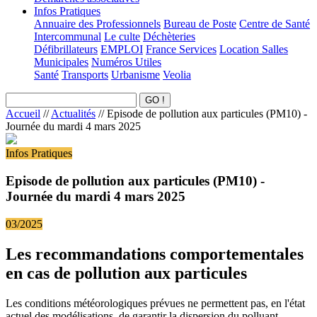
Infos Pratiques
Annuaire des Professionnels
Bureau de Poste
Centre de Santé
Intercommunal
Le culte
Déchèteries
Défibrillateurs
EMPLOI
France Services
Location Salles
Municipales
Numéros Utiles
Santé
Transports
Urbanisme
Veolia
Accueil
//
Actualités
//
Episode de pollution aux particules (PM10) -
Journée du mardi 4 mars 2025
Infos Pratiques
Episode de pollution aux particules (PM10) -
Journée du mardi 4 mars 2025
03/2025
Les recommandations comportementales
en cas de pollution aux particules
Les conditions météorologiques prévues ne permettent pas, en l'état
actuel des modélisations, de garantir la dispersion du polluant.