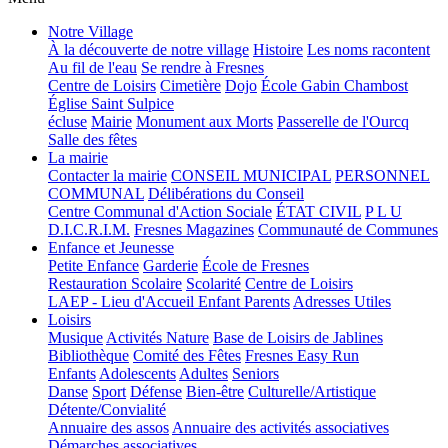
Notre Village
À la découverte de notre village
Histoire
Les noms racontent
Au fil de l'eau
Se rendre à Fresnes
Centre de Loisirs
Cimetière
Dojo
École Gabin Chambost
Église Saint Sulpice
écluse
Mairie
Monument aux Morts
Passerelle de l'Ourcq
Salle des fêtes
La mairie
Contacter la mairie
CONSEIL MUNICIPAL
PERSONNEL
COMMUNAL
Délibérations du Conseil
Centre Communal d'Action Sociale
ÉTAT CIVIL
P L U
D.I.C.R.I.M.
Fresnes Magazines
Communauté de Communes
Enfance et Jeunesse
Petite Enfance
Garderie
École de Fresnes
Restauration Scolaire
Scolarité
Centre de Loisirs
LAEP - Lieu d'Accueil Enfant Parents
Adresses Utiles
Loisirs
Musique
Activités Nature
Base de Loisirs de Jablines
Bibliothèque
Comité des Fêtes
Fresnes Easy Run
Enfants
Adolescents
Adultes
Seniors
Danse
Sport
Défense
Bien-être
Culturelle/Artistique
Détente/Convialité
Annuaire des assos
Annuaire des activités associatives
Démarches associatives