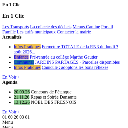
En 1 Clic
En 1 Clic
Les Transports
La collecte des déchets
Menus Cantine
Portail
Famille
Les tarifs municipaux
Contacter la mairie
Actualités
Infos Pratiques
Fermeture TOTALE de la RN3 du lundi 3
août 2026...
Enfance
Pré-rentrée au collège Marthe Gautier
Communal
JARDINS PARTAGÉS - Parcelles disponibles
Infos Pratiques
Canicule : adoptons les bons réflexes
En Voir +
Agenda
20.09.26
Concours de Pétanque
21.11.26
Repas et Soirée Dansante
13.12.26
NOËL DES FRESNOIS
En Voir +
01 60 26 03 81
Menu
Menu