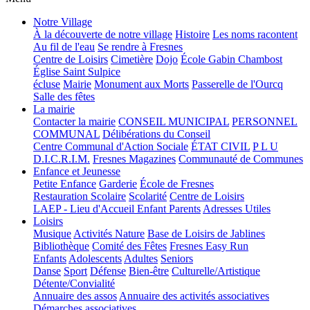
Notre Village
À la découverte de notre village
Histoire
Les noms racontent
Au fil de l'eau
Se rendre à Fresnes
Centre de Loisirs
Cimetière
Dojo
École Gabin Chambost
Église Saint Sulpice
écluse
Mairie
Monument aux Morts
Passerelle de l'Ourcq
Salle des fêtes
La mairie
Contacter la mairie
CONSEIL MUNICIPAL
PERSONNEL
COMMUNAL
Délibérations du Conseil
Centre Communal d'Action Sociale
ÉTAT CIVIL
P L U
D.I.C.R.I.M.
Fresnes Magazines
Communauté de Communes
Enfance et Jeunesse
Petite Enfance
Garderie
École de Fresnes
Restauration Scolaire
Scolarité
Centre de Loisirs
LAEP - Lieu d'Accueil Enfant Parents
Adresses Utiles
Loisirs
Musique
Activités Nature
Base de Loisirs de Jablines
Bibliothèque
Comité des Fêtes
Fresnes Easy Run
Enfants
Adolescents
Adultes
Seniors
Danse
Sport
Défense
Bien-être
Culturelle/Artistique
Détente/Convialité
Annuaire des assos
Annuaire des activités associatives
Démarches associatives