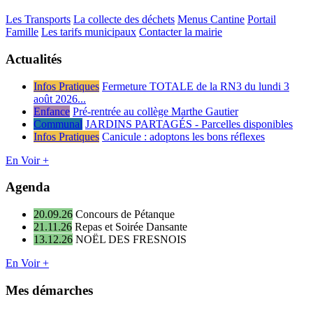
Les Transports
La collecte des déchets
Menus Cantine
Portail
Famille
Les tarifs municipaux
Contacter la mairie
Actualités
Infos Pratiques
Fermeture TOTALE de la RN3 du lundi 3
août 2026...
Enfance
Pré-rentrée au collège Marthe Gautier
Communal
JARDINS PARTAGÉS - Parcelles disponibles
Infos Pratiques
Canicule : adoptons les bons réflexes
En Voir +
Agenda
20.09.26
Concours de Pétanque
21.11.26
Repas et Soirée Dansante
13.12.26
NOËL DES FRESNOIS
En Voir +
Mes démarches