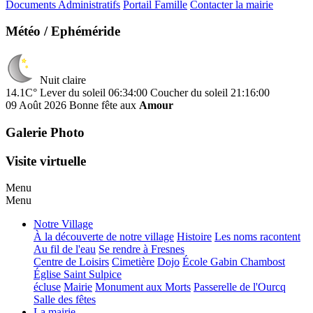
Documents Administratifs
Portail Famille
Contacter la mairie
Météo / Ephéméride
Nuit claire
14.1C°
Lever du soleil 06:34:00
Coucher du soleil 21:16:00
09 Août 2026
Bonne fête aux
Amour
Galerie Photo
Visite virtuelle
Menu
Menu
Notre Village
À la découverte de notre village
Histoire
Les noms racontent
Au fil de l'eau
Se rendre à Fresnes
Centre de Loisirs
Cimetière
Dojo
École Gabin Chambost
Église Saint Sulpice
écluse
Mairie
Monument aux Morts
Passerelle de l'Ourcq
Salle des fêtes
La mairie