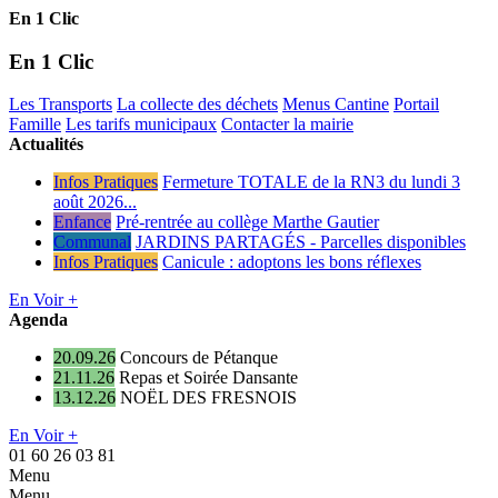
En 1 Clic
En 1 Clic
Les Transports
La collecte des déchets
Menus Cantine
Portail
Famille
Les tarifs municipaux
Contacter la mairie
Actualités
Infos Pratiques
Fermeture TOTALE de la RN3 du lundi 3
août 2026...
Enfance
Pré-rentrée au collège Marthe Gautier
Communal
JARDINS PARTAGÉS - Parcelles disponibles
Infos Pratiques
Canicule : adoptons les bons réflexes
En Voir +
Agenda
20.09.26
Concours de Pétanque
21.11.26
Repas et Soirée Dansante
13.12.26
NOËL DES FRESNOIS
En Voir +
01 60 26 03 81
Menu
Menu