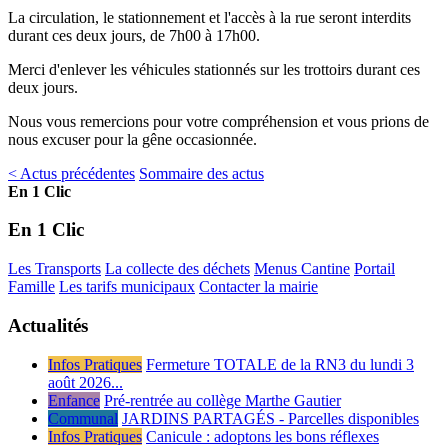
La circulation, le stationnement et l'accès à la rue seront interdits
durant ces deux jours, de 7h00 à 17h00.
Merci d'enlever les véhicules stationnés sur les trottoirs durant ces
deux jours.
Nous vous remercions pour votre compréhension et vous prions de
nous excuser pour la gêne occasionnée.
< Actus précédentes
Sommaire des actus
En 1 Clic
En 1 Clic
Les Transports
La collecte des déchets
Menus Cantine
Portail
Famille
Les tarifs municipaux
Contacter la mairie
Actualités
Infos Pratiques
Fermeture TOTALE de la RN3 du lundi 3
août 2026...
Enfance
Pré-rentrée au collège Marthe Gautier
Communal
JARDINS PARTAGÉS - Parcelles disponibles
Infos Pratiques
Canicule : adoptons les bons réflexes