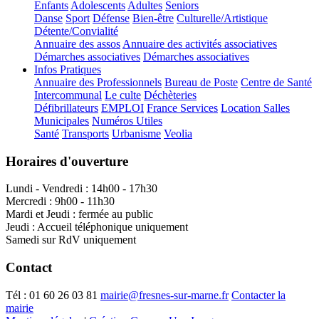
Enfants
Adolescents
Adultes
Seniors
Danse
Sport
Défense
Bien-être
Culturelle/Artistique
Détente/Convialité
Annuaire des assos
Annuaire des activités associatives
Démarches associatives
Démarches associatives
Infos Pratiques
Annuaire des Professionnels
Bureau de Poste
Centre de Santé
Intercommunal
Le culte
Déchèteries
Défibrillateurs
EMPLOI
France Services
Location Salles
Municipales
Numéros Utiles
Santé
Transports
Urbanisme
Veolia
Horaires d'ouverture
Lundi - Vendredi : 14h00 - 17h30
Mercredi : 9h00 - 11h30
Mardi et Jeudi : fermée au public
Jeudi : Accueil téléphonique uniquement
Samedi sur RdV uniquement
Contact
Tél :
01 60 26 03 81
mairie@fresnes-sur-marne.fr
Contacter la
mairie