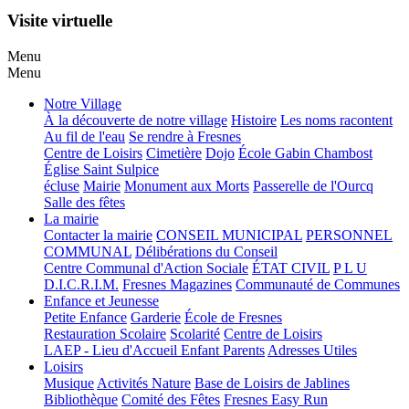
Visite virtuelle
Menu
Menu
Notre Village
À la découverte de notre village
Histoire
Les noms racontent
Au fil de l'eau
Se rendre à Fresnes
Centre de Loisirs
Cimetière
Dojo
École Gabin Chambost
Église Saint Sulpice
écluse
Mairie
Monument aux Morts
Passerelle de l'Ourcq
Salle des fêtes
La mairie
Contacter la mairie
CONSEIL MUNICIPAL
PERSONNEL
COMMUNAL
Délibérations du Conseil
Centre Communal d'Action Sociale
ÉTAT CIVIL
P L U
D.I.C.R.I.M.
Fresnes Magazines
Communauté de Communes
Enfance et Jeunesse
Petite Enfance
Garderie
École de Fresnes
Restauration Scolaire
Scolarité
Centre de Loisirs
LAEP - Lieu d'Accueil Enfant Parents
Adresses Utiles
Loisirs
Musique
Activités Nature
Base de Loisirs de Jablines
Bibliothèque
Comité des Fêtes
Fresnes Easy Run