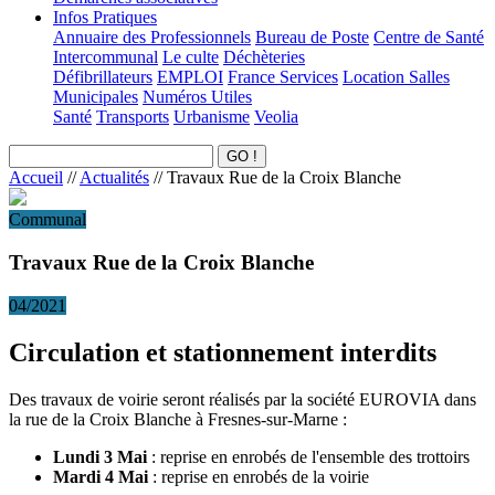
Infos Pratiques
Annuaire des Professionnels
Bureau de Poste
Centre de Santé
Intercommunal
Le culte
Déchèteries
Défibrillateurs
EMPLOI
France Services
Location Salles
Municipales
Numéros Utiles
Santé
Transports
Urbanisme
Veolia
Accueil
//
Actualités
//
Travaux Rue de la Croix Blanche
Communal
Travaux Rue de la Croix Blanche
04/2021
Circulation et stationnement interdits
Des travaux de voirie seront réalisés par la société EUROVIA dans
la rue de la Croix Blanche à Fresnes-sur-Marne :
Lundi 3 Mai
: reprise en enrobés de l'ensemble des trottoirs
Mardi 4 Mai
: reprise en enrobés de la voirie