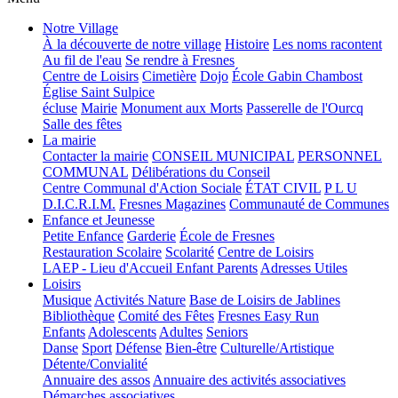
Notre Village
À la découverte de notre village
Histoire
Les noms racontent
Au fil de l'eau
Se rendre à Fresnes
Centre de Loisirs
Cimetière
Dojo
École Gabin Chambost
Église Saint Sulpice
écluse
Mairie
Monument aux Morts
Passerelle de l'Ourcq
Salle des fêtes
La mairie
Contacter la mairie
CONSEIL MUNICIPAL
PERSONNEL
COMMUNAL
Délibérations du Conseil
Centre Communal d'Action Sociale
ÉTAT CIVIL
P L U
D.I.C.R.I.M.
Fresnes Magazines
Communauté de Communes
Enfance et Jeunesse
Petite Enfance
Garderie
École de Fresnes
Restauration Scolaire
Scolarité
Centre de Loisirs
LAEP - Lieu d'Accueil Enfant Parents
Adresses Utiles
Loisirs
Musique
Activités Nature
Base de Loisirs de Jablines
Bibliothèque
Comité des Fêtes
Fresnes Easy Run
Enfants
Adolescents
Adultes
Seniors
Danse
Sport
Défense
Bien-être
Culturelle/Artistique
Détente/Convialité
Annuaire des assos
Annuaire des activités associatives
Démarches associatives