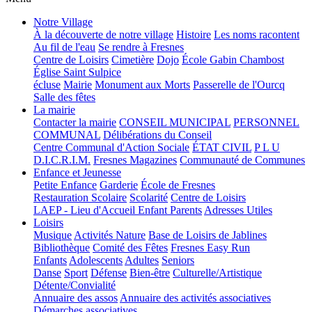
Notre Village
À la découverte de notre village
Histoire
Les noms racontent
Au fil de l'eau
Se rendre à Fresnes
Centre de Loisirs
Cimetière
Dojo
École Gabin Chambost
Église Saint Sulpice
écluse
Mairie
Monument aux Morts
Passerelle de l'Ourcq
Salle des fêtes
La mairie
Contacter la mairie
CONSEIL MUNICIPAL
PERSONNEL
COMMUNAL
Délibérations du Conseil
Centre Communal d'Action Sociale
ÉTAT CIVIL
P L U
D.I.C.R.I.M.
Fresnes Magazines
Communauté de Communes
Enfance et Jeunesse
Petite Enfance
Garderie
École de Fresnes
Restauration Scolaire
Scolarité
Centre de Loisirs
LAEP - Lieu d'Accueil Enfant Parents
Adresses Utiles
Loisirs
Musique
Activités Nature
Base de Loisirs de Jablines
Bibliothèque
Comité des Fêtes
Fresnes Easy Run
Enfants
Adolescents
Adultes
Seniors
Danse
Sport
Défense
Bien-être
Culturelle/Artistique
Détente/Convialité
Annuaire des assos
Annuaire des activités associatives
Démarches associatives