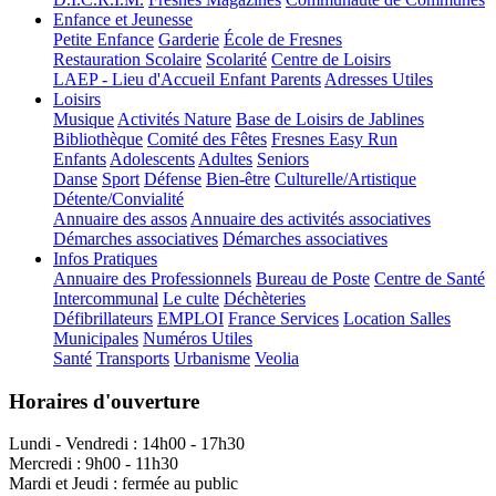
Enfance et Jeunesse
Petite Enfance
Garderie
École de Fresnes
Restauration Scolaire
Scolarité
Centre de Loisirs
LAEP - Lieu d'Accueil Enfant Parents
Adresses Utiles
Loisirs
Musique
Activités Nature
Base de Loisirs de Jablines
Bibliothèque
Comité des Fêtes
Fresnes Easy Run
Enfants
Adolescents
Adultes
Seniors
Danse
Sport
Défense
Bien-être
Culturelle/Artistique
Détente/Convialité
Annuaire des assos
Annuaire des activités associatives
Démarches associatives
Démarches associatives
Infos Pratiques
Annuaire des Professionnels
Bureau de Poste
Centre de Santé
Intercommunal
Le culte
Déchèteries
Défibrillateurs
EMPLOI
France Services
Location Salles
Municipales
Numéros Utiles
Santé
Transports
Urbanisme
Veolia
Horaires d'ouverture
Lundi - Vendredi : 14h00 - 17h30
Mercredi : 9h00 - 11h30
Mardi et Jeudi : fermée au public