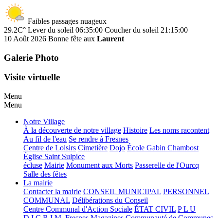
Faibles passages nuageux
29.2C°
Lever du soleil 06:35:00
Coucher du soleil 21:15:00
10 Août 2026
Bonne fête aux
Laurent
Galerie Photo
Visite virtuelle
Menu
Menu
Notre Village
À la découverte de notre village
Histoire
Les noms racontent
Au fil de l'eau
Se rendre à Fresnes
Centre de Loisirs
Cimetière
Dojo
École Gabin Chambost
Église Saint Sulpice
écluse
Mairie
Monument aux Morts
Passerelle de l'Ourcq
Salle des fêtes
La mairie
Contacter la mairie
CONSEIL MUNICIPAL
PERSONNEL
COMMUNAL
Délibérations du Conseil
Centre Communal d'Action Sociale
ÉTAT CIVIL
P L U
D.I.C.R.I.M.
Fresnes Magazines
Communauté de Communes