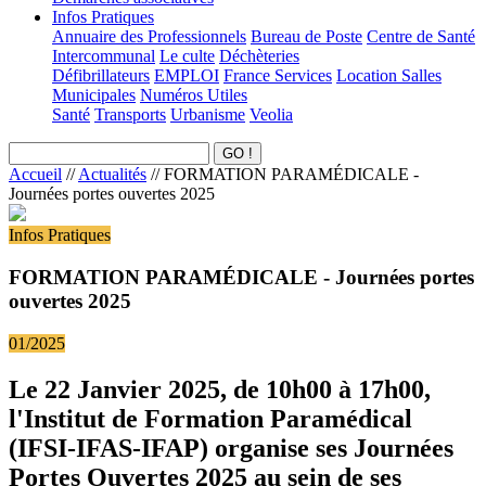
Infos Pratiques
Annuaire des Professionnels
Bureau de Poste
Centre de Santé
Intercommunal
Le culte
Déchèteries
Défibrillateurs
EMPLOI
France Services
Location Salles
Municipales
Numéros Utiles
Santé
Transports
Urbanisme
Veolia
Accueil
//
Actualités
//
FORMATION PARAMÉDICALE -
Journées portes ouvertes 2025
Infos Pratiques
FORMATION PARAMÉDICALE - Journées portes
ouvertes 2025
01/2025
Le 22 Janvier 2025, de 10h00 à 17h00,
l'Institut de Formation Paramédical
(IFSI-IFAS-IFAP) organise ses Journées
Portes Ouvertes 2025 au sein de ses