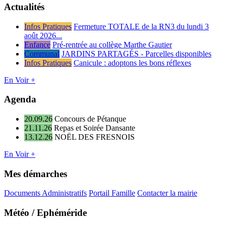
Actualités
Infos Pratiques
Fermeture TOTALE de la RN3 du lundi 3
août 2026...
Enfance
Pré-rentrée au collège Marthe Gautier
Communal
JARDINS PARTAGÉS - Parcelles disponibles
Infos Pratiques
Canicule : adoptons les bons réflexes
En Voir +
Agenda
20.09.26
Concours de Pétanque
21.11.26
Repas et Soirée Dansante
13.12.26
NOËL DES FRESNOIS
En Voir +
Mes démarches
Documents Administratifs
Portail Famille
Contacter la mairie
Météo / Ephéméride