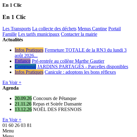
En 1 Clic
En 1 Clic
Les Transports
La collecte des déchets
Menus Cantine
Portail
Famille
Les tarifs municipaux
Contacter la mairie
Actualités
Infos Pratiques
Fermeture TOTALE de la RN3 du lundi 3
août 2026...
Enfance
Pré-rentrée au collège Marthe Gautier
Communal
JARDINS PARTAGÉS - Parcelles disponibles
Infos Pratiques
Canicule : adoptons les bons réflexes
En Voir +
Agenda
20.09.26
Concours de Pétanque
21.11.26
Repas et Soirée Dansante
13.12.26
NOËL DES FRESNOIS
En Voir +
01 60 26 03 81
Menu
Menu