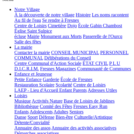
Notre Village
À la découverte de notre village
Histoire
Les noms racontent
Au fil de l'eau
Se rendre à Fresnes
Centre de Loisirs
Cimetière
Dojo
École Gabin Chambost
Église Saint Sulpice
écluse
Mairie
Monument aux Morts
Passerelle de l'Ourcq
Salle des fêtes
La mairie
Contacter la mairie
CONSEIL MUNICIPAL
PERSONNEL
COMMUNAL
Délibérations du Conseil
Centre Communal d'Action Sociale
ÉTAT CIVIL
P L U
D.I.C.R.I.M.
Fresnes Magazines
Communauté de Communes
Enfance et Jeunesse
Petite Enfance
Garderie
École de Fresnes
Restauration Scolaire
Scolarité
Centre de Loisirs
LAEP - Lieu d'Accueil Enfant Parents
Adresses Utiles
Loisirs
Musique
Activités Nature
Base de Loisirs de Jablines
Bibliothèque
Comité des Fêtes
Fresnes Easy Run
Enfants
Adolescents
Adultes
Seniors
Danse
Sport
Défense
Bien-être
Culturelle/Artistique
Détente/Convialité
Annuaire des assos
Annuaire des activités associatives
Démarches associatives