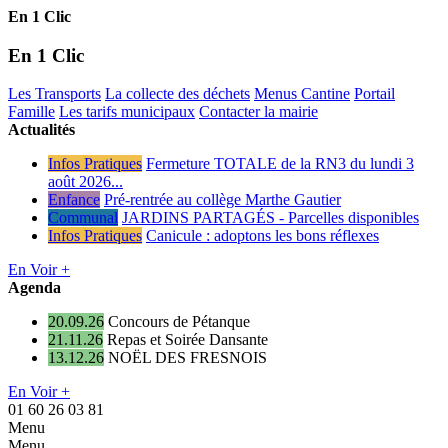
En 1 Clic
En 1 Clic
Les Transports
La collecte des déchets
Menus Cantine
Portail
Famille
Les tarifs municipaux
Contacter la mairie
Actualités
Infos Pratiques
Fermeture TOTALE de la RN3 du lundi 3
août 2026...
Enfance
Pré-rentrée au collège Marthe Gautier
Communal
JARDINS PARTAGÉS - Parcelles disponibles
Infos Pratiques
Canicule : adoptons les bons réflexes
En Voir +
Agenda
20.09.26
Concours de Pétanque
21.11.26
Repas et Soirée Dansante
13.12.26
NOËL DES FRESNOIS
En Voir +
01 60 26 03 81
Menu
Menu