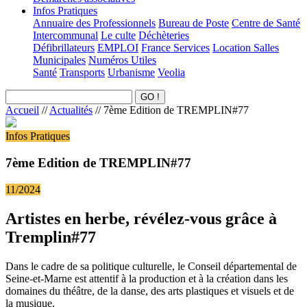
Infos Pratiques
Annuaire des Professionnels
Bureau de Poste
Centre de Santé
Intercommunal
Le culte
Déchèteries
Défibrillateurs
EMPLOI
France Services
Location Salles
Municipales
Numéros Utiles
Santé
Transports
Urbanisme
Veolia
Accueil
//
Actualités
//
7ème Edition de TREMPLIN#77
Infos Pratiques
7ème Edition de TREMPLIN#77
11/2024
Artistes en herbe, révélez-vous grâce à
Tremplin#77
Dans le cadre de sa politique culturelle, le Conseil départemental de
Seine-et-Marne est attentif à la production et à la création dans les
domaines du théâtre, de la danse, des arts plastiques et visuels et de
la musique.