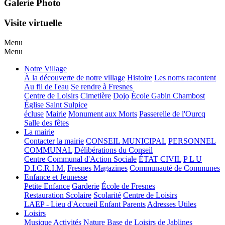
Galerie Photo
Visite virtuelle
Menu
Menu
Notre Village
À la découverte de notre village
Histoire
Les noms racontent
Au fil de l'eau
Se rendre à Fresnes
Centre de Loisirs
Cimetière
Dojo
École Gabin Chambost
Église Saint Sulpice
écluse
Mairie
Monument aux Morts
Passerelle de l'Ourcq
Salle des fêtes
La mairie
Contacter la mairie
CONSEIL MUNICIPAL
PERSONNEL
COMMUNAL
Délibérations du Conseil
Centre Communal d'Action Sociale
ÉTAT CIVIL
P L U
D.I.C.R.I.M.
Fresnes Magazines
Communauté de Communes
Enfance et Jeunesse
Petite Enfance
Garderie
École de Fresnes
Restauration Scolaire
Scolarité
Centre de Loisirs
LAEP - Lieu d'Accueil Enfant Parents
Adresses Utiles
Loisirs
Musique
Activités Nature
Base de Loisirs de Jablines