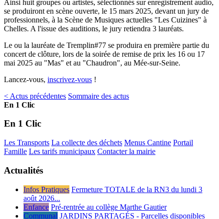
Ainsi huit groupes ou artistes, sélectionnés sur enregistrement audio,
se produiront en scène ouverte, le 15 mars 2025, devant un jury de
professionnels, à la Scène de Musiques actuelles "Les Cuizines" à
Chelles. A l'issue des auditions, le jury retiendra 3 lauréats.
Le ou la lauréate de Tremplin#77 se produira en première partie du
concert de clôture, lors de la soirée de remise de prix les 16 ou 17
mai 2025 au "Mas" et au "Chaudron", au Mée-sur-Seine.
Lancez-vous,
inscrivez-vous
!
< Actus précédentes
Sommaire des actus
En 1 Clic
En 1 Clic
Les Transports
La collecte des déchets
Menus Cantine
Portail
Famille
Les tarifs municipaux
Contacter la mairie
Actualités
Infos Pratiques
Fermeture TOTALE de la RN3 du lundi 3
août 2026...
Enfance
Pré-rentrée au collège Marthe Gautier
Communal
JARDINS PARTAGÉS - Parcelles disponibles