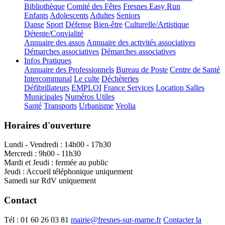
Bibliothèque
Comité des Fêtes
Fresnes Easy Run
Enfants
Adolescents
Adultes
Seniors
Danse
Sport
Défense
Bien-être
Culturelle/Artistique
Détente/Convialité
Annuaire des assos
Annuaire des activités associatives
Démarches associatives
Démarches associatives
Infos Pratiques
Annuaire des Professionnels
Bureau de Poste
Centre de Santé
Intercommunal
Le culte
Déchèteries
Défibrillateurs
EMPLOI
France Services
Location Salles
Municipales
Numéros Utiles
Santé
Transports
Urbanisme
Veolia
Horaires d'ouverture
Lundi - Vendredi : 14h00 - 17h30
Mercredi : 9h00 - 11h30
Mardi et Jeudi : fermée au public
Jeudi : Accueil téléphonique uniquement
Samedi sur RdV uniquement
Contact
Tél :
01 60 26 03 81
mairie@fresnes-sur-marne.fr
Contacter la