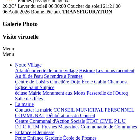
Faibles passages nuageux
26.2C°
Lever du soleil 06:30:00
Coucher du soleil 21:21:00
06 Août 2026
Bonne fête aux
TRANSFIGURATION
Galerie Photo
Visite virtuelle
Menu
Menu
Notre Village
À la découverte de notre village
Histoire
Les noms racontent
Au fil de l'eau
Se rendre à Fresnes
Centre de Loisirs
Cimetière
Dojo
École Gabin Chambost
Église Saint Sulpice
écluse
Mairie
Monument aux Morts
Passerelle de l'Ourcq
Salle des fêtes
La mairie
Contacter la mairie
CONSEIL MUNICIPAL
PERSONNEL
COMMUNAL
Délibérations du Conseil
Centre Communal d'Action Sociale
ÉTAT CIVIL
P L U
D.I.C.R.I.M.
Fresnes Magazines
Communauté de Communes
Enfance et Jeunesse
Petite Enfance
Garderie
École de Fresnes