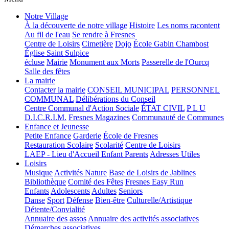
Notre Village
À la découverte de notre village
Histoire
Les noms racontent
Au fil de l'eau
Se rendre à Fresnes
Centre de Loisirs
Cimetière
Dojo
École Gabin Chambost
Église Saint Sulpice
écluse
Mairie
Monument aux Morts
Passerelle de l'Ourcq
Salle des fêtes
La mairie
Contacter la mairie
CONSEIL MUNICIPAL
PERSONNEL
COMMUNAL
Délibérations du Conseil
Centre Communal d'Action Sociale
ÉTAT CIVIL
P L U
D.I.C.R.I.M.
Fresnes Magazines
Communauté de Communes
Enfance et Jeunesse
Petite Enfance
Garderie
École de Fresnes
Restauration Scolaire
Scolarité
Centre de Loisirs
LAEP - Lieu d'Accueil Enfant Parents
Adresses Utiles
Loisirs
Musique
Activités Nature
Base de Loisirs de Jablines
Bibliothèque
Comité des Fêtes
Fresnes Easy Run
Enfants
Adolescents
Adultes
Seniors
Danse
Sport
Défense
Bien-être
Culturelle/Artistique
Détente/Convialité
Annuaire des assos
Annuaire des activités associatives
Démarches associatives