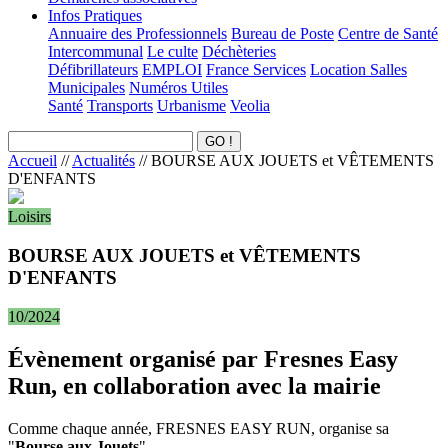
Infos Pratiques
Annuaire des Professionnels
Bureau de Poste
Centre de Santé
Intercommunal
Le culte
Déchèteries
Défibrillateurs
EMPLOI
France Services
Location Salles
Municipales
Numéros Utiles
Santé
Transports
Urbanisme
Veolia
Accueil
//
Actualités
//
BOURSE AUX JOUETS et VÊTEMENTS
D'ENFANTS
Loisirs
BOURSE AUX JOUETS et VÊTEMENTS
D'ENFANTS
10/2024
Évènement organisé par Fresnes Easy
Run, en collaboration avec la mairie
Comme chaque année, FRESNES EASY RUN, organise sa
"
Bourse aux Jouets
"