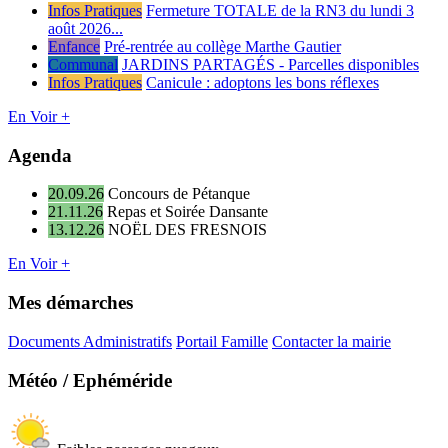
Infos Pratiques
Fermeture TOTALE de la RN3 du lundi 3
août 2026...
Enfance
Pré-rentrée au collège Marthe Gautier
Communal
JARDINS PARTAGÉS - Parcelles disponibles
Infos Pratiques
Canicule : adoptons les bons réflexes
En Voir +
Agenda
20.09.26
Concours de Pétanque
21.11.26
Repas et Soirée Dansante
13.12.26
NOËL DES FRESNOIS
En Voir +
Mes démarches
Documents Administratifs
Portail Famille
Contacter la mairie
Météo / Ephéméride