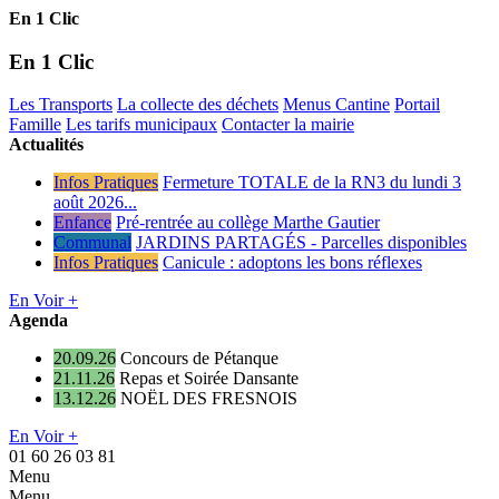
En 1 Clic
En 1 Clic
Les Transports
La collecte des déchets
Menus Cantine
Portail
Famille
Les tarifs municipaux
Contacter la mairie
Actualités
Infos Pratiques
Fermeture TOTALE de la RN3 du lundi 3
août 2026...
Enfance
Pré-rentrée au collège Marthe Gautier
Communal
JARDINS PARTAGÉS - Parcelles disponibles
Infos Pratiques
Canicule : adoptons les bons réflexes
En Voir +
Agenda
20.09.26
Concours de Pétanque
21.11.26
Repas et Soirée Dansante
13.12.26
NOËL DES FRESNOIS
En Voir +
01 60 26 03 81
Menu
Menu