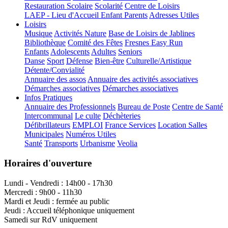
Restauration Scolaire
Scolarité
Centre de Loisirs
LAEP - Lieu d'Accueil Enfant Parents
Adresses Utiles
Loisirs
Musique
Activités Nature
Base de Loisirs de Jablines
Bibliothèque
Comité des Fêtes
Fresnes Easy Run
Enfants
Adolescents
Adultes
Seniors
Danse
Sport
Défense
Bien-être
Culturelle/Artistique
Détente/Convialité
Annuaire des assos
Annuaire des activités associatives
Démarches associatives
Démarches associatives
Infos Pratiques
Annuaire des Professionnels
Bureau de Poste
Centre de Santé
Intercommunal
Le culte
Déchèteries
Défibrillateurs
EMPLOI
France Services
Location Salles
Municipales
Numéros Utiles
Santé
Transports
Urbanisme
Veolia
Horaires d'ouverture
Lundi - Vendredi : 14h00 - 17h30
Mercredi : 9h00 - 11h30
Mardi et Jeudi : fermée au public
Jeudi : Accueil téléphonique uniquement
Samedi sur RdV uniquement