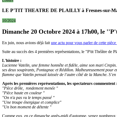
Loisirs
LE P'TIT THEATRE DE PLAILLY à Fresnes-sur-M
10/2024
Dimanche 20 Octobre 2024 à 17h00, le ''P'ti
En juin, nous avions déjà fait
une actu pour vous parler de cette pièce 
Suite au succès des 4 premières représentations, le "P'tit Théâtre de P
L'histoire :
Lucienne Vatelin, une femme honnête et fidèle, aime son mari Crepin. 
ses deux soupirants, Pontagnac et Rédillon. Malheureusement pour eux
flamme que Vatelin pensait laissée de l’autre côté de la Manche. S’en 
Après les premières représentations, les spectateurs commentent 
"Pièce drôle, rondement menée "
"Pièce haute en couleur "
"On n'a pas vu le temps passé "
"Une troupe énergique et complice"
"Un bon moment de détente "
Comme eux, en ce dimanche après-midi d'automne, venez nombreux vous 