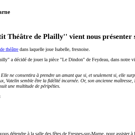
arne
t Théâtre de Plailly'' vient nous présenter 
de théâtre
dans laquelle joue Isabelle, fresnoise.
lailly" a décidé de jouer la pièce "Le Dindon" de Feydeau, dans notre vi
Elle ne consentira à prendre un amant que si, et seulement si, elle sur
, Vatelin semble être la fidélité incarnée. Or, son ancienne maîtresse
suit une multitude de péripéties.
:
détendre à la salle des fêtes de Fresnes-sur-Marne, pour assister à la 