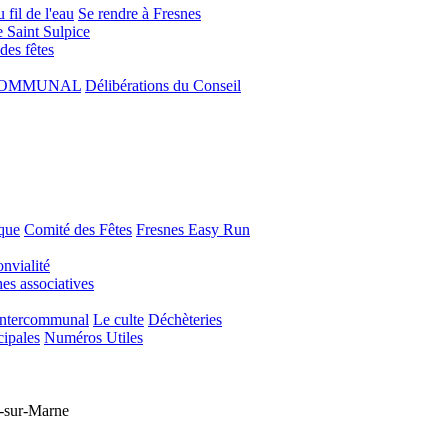
 fil de l'eau
Se rendre à Fresnes
e Saint Sulpice
 des fêtes
COMMUNAL
Délibérations du Conseil
que
Comité des Fêtes
Fresnes Easy Run
nvialité
s associatives
Intercommunal
Le culte
Déchèteries
cipales
Numéros Utiles
sur-Marne