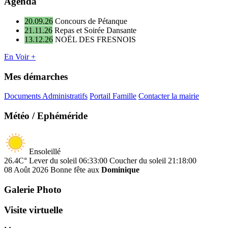
Agenda
20.09.26
Concours de Pétanque
21.11.26
Repas et Soirée Dansante
13.12.26
NOËL DES FRESNOIS
En Voir +
Mes démarches
Documents Administratifs
Portail Famille
Contacter la mairie
Météo / Ephéméride
Ensoleillé
26.4C°
Lever du soleil 06:33:00
Coucher du soleil 21:18:00
08 Août 2026
Bonne fête aux
Dominique
Galerie Photo
Visite virtuelle