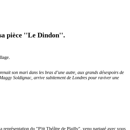
sa pièce ''Le Dindon''.
llage.
prenait son mari dans les bras d’une autre, aux grands désespoirs de
, Maggy Soldignac, arrive subitement de Londres pour raviver une
représentation du "P'tit Théâtre de Plailly", venu partagé avec vous