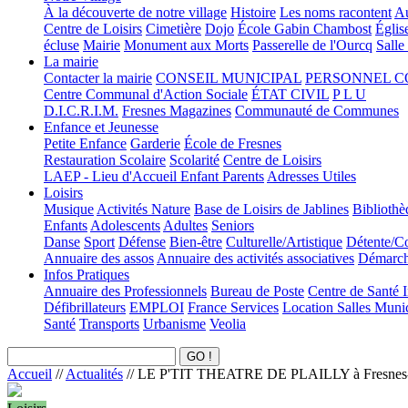
À la découverte de notre village
Histoire
Les noms racontent
Au
Centre de Loisirs
Cimetière
Dojo
École Gabin Chambost
Églis
écluse
Mairie
Monument aux Morts
Passerelle de l'Ourcq
Salle
La mairie
Contacter la mairie
CONSEIL MUNICIPAL
PERSONNEL 
Centre Communal d'Action Sociale
ÉTAT CIVIL
P L U
D.I.C.R.I.M.
Fresnes Magazines
Communauté de Communes
Enfance et Jeunesse
Petite Enfance
Garderie
École de Fresnes
Restauration Scolaire
Scolarité
Centre de Loisirs
LAEP - Lieu d'Accueil Enfant Parents
Adresses Utiles
Loisirs
Musique
Activités Nature
Base de Loisirs de Jablines
Bibliothè
Enfants
Adolescents
Adultes
Seniors
Danse
Sport
Défense
Bien-être
Culturelle/Artistique
Détente/Co
Annuaire des assos
Annuaire des activités associatives
Démarche
Infos Pratiques
Annuaire des Professionnels
Bureau de Poste
Centre de Santé 
Défibrillateurs
EMPLOI
France Services
Location Salles Muni
Santé
Transports
Urbanisme
Veolia
Accueil
//
Actualités
//
LE P'TIT THEATRE DE PLAILLY à Fresnes-