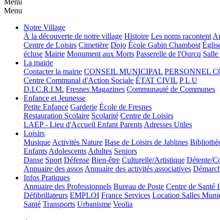
Menu
Menu
Notre Village
À la découverte de notre village
Histoire
Les noms racontent
Au
Centre de Loisirs
Cimetière
Dojo
École Gabin Chambost
Églis
écluse
Mairie
Monument aux Morts
Passerelle de l'Ourcq
Salle
La mairie
Contacter la mairie
CONSEIL MUNICIPAL
PERSONNEL 
Centre Communal d'Action Sociale
ÉTAT CIVIL
P L U
D.I.C.R.I.M.
Fresnes Magazines
Communauté de Communes
Enfance et Jeunesse
Petite Enfance
Garderie
École de Fresnes
Restauration Scolaire
Scolarité
Centre de Loisirs
LAEP - Lieu d'Accueil Enfant Parents
Adresses Utiles
Loisirs
Musique
Activités Nature
Base de Loisirs de Jablines
Bibliothè
Enfants
Adolescents
Adultes
Seniors
Danse
Sport
Défense
Bien-être
Culturelle/Artistique
Détente/Co
Annuaire des assos
Annuaire des activités associatives
Démarche
Infos Pratiques
Annuaire des Professionnels
Bureau de Poste
Centre de Santé 
Défibrillateurs
EMPLOI
France Services
Location Salles Muni
Santé
Transports
Urbanisme
Veolia