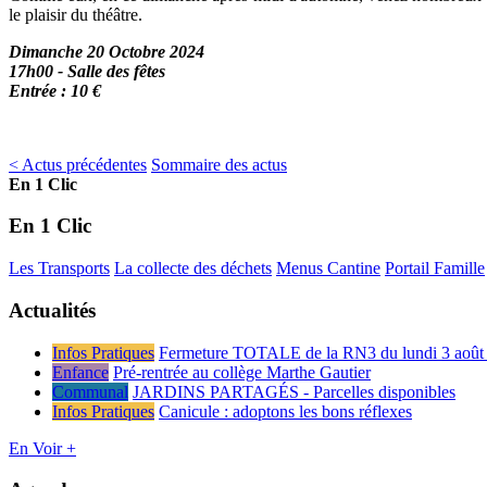
le plaisir du théâtre.
Dimanche 20 Octobre 2024
17h00 - Salle des fêtes
Entrée : 10 €
< Actus précédentes
Sommaire des actus
En 1 Clic
En 1 Clic
Les Transports
La collecte des déchets
Menus Cantine
Portail Famille
Actualités
Infos Pratiques
Fermeture TOTALE de la RN3 du lundi 3 août 
Enfance
Pré-rentrée au collège Marthe Gautier
Communal
JARDINS PARTAGÉS - Parcelles disponibles
Infos Pratiques
Canicule : adoptons les bons réflexes
En Voir +