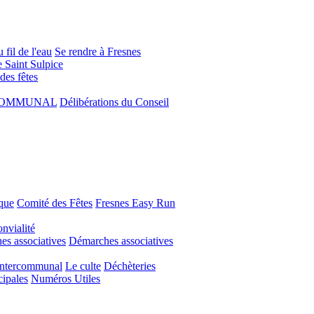
 fil de l'eau
Se rendre à Fresnes
e Saint Sulpice
 des fêtes
COMMUNAL
Délibérations du Conseil
que
Comité des Fêtes
Fresnes Easy Run
nvialité
s associatives
Démarches associatives
Intercommunal
Le culte
Déchèteries
cipales
Numéros Utiles