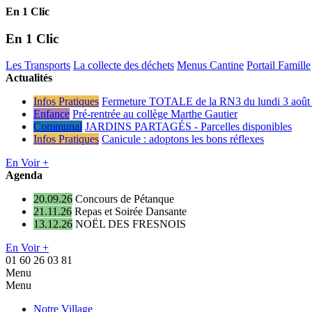
En 1 Clic
En 1 Clic
Les Transports
La collecte des déchets
Menus Cantine
Portail Famille
Actualités
Infos Pratiques
Fermeture TOTALE de la RN3 du lundi 3 août 
Enfance
Pré-rentrée au collège Marthe Gautier
Communal
JARDINS PARTAGÉS - Parcelles disponibles
Infos Pratiques
Canicule : adoptons les bons réflexes
En Voir +
Agenda
20.09.26
Concours de Pétanque
21.11.26
Repas et Soirée Dansante
13.12.26
NOËL DES FRESNOIS
En Voir +
01 60 26 03 81
Menu
Menu
Notre Village