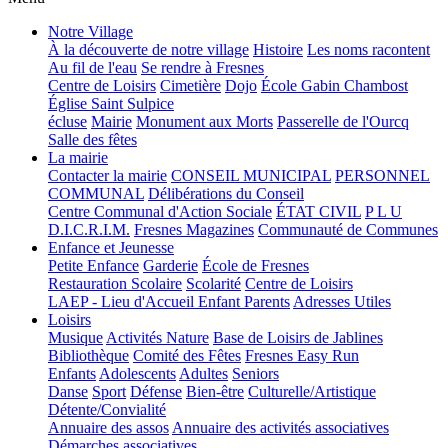
Notre Village
À la découverte de notre village
Histoire
Les noms racontent
Au fil de l'eau
Se rendre à Fresnes
Centre de Loisirs
Cimetière
Dojo
École Gabin Chambost
Église Saint Sulpice
écluse
Mairie
Monument aux Morts
Passerelle de l'Ourcq
Salle des fêtes
La mairie
Contacter la mairie
CONSEIL MUNICIPAL
PERSONNEL
COMMUNAL
Délibérations du Conseil
Centre Communal d'Action Sociale
ÉTAT CIVIL
P L U
D.I.C.R.I.M.
Fresnes Magazines
Communauté de Communes
Enfance et Jeunesse
Petite Enfance
Garderie
École de Fresnes
Restauration Scolaire
Scolarité
Centre de Loisirs
LAEP - Lieu d'Accueil Enfant Parents
Adresses Utiles
Loisirs
Musique
Activités Nature
Base de Loisirs de Jablines
Bibliothèque
Comité des Fêtes
Fresnes Easy Run
Enfants
Adolescents
Adultes
Seniors
Danse
Sport
Défense
Bien-être
Culturelle/Artistique
Détente/Convialité
Annuaire des assos
Annuaire des activités associatives
Démarches associatives