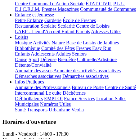
Centre Communal d'Action Sociale
ÉTAT CIVIL
P L U
D.I.C.R.I.M.
Fresnes Magazines
Communauté de Communes
Enfance et Jeunesse
Petite Enfance
Garderie
École de Fresnes
Restauration Scolaire
Scolarité
Centre de Loisirs
LAEP - Lieu d'Accueil Enfant Parents
Adresses Utiles
Loisirs
Musique
Activités Nature
Base de Loisirs de Jablines
Bibliothèque
Comité des Fêtes
Fresnes Easy Run
Enfants
Adolescents
Adultes
Seniors
Danse
Sport
Défense
Bien-être
Culturelle/Artistique
Détente/Convialité
Annuaire des assos
Annuaire des activités associatives
Démarches associatives
Démarches associatives
Infos Pratiques
Annuaire des Professionnels
Bureau de Poste
Centre de Santé
Intercommunal
Le culte
Déchèteries
Défibrillateurs
EMPLOI
France Services
Location Salles
Municipales
Numéros Utiles
Santé
Transports
Urbanisme
Veolia
Horaires d'ouverture
Lundi - Vendredi : 14h00 - 17h30