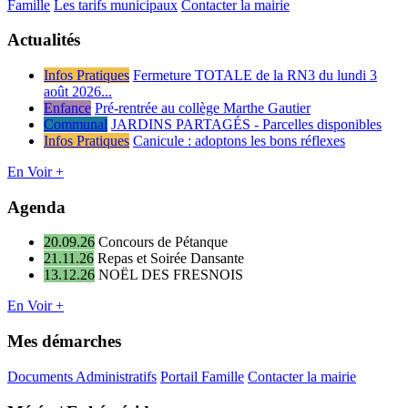
Famille
Les tarifs municipaux
Contacter la mairie
Actualités
Infos Pratiques
Fermeture TOTALE de la RN3 du lundi 3
août 2026...
Enfance
Pré-rentrée au collège Marthe Gautier
Communal
JARDINS PARTAGÉS - Parcelles disponibles
Infos Pratiques
Canicule : adoptons les bons réflexes
En Voir +
Agenda
20.09.26
Concours de Pétanque
21.11.26
Repas et Soirée Dansante
13.12.26
NOËL DES FRESNOIS
En Voir +
Mes démarches
Documents Administratifs
Portail Famille
Contacter la mairie