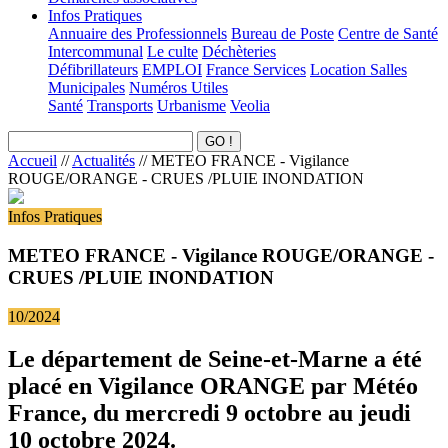
Infos Pratiques
Annuaire des Professionnels
Bureau de Poste
Centre de Santé
Intercommunal
Le culte
Déchèteries
Défibrillateurs
EMPLOI
France Services
Location Salles
Municipales
Numéros Utiles
Santé
Transports
Urbanisme
Veolia
Accueil
//
Actualités
//
METEO FRANCE - Vigilance
ROUGE/ORANGE - CRUES /PLUIE INONDATION
Infos Pratiques
METEO FRANCE - Vigilance ROUGE/ORANGE -
CRUES /PLUIE INONDATION
10/2024
Le département de Seine-et-Marne a été
placé en Vigilance ORANGE par Météo
France, du mercredi 9 octobre au jeudi
10 octobre 2024.