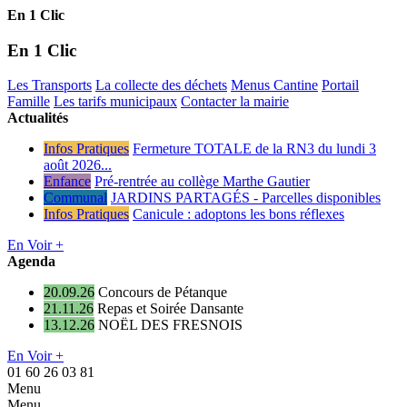
En 1 Clic
En 1 Clic
Les Transports
La collecte des déchets
Menus Cantine
Portail
Famille
Les tarifs municipaux
Contacter la mairie
Actualités
Infos Pratiques
Fermeture TOTALE de la RN3 du lundi 3
août 2026...
Enfance
Pré-rentrée au collège Marthe Gautier
Communal
JARDINS PARTAGÉS - Parcelles disponibles
Infos Pratiques
Canicule : adoptons les bons réflexes
En Voir +
Agenda
20.09.26
Concours de Pétanque
21.11.26
Repas et Soirée Dansante
13.12.26
NOËL DES FRESNOIS
En Voir +
01 60 26 03 81
Menu
Menu