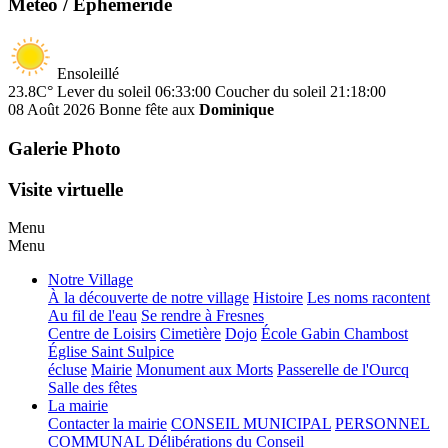
Météo / Ephéméride
Ensoleillé
23.8C°
Lever du soleil 06:33:00
Coucher du soleil 21:18:00
08 Août 2026
Bonne fête aux
Dominique
Galerie Photo
Visite virtuelle
Menu
Menu
Notre Village
À la découverte de notre village
Histoire
Les noms racontent
Au fil de l'eau
Se rendre à Fresnes
Centre de Loisirs
Cimetière
Dojo
École Gabin Chambost
Église Saint Sulpice
écluse
Mairie
Monument aux Morts
Passerelle de l'Ourcq
Salle des fêtes
La mairie
Contacter la mairie
CONSEIL MUNICIPAL
PERSONNEL
COMMUNAL
Délibérations du Conseil