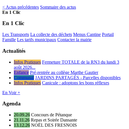
< Actus précédentes
Sommaire des actus
En 1 Clic
En 1 Clic
Les Transports
La collecte des déchets
Menus Cantine
Portail
Famille
Les tarifs municipaux
Contacter la mairie
Actualités
Infos Pratiques
Fermeture TOTALE de la RN3 du lundi 3
août 2026...
Enfance
Pré-rentrée au collège Marthe Gautier
Communal
JARDINS PARTAGÉS - Parcelles disponibles
Infos Pratiques
Canicule : adoptons les bons réflexes
En Voir +
Agenda
20.09.26
Concours de Pétanque
21.11.26
Repas et Soirée Dansante
13.12.26
NOËL DES FRESNOIS