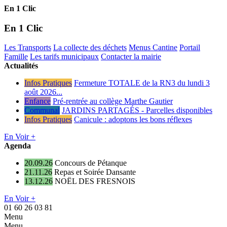
En 1 Clic
En 1 Clic
Les Transports
La collecte des déchets
Menus Cantine
Portail
Famille
Les tarifs municipaux
Contacter la mairie
Actualités
Infos Pratiques
Fermeture TOTALE de la RN3 du lundi 3
août 2026...
Enfance
Pré-rentrée au collège Marthe Gautier
Communal
JARDINS PARTAGÉS - Parcelles disponibles
Infos Pratiques
Canicule : adoptons les bons réflexes
En Voir +
Agenda
20.09.26
Concours de Pétanque
21.11.26
Repas et Soirée Dansante
13.12.26
NOËL DES FRESNOIS
En Voir +
01 60 26 03 81
Menu
Menu