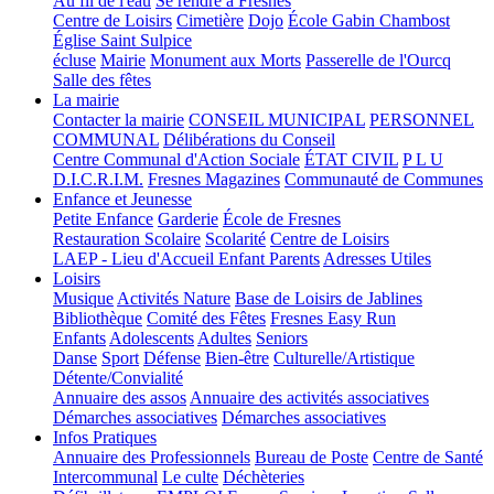
Au fil de l'eau
Se rendre à Fresnes
Centre de Loisirs
Cimetière
Dojo
École Gabin Chambost
Église Saint Sulpice
écluse
Mairie
Monument aux Morts
Passerelle de l'Ourcq
Salle des fêtes
La mairie
Contacter la mairie
CONSEIL MUNICIPAL
PERSONNEL
COMMUNAL
Délibérations du Conseil
Centre Communal d'Action Sociale
ÉTAT CIVIL
P L U
D.I.C.R.I.M.
Fresnes Magazines
Communauté de Communes
Enfance et Jeunesse
Petite Enfance
Garderie
École de Fresnes
Restauration Scolaire
Scolarité
Centre de Loisirs
LAEP - Lieu d'Accueil Enfant Parents
Adresses Utiles
Loisirs
Musique
Activités Nature
Base de Loisirs de Jablines
Bibliothèque
Comité des Fêtes
Fresnes Easy Run
Enfants
Adolescents
Adultes
Seniors
Danse
Sport
Défense
Bien-être
Culturelle/Artistique
Détente/Convialité
Annuaire des assos
Annuaire des activités associatives
Démarches associatives
Démarches associatives
Infos Pratiques
Annuaire des Professionnels
Bureau de Poste
Centre de Santé
Intercommunal
Le culte
Déchèteries