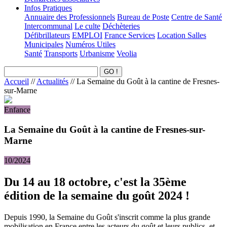
Infos Pratiques
Annuaire des Professionnels
Bureau de Poste
Centre de Santé
Intercommunal
Le culte
Déchèteries
Défibrillateurs
EMPLOI
France Services
Location Salles
Municipales
Numéros Utiles
Santé
Transports
Urbanisme
Veolia
Accueil
//
Actualités
//
La Semaine du Goût à la cantine de Fresnes-
sur-Marne
Enfance
La Semaine du Goût à la cantine de Fresnes-sur-
Marne
10/2024
Du 14 au 18 octobre, c'est la 35ème
édition de la semaine du goût 2024 !
Depuis 1990, la Semaine du Goût s'inscrit comme la plus grande
mobilisation en France entre les acteurs du goût et leurs publics, et