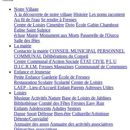
Notre Village
À la découverte de notre village
Histoire
Les noms racontent
Au fil de l'eau
Se rendre à Fresnes
Centre de Loisirs
Cimetière
Dojo
École Gabin Chambost
Église Saint Sulpice
écluse
Mairie
Monument aux Morts
Passerelle de l'Ourcq
Salle des fêtes
La mairie
Contacter la mairie
CONSEIL MUNICIPAL
PERSONNEL
COMMUNAL
Délibérations du Conseil
Centre Communal d'Action Sociale
ÉTAT CIVIL
P L U
D.I.C.R.I.M.
Fresnes Magazines
Communauté de Communes
Enfance et Jeunesse
Petite Enfance
Garderie
École de Fresnes
Restauration Scolaire
Scolarité
Centre de Loisirs
LAEP - Lieu d'Accueil Enfant Parents
Adresses Utiles
Loisirs
Musique
Activités Nature
Base de Loisirs de Jablines
Bibliothèque
Comité des Fêtes
Fresnes Easy Run
Enfants
Adolescents
Adultes
Seniors
Danse
Sport
Défense
Bien-être
Culturelle/Artistique
Détente/Convialité
Annuaire des assos
Annuaire des activités associatives
Démarches associatives