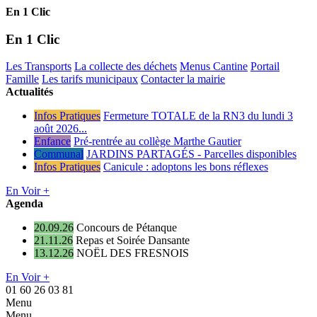
En 1 Clic
En 1 Clic
Les Transports
La collecte des déchets
Menus Cantine
Portail
Famille
Les tarifs municipaux
Contacter la mairie
Actualités
Infos Pratiques
Fermeture TOTALE de la RN3 du lundi 3
août 2026...
Enfance
Pré-rentrée au collège Marthe Gautier
Communal
JARDINS PARTAGÉS - Parcelles disponibles
Infos Pratiques
Canicule : adoptons les bons réflexes
En Voir +
Agenda
20.09.26
Concours de Pétanque
21.11.26
Repas et Soirée Dansante
13.12.26
NOËL DES FRESNOIS
En Voir +
01 60 26 03 81
Menu
Menu