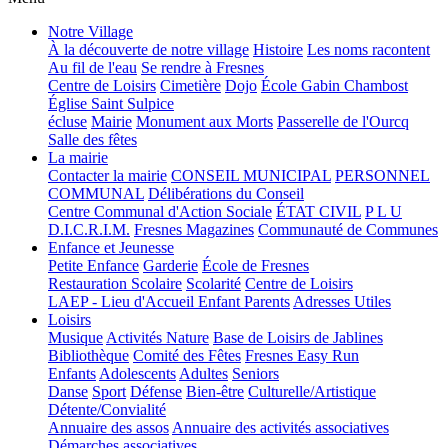
Notre Village
À la découverte de notre village
Histoire
Les noms racontent
Au fil de l'eau
Se rendre à Fresnes
Centre de Loisirs
Cimetière
Dojo
École Gabin Chambost
Église Saint Sulpice
écluse
Mairie
Monument aux Morts
Passerelle de l'Ourcq
Salle des fêtes
La mairie
Contacter la mairie
CONSEIL MUNICIPAL
PERSONNEL
COMMUNAL
Délibérations du Conseil
Centre Communal d'Action Sociale
ÉTAT CIVIL
P L U
D.I.C.R.I.M.
Fresnes Magazines
Communauté de Communes
Enfance et Jeunesse
Petite Enfance
Garderie
École de Fresnes
Restauration Scolaire
Scolarité
Centre de Loisirs
LAEP - Lieu d'Accueil Enfant Parents
Adresses Utiles
Loisirs
Musique
Activités Nature
Base de Loisirs de Jablines
Bibliothèque
Comité des Fêtes
Fresnes Easy Run
Enfants
Adolescents
Adultes
Seniors
Danse
Sport
Défense
Bien-être
Culturelle/Artistique
Détente/Convialité
Annuaire des assos
Annuaire des activités associatives
Démarches associatives