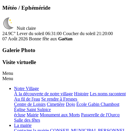
Météo / Ephéméride
Nuit claire
24.9C°
Lever du soleil 06:31:00
Coucher du soleil 21:20:00
07 Août 2026
Bonne fête aux
Gaétan
Galerie Photo
Visite virtuelle
Menu
Menu
Notre Village
À la découverte de notre village
Histoire
Les noms racontent
Au fil de l'eau
Se rendre à Fresnes
Centre de Loisirs
Cimetière
Dojo
École Gabin Chambost
Église Saint Sulpice
écluse
Mairie
Monument aux Morts
Passerelle de l'Ourcq
Salle des fêtes
La mairie
Contacter la mairie
CONSEIL MUNICIPAL
PERSONNEL