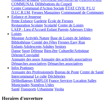
COMMUNAL
Délibérations du Conseil
Centre Communal d'Action Sociale
ÉTAT CIVIL
P L U
D.I.C.R.I.M.
Fresnes Magazines
Communauté de Communes
Enfance et Jeunesse
Petite Enfance
Garderie
École de Fresnes
Restauration Scolaire
Scolarité
Centre de Loisirs
LAEP - Lieu d'Accueil Enfant Parents
Adresses Utiles
Loisirs
Musique
Activités Nature
Base de Loisirs de Jablines
Bibliothèque
Comité des Fêtes
Fresnes Easy Run
Enfants
Adolescents
Adultes
Seniors
Danse
Sport
Défense
Bien-être
Culturelle/Artistique
Détente/Convialité
Annuaire des assos
Annuaire des activités associatives
Démarches associatives
Démarches associatives
Infos Pratiques
Annuaire des Professionnels
Bureau de Poste
Centre de Santé
Intercommunal
Le culte
Déchèteries
Défibrillateurs
EMPLOI
France Services
Location Salles
Municipales
Numéros Utiles
Santé
Transports
Urbanisme
Veolia
Horaires d'ouverture