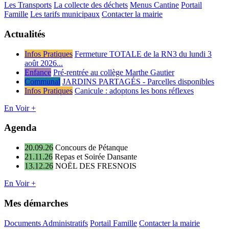
Les Transports
La collecte des déchets
Menus Cantine
Portail
Famille
Les tarifs municipaux
Contacter la mairie
Actualités
Infos Pratiques
Fermeture TOTALE de la RN3 du lundi 3
août 2026...
Enfance
Pré-rentrée au collège Marthe Gautier
Communal
JARDINS PARTAGÉS - Parcelles disponibles
Infos Pratiques
Canicule : adoptons les bons réflexes
En Voir +
Agenda
20.09.26
Concours de Pétanque
21.11.26
Repas et Soirée Dansante
13.12.26
NOËL DES FRESNOIS
En Voir +
Mes démarches
Documents Administratifs
Portail Famille
Contacter la mairie