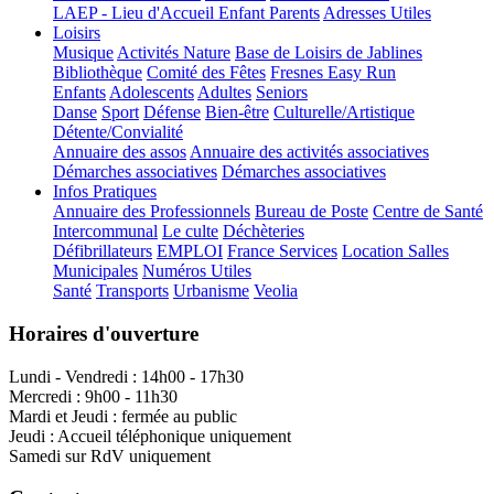
LAEP - Lieu d'Accueil Enfant Parents
Adresses Utiles
Loisirs
Musique
Activités Nature
Base de Loisirs de Jablines
Bibliothèque
Comité des Fêtes
Fresnes Easy Run
Enfants
Adolescents
Adultes
Seniors
Danse
Sport
Défense
Bien-être
Culturelle/Artistique
Détente/Convialité
Annuaire des assos
Annuaire des activités associatives
Démarches associatives
Démarches associatives
Infos Pratiques
Annuaire des Professionnels
Bureau de Poste
Centre de Santé
Intercommunal
Le culte
Déchèteries
Défibrillateurs
EMPLOI
France Services
Location Salles
Municipales
Numéros Utiles
Santé
Transports
Urbanisme
Veolia
Horaires d'ouverture
Lundi - Vendredi : 14h00 - 17h30
Mercredi : 9h00 - 11h30
Mardi et Jeudi : fermée au public
Jeudi : Accueil téléphonique uniquement
Samedi sur RdV uniquement