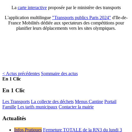
La
carte interactive
proposée par le ministère des transports
L'application multilingue
"Transports publics Paris 2024"
d'Ile-de-
France Mobilités dédiée aux spectateurs des compétitions pour
planifier leurs déplacements vers les sites olympiques.
< Actus précédentes
Sommaire des actus
En 1 Clic
En 1 Clic
Les Transports
La collecte des déchets
Menus Cantine
Portail
Famille
Les tarifs municipaux
Contacter la mairie
Actualités
Infos Pratiques
Fermeture TOTALE de la RN3 du lundi 3