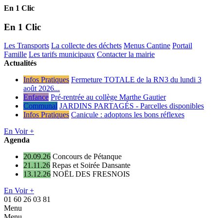
En 1 Clic
En 1 Clic
Les Transports
La collecte des déchets
Menus Cantine
Portail
Famille
Les tarifs municipaux
Contacter la mairie
Actualités
Infos Pratiques
Fermeture TOTALE de la RN3 du lundi 3
août 2026...
Enfance
Pré-rentrée au collège Marthe Gautier
Communal
JARDINS PARTAGÉS - Parcelles disponibles
Infos Pratiques
Canicule : adoptons les bons réflexes
En Voir +
Agenda
20.09.26
Concours de Pétanque
21.11.26
Repas et Soirée Dansante
13.12.26
NOËL DES FRESNOIS
En Voir +
01 60 26 03 81
Menu
Menu