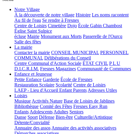
Notre Village
À la découverte de notre village
Histoire
Les noms racontent
Au fil de l'eau
Se rendre à Fresnes
Centre de Loisirs
Cimetière
Dojo
École Gabin Chambost
Église Saint Sulpice
écluse
Mairie
Monument aux Morts
Passerelle de l'Ourcq
Salle des fêtes
La mairie
Contacter la mairie
CONSEIL MUNICIPAL
PERSONNEL
COMMUNAL
Délibérations du Conseil
Centre Communal d'Action Sociale
ÉTAT CIVIL
P L U
D.I.C.R.I.M.
Fresnes Magazines
Communauté de Communes
Enfance et Jeunesse
Petite Enfance
Garderie
École de Fresnes
Restauration Scolaire
Scolarité
Centre de Loisirs
LAEP - Lieu d'Accueil Enfant Parents
Adresses Utiles
Loisirs
Musique
Activités Nature
Base de Loisirs de Jablines
Bibliothèque
Comité des Fêtes
Fresnes Easy Run
Enfants
Adolescents
Adultes
Seniors
Danse
Sport
Défense
Bien-être
Culturelle/Artistique
Détente/Convialité
Annuaire des assos
Annuaire des activités associatives
Démarches associatives