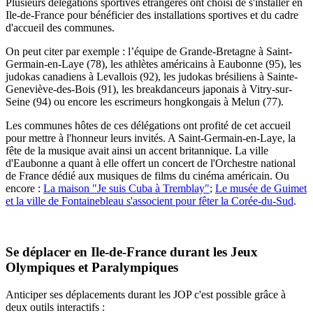
Plusieurs délégations sportives étrangères ont choisi de s'installer en
Ile-de-France pour bénéficier des installations sportives et du cadre
d'accueil des communes.
On peut citer par exemple : l’équipe de Grande-Bretagne à Saint-
Germain-en-Laye (78), les athlètes américains à Eaubonne (95), les
judokas canadiens à Levallois (92), les judokas brésiliens à Sainte-
Geneviève-des-Bois (91), les breakdanceurs japonais à Vitry-sur-
Seine (94) ou encore les escrimeurs hongkongais à Melun (77).
Les communes hôtes de ces délégations ont profité de cet accueil
pour mettre à l'honneur leurs invités. A Saint-Germain-en-Laye, la
fête de la musique avait ainsi un accent britannique. La ville
d'Eaubonne a quant à elle offert un concert de l'Orchestre national
de France dédié aux musiques de films du cinéma américain. Ou
encore :
La maison "Je suis Cuba à Tremblay"
;
Le musée de Guimet
et la ville de Fontainebleau s'associent pour fêter la Corée-du-Sud
.
Se déplacer en Ile-de-France durant les Jeux
Olympiques et Paralympiques
Anticiper ses déplacements durant les JOP c'est possible grâce à
deux outils interactifs :