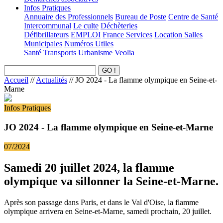
Infos Pratiques
Annuaire des Professionnels
Bureau de Poste
Centre de Santé
Intercommunal
Le culte
Déchèteries
Défibrillateurs
EMPLOI
France Services
Location Salles
Municipales
Numéros Utiles
Santé
Transports
Urbanisme
Veolia
Accueil
//
Actualités
//
JO 2024 - La flamme olympique en Seine-et-
Marne
Infos Pratiques
JO 2024 - La flamme olympique en Seine-et-Marne
07/2024
Samedi 20 juillet 2024, la flamme
olympique va sillonner la Seine-et-Marne.
Après son passage dans Paris, et dans le Val d'Oise, la flamme
olympique arrivera en Seine-et-Marne, samedi prochain, 20 juillet.