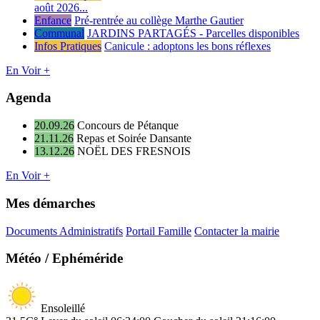
août 2026...
Enfance
Pré-rentrée au collège Marthe Gautier
Communal
JARDINS PARTAGÉS - Parcelles disponibles
Infos Pratiques
Canicule : adoptons les bons réflexes
En Voir +
Agenda
20.09.26
Concours de Pétanque
21.11.26
Repas et Soirée Dansante
13.12.26
NOËL DES FRESNOIS
En Voir +
Mes démarches
Documents Administratifs
Portail Famille
Contacter la mairie
Météo / Ephéméride
Ensoleillé