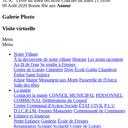
31.5C°
Lever du soleil 06:34:00
Coucher du soleil 21:16:00
09 Août 2026
Bonne fête aux
Amour
Galerie Photo
Visite virtuelle
Menu
Menu
Notre Village
À la découverte de notre village
Histoire
Les noms racontent
Au fil de l'eau
Se rendre à Fresnes
Centre de Loisirs
Cimetière
Dojo
École Gabin Chambost
Église Saint Sulpice
écluse
Mairie
Monument aux Morts
Passerelle de l'Ourcq
Salle des fêtes
La mairie
Contacter la mairie
CONSEIL MUNICIPAL
PERSONNEL
COMMUNAL
Délibérations du Conseil
Centre Communal d'Action Sociale
ÉTAT CIVIL
P L U
D.I.C.R.I.M.
Fresnes Magazines
Communauté de Communes
Enfance et Jeunesse
Petite Enfance
Garderie
École de Fresnes
Restauration Scolaire
Scolarité
Centre de Loisirs