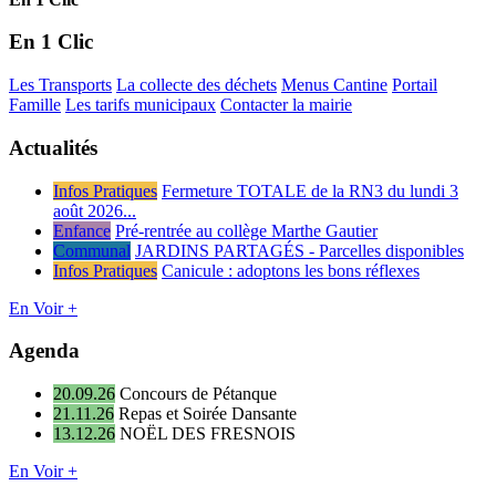
En 1 Clic
Les Transports
La collecte des déchets
Menus Cantine
Portail
Famille
Les tarifs municipaux
Contacter la mairie
Actualités
Infos Pratiques
Fermeture TOTALE de la RN3 du lundi 3
août 2026...
Enfance
Pré-rentrée au collège Marthe Gautier
Communal
JARDINS PARTAGÉS - Parcelles disponibles
Infos Pratiques
Canicule : adoptons les bons réflexes
En Voir +
Agenda
20.09.26
Concours de Pétanque
21.11.26
Repas et Soirée Dansante
13.12.26
NOËL DES FRESNOIS
En Voir +