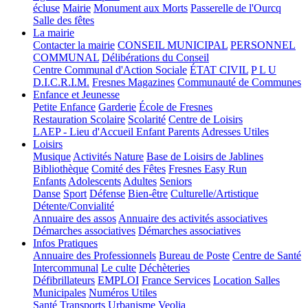
écluse
Mairie
Monument aux Morts
Passerelle de l'Ourcq
Salle des fêtes
La mairie
Contacter la mairie
CONSEIL MUNICIPAL
PERSONNEL
COMMUNAL
Délibérations du Conseil
Centre Communal d'Action Sociale
ÉTAT CIVIL
P L U
D.I.C.R.I.M.
Fresnes Magazines
Communauté de Communes
Enfance et Jeunesse
Petite Enfance
Garderie
École de Fresnes
Restauration Scolaire
Scolarité
Centre de Loisirs
LAEP - Lieu d'Accueil Enfant Parents
Adresses Utiles
Loisirs
Musique
Activités Nature
Base de Loisirs de Jablines
Bibliothèque
Comité des Fêtes
Fresnes Easy Run
Enfants
Adolescents
Adultes
Seniors
Danse
Sport
Défense
Bien-être
Culturelle/Artistique
Détente/Convialité
Annuaire des assos
Annuaire des activités associatives
Démarches associatives
Démarches associatives
Infos Pratiques
Annuaire des Professionnels
Bureau de Poste
Centre de Santé
Intercommunal
Le culte
Déchèteries
Défibrillateurs
EMPLOI
France Services
Location Salles
Municipales
Numéros Utiles
Santé
Transports
Urbanisme
Veolia