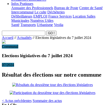
Infos Pratiques
Annuaire des Professionnels
Bureau de Poste
Centre de Santé
Intercommunal
Le culte
Déchèteries
Défibrillateurs
EMPLOI
France Services
Location Salles
Municipales
Numéros Utiles
Santé
Transports
Urbanisme
Veolia
Accueil
//
Actualités
//
Elections législatives du 7 juillet 2024
Communal
Elections législatives du 7 juillet 2024
07/2024
Résultat des élections sur notre commune
< Actus précédentes
Sommaire des actus
En 1 Clic