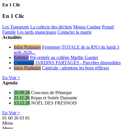
En 1 Clic
En 1 Clic
Les Transports
La collecte des déchets
Menus Cantine
Portail
Famille
Les tarifs municipaux
Contacter la mairie
Actualités
Infos Pratiques
Fermeture TOTALE de la RN3 du lundi 3
août 2026...
Enfance
Pré-rentrée au collège Marthe Gautier
Communal
JARDINS PARTAGÉS - Parcelles disponibles
Infos Pratiques
Canicule : adoptons les bons réflexes
En Voir +
Agenda
20.09.26
Concours de Pétanque
21.11.26
Repas et Soirée Dansante
13.12.26
NOËL DES FRESNOIS
En Voir +
01 60 26 03 81
Menu
Menu