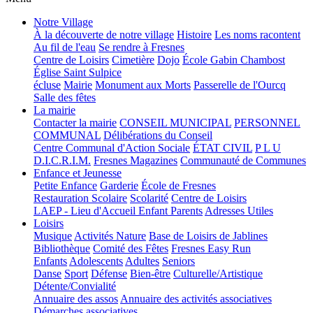
Notre Village
À la découverte de notre village
Histoire
Les noms racontent
Au fil de l'eau
Se rendre à Fresnes
Centre de Loisirs
Cimetière
Dojo
École Gabin Chambost
Église Saint Sulpice
écluse
Mairie
Monument aux Morts
Passerelle de l'Ourcq
Salle des fêtes
La mairie
Contacter la mairie
CONSEIL MUNICIPAL
PERSONNEL
COMMUNAL
Délibérations du Conseil
Centre Communal d'Action Sociale
ÉTAT CIVIL
P L U
D.I.C.R.I.M.
Fresnes Magazines
Communauté de Communes
Enfance et Jeunesse
Petite Enfance
Garderie
École de Fresnes
Restauration Scolaire
Scolarité
Centre de Loisirs
LAEP - Lieu d'Accueil Enfant Parents
Adresses Utiles
Loisirs
Musique
Activités Nature
Base de Loisirs de Jablines
Bibliothèque
Comité des Fêtes
Fresnes Easy Run
Enfants
Adolescents
Adultes
Seniors
Danse
Sport
Défense
Bien-être
Culturelle/Artistique
Détente/Convialité
Annuaire des assos
Annuaire des activités associatives
Démarches associatives