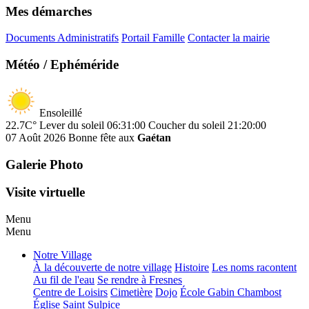
Mes démarches
Documents Administratifs
Portail Famille
Contacter la mairie
Météo / Ephéméride
Ensoleillé
22.7C°
Lever du soleil 06:31:00
Coucher du soleil 21:20:00
07 Août 2026
Bonne fête aux
Gaétan
Galerie Photo
Visite virtuelle
Menu
Menu
Notre Village
À la découverte de notre village
Histoire
Les noms racontent
Au fil de l'eau
Se rendre à Fresnes
Centre de Loisirs
Cimetière
Dojo
École Gabin Chambost
Église Saint Sulpice