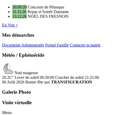
20.09.26
Concours de Pétanque
21.11.26
Repas et Soirée Dansante
13.12.26
NOËL DES FRESNOIS
En Voir +
Mes démarches
Documents Administratifs
Portail Famille
Contacter la mairie
Météo / Ephéméride
Nuit nuageuse
20.2C°
Lever du soleil 06:30:00
Coucher du soleil 21:21:00
06 Août 2026
Bonne fête aux
TRANSFIGURATION
Galerie Photo
Visite virtuelle
Menu