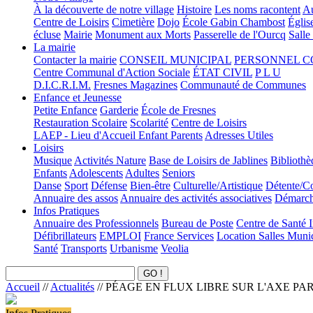
À la découverte de notre village
Histoire
Les noms racontent
Au
Centre de Loisirs
Cimetière
Dojo
École Gabin Chambost
Églis
écluse
Mairie
Monument aux Morts
Passerelle de l'Ourcq
Salle
La mairie
Contacter la mairie
CONSEIL MUNICIPAL
PERSONNEL 
Centre Communal d'Action Sociale
ÉTAT CIVIL
P L U
D.I.C.R.I.M.
Fresnes Magazines
Communauté de Communes
Enfance et Jeunesse
Petite Enfance
Garderie
École de Fresnes
Restauration Scolaire
Scolarité
Centre de Loisirs
LAEP - Lieu d'Accueil Enfant Parents
Adresses Utiles
Loisirs
Musique
Activités Nature
Base de Loisirs de Jablines
Bibliothè
Enfants
Adolescents
Adultes
Seniors
Danse
Sport
Défense
Bien-être
Culturelle/Artistique
Détente/Co
Annuaire des assos
Annuaire des activités associatives
Démarche
Infos Pratiques
Annuaire des Professionnels
Bureau de Poste
Centre de Santé 
Défibrillateurs
EMPLOI
France Services
Location Salles Muni
Santé
Transports
Urbanisme
Veolia
Accueil
//
Actualités
//
PÉAGE EN FLUX LIBRE SUR L'AXE P