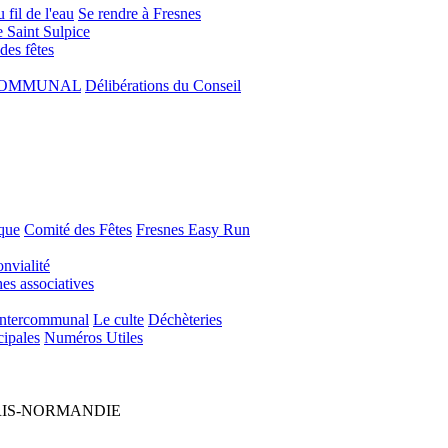
 fil de l'eau
Se rendre à Fresnes
e Saint Sulpice
 des fêtes
COMMUNAL
Délibérations du Conseil
que
Comité des Fêtes
Fresnes Easy Run
nvialité
s associatives
Intercommunal
Le culte
Déchèteries
cipales
Numéros Utiles
ARIS-NORMANDIE