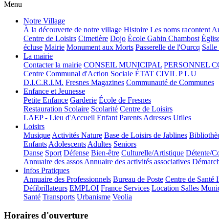
Menu
Notre Village
À la découverte de notre village
Histoire
Les noms racontent
Au
Centre de Loisirs
Cimetière
Dojo
École Gabin Chambost
Églis
écluse
Mairie
Monument aux Morts
Passerelle de l'Ourcq
Salle
La mairie
Contacter la mairie
CONSEIL MUNICIPAL
PERSONNEL 
Centre Communal d'Action Sociale
ÉTAT CIVIL
P L U
D.I.C.R.I.M.
Fresnes Magazines
Communauté de Communes
Enfance et Jeunesse
Petite Enfance
Garderie
École de Fresnes
Restauration Scolaire
Scolarité
Centre de Loisirs
LAEP - Lieu d'Accueil Enfant Parents
Adresses Utiles
Loisirs
Musique
Activités Nature
Base de Loisirs de Jablines
Bibliothè
Enfants
Adolescents
Adultes
Seniors
Danse
Sport
Défense
Bien-être
Culturelle/Artistique
Détente/Co
Annuaire des assos
Annuaire des activités associatives
Démarche
Infos Pratiques
Annuaire des Professionnels
Bureau de Poste
Centre de Santé 
Défibrillateurs
EMPLOI
France Services
Location Salles Muni
Santé
Transports
Urbanisme
Veolia
Horaires d'ouverture