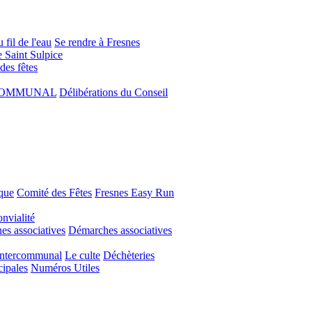
 fil de l'eau
Se rendre à Fresnes
e Saint Sulpice
 des fêtes
COMMUNAL
Délibérations du Conseil
que
Comité des Fêtes
Fresnes Easy Run
nvialité
s associatives
Démarches associatives
Intercommunal
Le culte
Déchèteries
cipales
Numéros Utiles