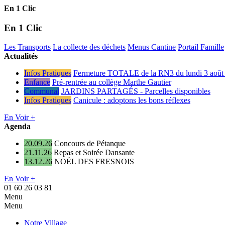
En 1 Clic
En 1 Clic
Les Transports
La collecte des déchets
Menus Cantine
Portail Famille
Actualités
Infos Pratiques
Fermeture TOTALE de la RN3 du lundi 3 août 
Enfance
Pré-rentrée au collège Marthe Gautier
Communal
JARDINS PARTAGÉS - Parcelles disponibles
Infos Pratiques
Canicule : adoptons les bons réflexes
En Voir +
Agenda
20.09.26
Concours de Pétanque
21.11.26
Repas et Soirée Dansante
13.12.26
NOËL DES FRESNOIS
En Voir +
01 60 26 03 81
Menu
Menu
Notre Village