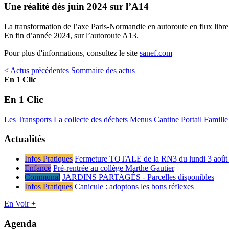
Une réalité dès juin 2024 sur l’A14
La transformation de l’axe Paris-Normandie en autoroute en flux libre
En fin d’année 2024, sur l’autoroute A13.
Pour plus d'informations, consultez le site
sanef.com
< Actus précédentes
Sommaire des actus
En 1 Clic
En 1 Clic
Les Transports
La collecte des déchets
Menus Cantine
Portail Famille
Actualités
Infos Pratiques
Fermeture TOTALE de la RN3 du lundi 3 août 
Enfance
Pré-rentrée au collège Marthe Gautier
Communal
JARDINS PARTAGÉS - Parcelles disponibles
Infos Pratiques
Canicule : adoptons les bons réflexes
En Voir +
Agenda