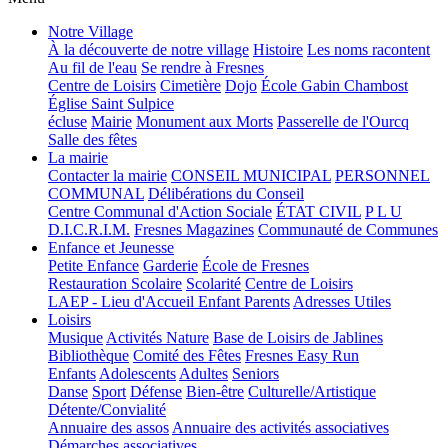
Notre Village
À la découverte de notre village
Histoire
Les noms racontent
Au fil de l'eau
Se rendre à Fresnes
Centre de Loisirs
Cimetière
Dojo
École Gabin Chambost
Église Saint Sulpice
écluse
Mairie
Monument aux Morts
Passerelle de l'Ourcq
Salle des fêtes
La mairie
Contacter la mairie
CONSEIL MUNICIPAL
PERSONNEL
COMMUNAL
Délibérations du Conseil
Centre Communal d'Action Sociale
ÉTAT CIVIL
P L U
D.I.C.R.I.M.
Fresnes Magazines
Communauté de Communes
Enfance et Jeunesse
Petite Enfance
Garderie
École de Fresnes
Restauration Scolaire
Scolarité
Centre de Loisirs
LAEP - Lieu d'Accueil Enfant Parents
Adresses Utiles
Loisirs
Musique
Activités Nature
Base de Loisirs de Jablines
Bibliothèque
Comité des Fêtes
Fresnes Easy Run
Enfants
Adolescents
Adultes
Seniors
Danse
Sport
Défense
Bien-être
Culturelle/Artistique
Détente/Convialité
Annuaire des assos
Annuaire des activités associatives
Démarches associatives