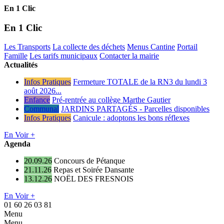
En 1 Clic
En 1 Clic
Les Transports
La collecte des déchets
Menus Cantine
Portail
Famille
Les tarifs municipaux
Contacter la mairie
Actualités
Infos Pratiques
Fermeture TOTALE de la RN3 du lundi 3
août 2026...
Enfance
Pré-rentrée au collège Marthe Gautier
Communal
JARDINS PARTAGÉS - Parcelles disponibles
Infos Pratiques
Canicule : adoptons les bons réflexes
En Voir +
Agenda
20.09.26
Concours de Pétanque
21.11.26
Repas et Soirée Dansante
13.12.26
NOËL DES FRESNOIS
En Voir +
01 60 26 03 81
Menu
Menu