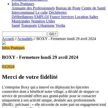
Infos Pratiques
Annuaire des Professionnels
Bureau de Poste
Centre de Santé
Intercommunal
Le culte
Déchèteries
Défibrillateurs
EMPLOI
France Services
Location Salles
Municipales
Numéros Utiles
Santé
Transports
Urbanisme
Veolia
Accueil
//
Actualités
//
BOXY - Fermeture lundi 29 avril 2024
Infos Pratiques
BOXY - Fermeture lundi 29 avril 2024
03/2024
Merci de votre fidélité
L’entreprise Boxy qui a innové en déployant les épiceries
connectées dont a bénéficié notre village, a décidé de stopper ce
service de proximité offert aux grand-public pour se consacrer
uniquement à son activité unique, destinée aux professionnels
(BtoB) ; précisant : « elle nécessite de notre part un engagement total