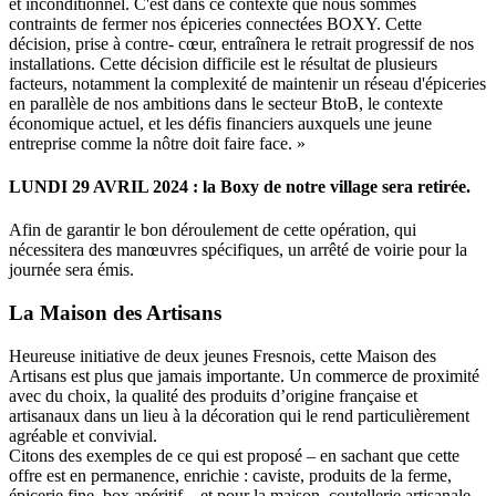
et inconditionnel. C'est dans ce contexte que nous sommes
contraints de fermer nos épiceries connectées BOXY. Cette
décision, prise à contre- cœur, entraînera le retrait progressif de nos
installations. Cette décision difficile est le résultat de plusieurs
facteurs, notamment la complexité de maintenir un réseau d'épiceries
en parallèle de nos ambitions dans le secteur BtoB, le contexte
économique actuel, et les défis financiers auxquels une jeune
entreprise comme la nôtre doit faire face. »
LUNDI 29 AVRIL 2024 : la Boxy de notre village sera retirée.
Afin de garantir le bon déroulement de cette opération, qui
nécessitera des manœuvres spécifiques, un arrêté de voirie pour la
journée sera émis.
La Maison des Artisans
Heureuse initiative de deux jeunes Fresnois, cette Maison des
Artisans est plus que jamais importante. Un commerce de proximité
avec du choix, la qualité des produits d’origine française et
artisanaux dans un lieu à la décoration qui le rend particulièrement
agréable et convivial.
Citons des exemples de ce qui est proposé – en sachant que cette
offre est en permanence, enrichie : caviste, produits de la ferme,
épicerie fine, box apéritif... et pour la maison, coutellerie artisanale