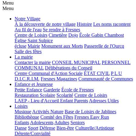
Menu
Menu
Notre Village
À la découverte de notre village
Histoire
Les noms racontent
Au fil de l'eau
Se rendre à Fresnes
Centre de Loisirs
Cimetière
Dojo
École Gabin Chambost
Église Saint Sulpice
écluse
Mairie
Monument aux Morts
Passerelle de l'Ourcq
Salle des fêtes
La mairie
Contacter la mairie
CONSEIL MUNICIPAL
PERSONNEL
COMMUNAL
Délibérations du Conseil
Centre Communal d'Action Sociale
ÉTAT CIVIL
P L U
D.I.C.R.I.M.
Fresnes Magazines
Communauté de Communes
Enfance et Jeunesse
Petite Enfance
Garderie
École de Fresnes
Restauration Scolaire
Scolarité
Centre de Loisirs
LAEP - Lieu d'Accueil Enfant Parents
Adresses Utiles
Loisirs
Musique
Activités Nature
Base de Loisirs de Jablines
Bibliothèque
Comité des Fêtes
Fresnes Easy Run
Enfants
Adolescents
Adultes
Seniors
Danse
Sport
Défense
Bien-être
Culturelle/Artistique
Détente/Convialité