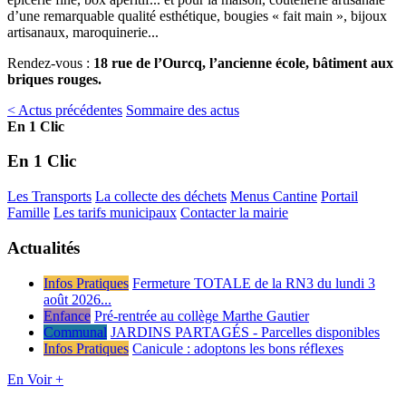
d’une remarquable qualité esthétique, bougies « fait main », bijoux
artisanaux, maroquinerie...
Rendez-vous :
18 rue de l’Ourcq, l’ancienne école, bâtiment aux
briques rouges.
< Actus précédentes
Sommaire des actus
En 1 Clic
En 1 Clic
Les Transports
La collecte des déchets
Menus Cantine
Portail
Famille
Les tarifs municipaux
Contacter la mairie
Actualités
Infos Pratiques
Fermeture TOTALE de la RN3 du lundi 3
août 2026...
Enfance
Pré-rentrée au collège Marthe Gautier
Communal
JARDINS PARTAGÉS - Parcelles disponibles
Infos Pratiques
Canicule : adoptons les bons réflexes
En Voir +