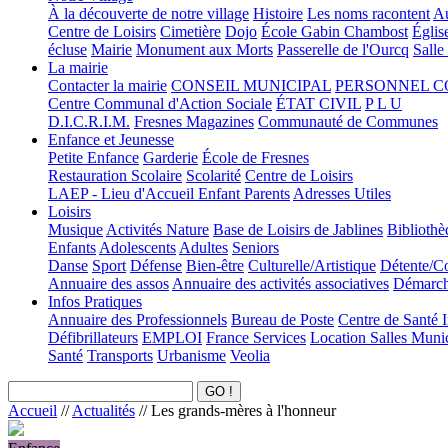
À la découverte de notre village
Histoire
Les noms racontent
Au
Centre de Loisirs
Cimetière
Dojo
École Gabin Chambost
Églis
écluse
Mairie
Monument aux Morts
Passerelle de l'Ourcq
Salle
La mairie
Contacter la mairie
CONSEIL MUNICIPAL
PERSONNEL 
Centre Communal d'Action Sociale
ÉTAT CIVIL
P L U
D.I.C.R.I.M.
Fresnes Magazines
Communauté de Communes
Enfance et Jeunesse
Petite Enfance
Garderie
École de Fresnes
Restauration Scolaire
Scolarité
Centre de Loisirs
LAEP - Lieu d'Accueil Enfant Parents
Adresses Utiles
Loisirs
Musique
Activités Nature
Base de Loisirs de Jablines
Bibliothè
Enfants
Adolescents
Adultes
Seniors
Danse
Sport
Défense
Bien-être
Culturelle/Artistique
Détente/Co
Annuaire des assos
Annuaire des activités associatives
Démarche
Infos Pratiques
Annuaire des Professionnels
Bureau de Poste
Centre de Santé 
Défibrillateurs
EMPLOI
France Services
Location Salles Muni
Santé
Transports
Urbanisme
Veolia
Accueil
//
Actualités
//
Les grands-mères à l'honneur