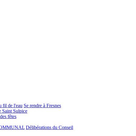
 fil de l'eau
Se rendre à Fresnes
e Saint Sulpice
 des fêtes
COMMUNAL
Délibérations du Conseil