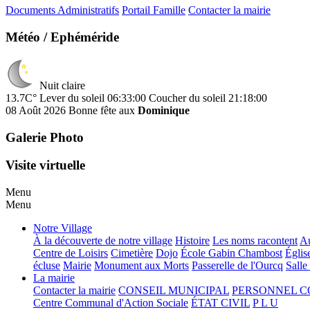
Documents Administratifs
Portail Famille
Contacter la mairie
Météo / Ephéméride
Nuit claire
13.7C°
Lever du soleil 06:33:00
Coucher du soleil 21:18:00
08 Août 2026
Bonne fête aux
Dominique
Galerie Photo
Visite virtuelle
Menu
Menu
Notre Village
À la découverte de notre village
Histoire
Les noms racontent
Au
Centre de Loisirs
Cimetière
Dojo
École Gabin Chambost
Églis
écluse
Mairie
Monument aux Morts
Passerelle de l'Ourcq
Salle
La mairie
Contacter la mairie
CONSEIL MUNICIPAL
PERSONNEL 
Centre Communal d'Action Sociale
ÉTAT CIVIL
P L U