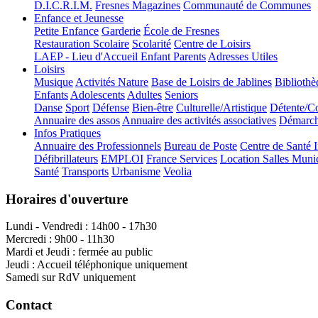
D.I.C.R.I.M.
Fresnes Magazines
Communauté de Communes
Enfance et Jeunesse
Petite Enfance
Garderie
École de Fresnes
Restauration Scolaire
Scolarité
Centre de Loisirs
LAEP - Lieu d'Accueil Enfant Parents
Adresses Utiles
Loisirs
Musique
Activités Nature
Base de Loisirs de Jablines
Bibliothè
Enfants
Adolescents
Adultes
Seniors
Danse
Sport
Défense
Bien-être
Culturelle/Artistique
Détente/Co
Annuaire des assos
Annuaire des activités associatives
Démarche
Infos Pratiques
Annuaire des Professionnels
Bureau de Poste
Centre de Santé 
Défibrillateurs
EMPLOI
France Services
Location Salles Muni
Santé
Transports
Urbanisme
Veolia
Horaires d'ouverture
Lundi - Vendredi : 14h00 - 17h30
Mercredi : 9h00 - 11h30
Mardi et Jeudi : fermée au public
Jeudi : Accueil téléphonique uniquement
Samedi sur RdV uniquement
Contact