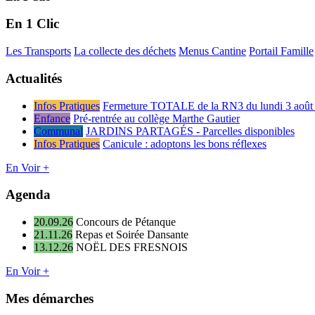
En 1 Clic
Les Transports
La collecte des déchets
Menus Cantine
Portail Famille
Actualités
Infos Pratiques
Fermeture TOTALE de la RN3 du lundi 3 août 
Enfance
Pré-rentrée au collège Marthe Gautier
Communal
JARDINS PARTAGÉS - Parcelles disponibles
Infos Pratiques
Canicule : adoptons les bons réflexes
En Voir +
Agenda
20.09.26
Concours de Pétanque
21.11.26
Repas et Soirée Dansante
13.12.26
NOËL DES FRESNOIS
En Voir +
Mes démarches