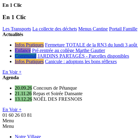
En 1 Clic
En 1 Clic
Les Transports
La collecte des déchets
Menus Cantine
Portail Famille
Actualités
Infos Pratiques
Fermeture TOTALE de la RN3 du lundi 3 août 
Enfance
Pré-rentrée au collège Marthe Gautier
Communal
JARDINS PARTAGÉS - Parcelles disponibles
Infos Pratiques
Canicule : adoptons les bons réflexes
En Voir +
Agenda
20.09.26
Concours de Pétanque
21.11.26
Repas et Soirée Dansante
13.12.26
NOËL DES FRESNOIS
En Voir +
01 60 26 03 81
Menu
Menu
Notre Village