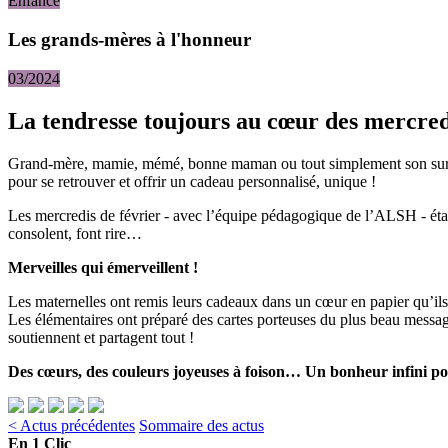
Enfance
Les grands-mères à l'honneur
03/2024
La tendresse toujours au cœur des mercre
Grand-mère, mamie, mémé, bonne maman ou tout simplement son surnom
pour se retrouver et offrir un cadeau personnalisé, unique !
Les mercredis de février - avec l’équipe pédagogique de l’ALSH - étaien
consolent, font rire…
Merveilles qui émerveillent !
Les maternelles ont remis leurs cadeaux dans un cœur en papier qu’ils on
Les élémentaires ont préparé des cartes porteuses du plus beau message
soutiennent et partagent tout !
Des cœurs, des couleurs joyeuses à foison… Un bonheur infini pour
< Actus précédentes
Sommaire des actus
En 1 Clic