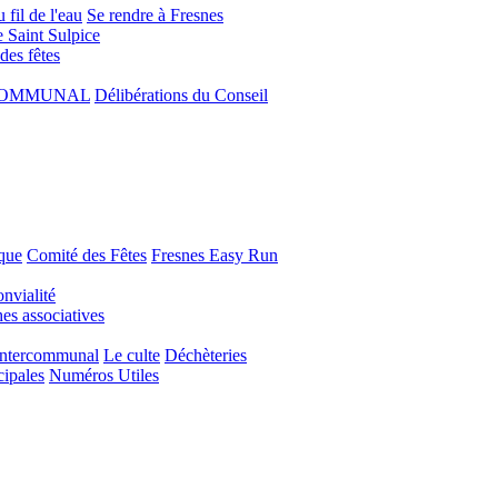
 fil de l'eau
Se rendre à Fresnes
e Saint Sulpice
 des fêtes
COMMUNAL
Délibérations du Conseil
que
Comité des Fêtes
Fresnes Easy Run
nvialité
s associatives
Intercommunal
Le culte
Déchèteries
cipales
Numéros Utiles