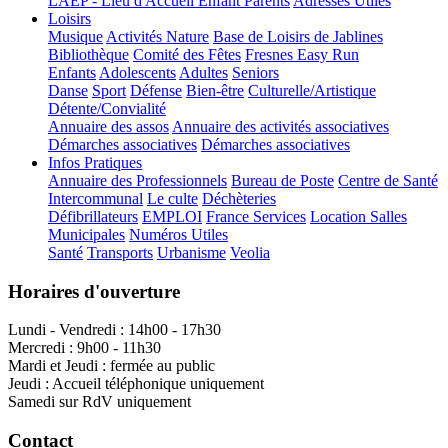
LAEP - Lieu d'Accueil Enfant Parents
Adresses Utiles
Loisirs
Musique
Activités Nature
Base de Loisirs de Jablines
Bibliothèque
Comité des Fêtes
Fresnes Easy Run
Enfants
Adolescents
Adultes
Seniors
Danse
Sport
Défense
Bien-être
Culturelle/Artistique
Détente/Convialité
Annuaire des assos
Annuaire des activités associatives
Démarches associatives
Démarches associatives
Infos Pratiques
Annuaire des Professionnels
Bureau de Poste
Centre de Santé
Intercommunal
Le culte
Déchèteries
Défibrillateurs
EMPLOI
France Services
Location Salles
Municipales
Numéros Utiles
Santé
Transports
Urbanisme
Veolia
Horaires d'ouverture
Lundi - Vendredi : 14h00 - 17h30
Mercredi : 9h00 - 11h30
Mardi et Jeudi : fermée au public
Jeudi : Accueil téléphonique uniquement
Samedi sur RdV uniquement
Contact