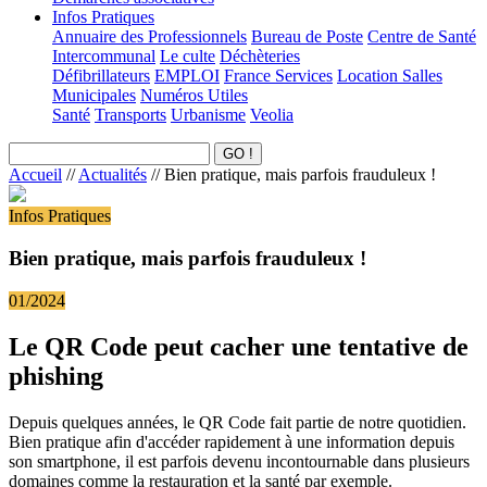
Infos Pratiques
Annuaire des Professionnels
Bureau de Poste
Centre de Santé
Intercommunal
Le culte
Déchèteries
Défibrillateurs
EMPLOI
France Services
Location Salles
Municipales
Numéros Utiles
Santé
Transports
Urbanisme
Veolia
Accueil
//
Actualités
//
Bien pratique, mais parfois frauduleux !
Infos Pratiques
Bien pratique, mais parfois frauduleux !
01/2024
Le QR Code peut cacher une tentative de
phishing
Depuis quelques années, le QR Code fait partie de notre quotidien.
Bien pratique afin d'accéder rapidement à une information depuis
son smartphone, il est parfois devenu incontournable dans plusieurs
domaines comme la restauration et la santé par exemple.