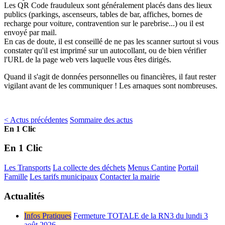
Les QR Code frauduleux sont généralement placés dans des lieux
publics (parkings, ascenseurs, tables de bar, affiches, bornes de
recharge pour voiture, contravention sur le parebrise...) ou il est
envoyé par mail.
En cas de doute, il est conseillé de ne pas les scanner surtout si vous
constater qu'il est imprimé sur un autocollant, ou de bien vérifier
l'URL de la page web vers laquelle vous êtes dirigés.
Quand il s'agit de données personnelles ou financières, il faut rester
vigilant avant de les communiquer ! Les arnaques sont nombreuses.
< Actus précédentes
Sommaire des actus
En 1 Clic
En 1 Clic
Les Transports
La collecte des déchets
Menus Cantine
Portail
Famille
Les tarifs municipaux
Contacter la mairie
Actualités
Infos Pratiques
Fermeture TOTALE de la RN3 du lundi 3
août 2026...