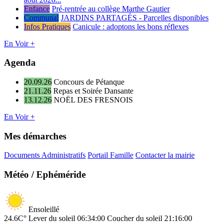
Enfance
Pré-rentrée au collège Marthe Gautier
Communal
JARDINS PARTAGÉS - Parcelles disponibles
Infos Pratiques
Canicule : adoptons les bons réflexes
En Voir +
Agenda
20.09.26
Concours de Pétanque
21.11.26
Repas et Soirée Dansante
13.12.26
NOËL DES FRESNOIS
En Voir +
Mes démarches
Documents Administratifs
Portail Famille
Contacter la mairie
Météo / Ephéméride
Ensoleillé
24.6C°
Lever du soleil 06:34:00
Coucher du soleil 21:16:00