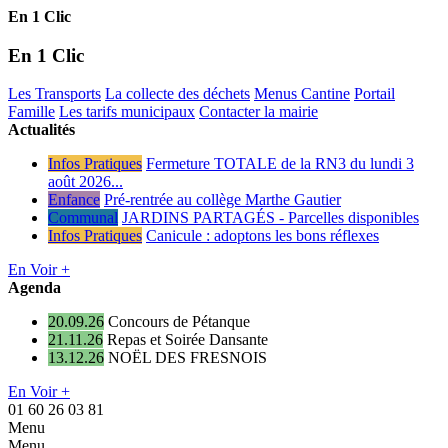
En 1 Clic
En 1 Clic
Les Transports
La collecte des déchets
Menus Cantine
Portail
Famille
Les tarifs municipaux
Contacter la mairie
Actualités
Infos Pratiques
Fermeture TOTALE de la RN3 du lundi 3
août 2026...
Enfance
Pré-rentrée au collège Marthe Gautier
Communal
JARDINS PARTAGÉS - Parcelles disponibles
Infos Pratiques
Canicule : adoptons les bons réflexes
En Voir +
Agenda
20.09.26
Concours de Pétanque
21.11.26
Repas et Soirée Dansante
13.12.26
NOËL DES FRESNOIS
En Voir +
01 60 26 03 81
Menu
Menu