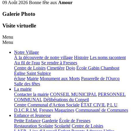
09 Août 2026
Bonne fête aux
Amour
Galerie Photo
Visite virtuelle
Menu
Menu
Notre Village
À la découverte de notre village
Histoire
Les noms racontent
Au fil de l'eau
Se rendre à Fresnes
Centre de Loisirs
Cimetière
Dojo
École Gabin Chambost
Église Saint Sulpice
écluse
Mairie
Monument aux Morts
Passerelle de l'Ourcq
Salle des fêtes
La mairie
Contacter la mairie
CONSEIL MUNICIPAL
PERSONNEL
COMMUNAL
Délibérations du Conseil
Centre Communal d'Action Sociale
ÉTAT CIVIL
P L U
D.I.C.R.I.M.
Fresnes Magazines
Communauté de Communes
Enfance et Jeunesse
Petite Enfance
Garderie
École de Fresnes
Restauration Scolaire
Scolarité
Centre de Loisirs