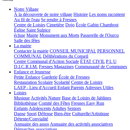
Notre Village
À la découverte de notre village
Histoire
Les noms racontent
Au fil de l'eau
Se rendre à Fresnes
Centre de Loisirs
Cimetière
Dojo
École Gabin Chambost
Église Saint Sulpice
écluse
Mairie
Monument aux Morts
Passerelle de l'Ourcq
Salle des fêtes
La mairie
Contacter la mairie
CONSEIL MUNICIPAL
PERSONNEL
COMMUNAL
Délibérations du Conseil
Centre Communal d'Action Sociale
ÉTAT CIVIL
P L U
D.I.C.R.I.M.
Fresnes Magazines
Communauté de Communes
Enfance et Jeunesse
Petite Enfance
Garderie
École de Fresnes
Restauration Scolaire
Scolarité
Centre de Loisirs
LAEP - Lieu d'Accueil Enfant Parents
Adresses Utiles
Loisirs
Musique
Activités Nature
Base de Loisirs de Jablines
Bibliothèque
Comité des Fêtes
Fresnes Easy Run
Enfants
Adolescents
Adultes
Seniors
Danse
Sport
Défense
Bien-être
Culturelle/Artistique
Détente/Convialité
Annuaire des assos
Annuaire des activités associatives
Démarches associatives