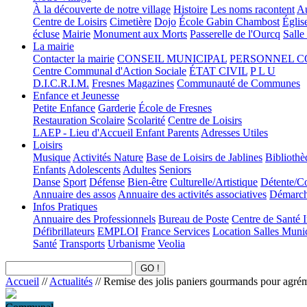
À la découverte de notre village
Histoire
Les noms racontent
Au
Centre de Loisirs
Cimetière
Dojo
École Gabin Chambost
Églis
écluse
Mairie
Monument aux Morts
Passerelle de l'Ourcq
Salle
La mairie
Contacter la mairie
CONSEIL MUNICIPAL
PERSONNEL 
Centre Communal d'Action Sociale
ÉTAT CIVIL
P L U
D.I.C.R.I.M.
Fresnes Magazines
Communauté de Communes
Enfance et Jeunesse
Petite Enfance
Garderie
École de Fresnes
Restauration Scolaire
Scolarité
Centre de Loisirs
LAEP - Lieu d'Accueil Enfant Parents
Adresses Utiles
Loisirs
Musique
Activités Nature
Base de Loisirs de Jablines
Bibliothè
Enfants
Adolescents
Adultes
Seniors
Danse
Sport
Défense
Bien-être
Culturelle/Artistique
Détente/Co
Annuaire des assos
Annuaire des activités associatives
Démarche
Infos Pratiques
Annuaire des Professionnels
Bureau de Poste
Centre de Santé 
Défibrillateurs
EMPLOI
France Services
Location Salles Muni
Santé
Transports
Urbanisme
Veolia
Accueil
//
Actualités
//
Remise des jolis paniers gourmands pour agréme