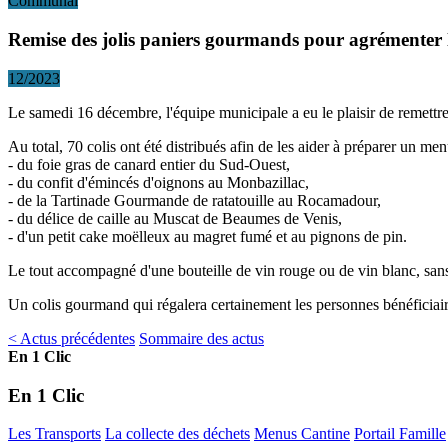
Communal
Remise des jolis paniers gourmands pour agrémenter le
12/2023
Le samedi 16 décembre, l'équipe municipale a eu le plaisir de remettre
Au total, 70 colis ont été distribués afin de les aider à préparer un me
- du foie gras de canard entier du Sud-Ouest,
- du confit d'émincés d'oignons au Monbazillac,
- de la Tartinade Gourmande de ratatouille au Rocamadour,
- du délice de caille au Muscat de Beaumes de Venis,
- d'un petit cake moëlleux au magret fumé et au pignons de pin.
Le tout accompagné d'une bouteille de vin rouge ou de vin blanc, sans
Un colis gourmand qui régalera certainement les personnes bénéficiaire
< Actus précédentes
Sommaire des actus
En 1 Clic
En 1 Clic
Les Transports
La collecte des déchets
Menus Cantine
Portail Famille