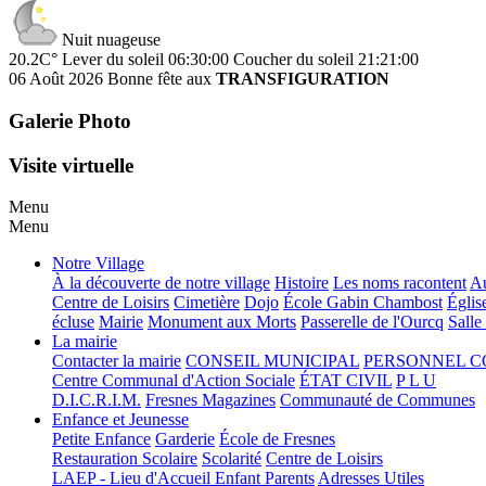
Nuit nuageuse
20.2C°
Lever du soleil 06:30:00
Coucher du soleil 21:21:00
06 Août 2026
Bonne fête aux
TRANSFIGURATION
Galerie Photo
Visite virtuelle
Menu
Menu
Notre Village
À la découverte de notre village
Histoire
Les noms racontent
Au
Centre de Loisirs
Cimetière
Dojo
École Gabin Chambost
Églis
écluse
Mairie
Monument aux Morts
Passerelle de l'Ourcq
Salle
La mairie
Contacter la mairie
CONSEIL MUNICIPAL
PERSONNEL 
Centre Communal d'Action Sociale
ÉTAT CIVIL
P L U
D.I.C.R.I.M.
Fresnes Magazines
Communauté de Communes
Enfance et Jeunesse
Petite Enfance
Garderie
École de Fresnes
Restauration Scolaire
Scolarité
Centre de Loisirs
LAEP - Lieu d'Accueil Enfant Parents
Adresses Utiles