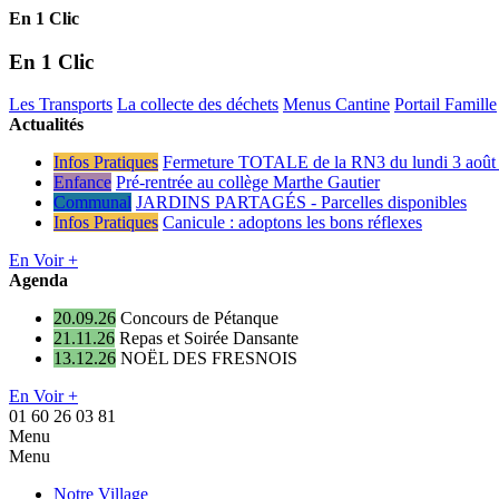
En 1 Clic
En 1 Clic
Les Transports
La collecte des déchets
Menus Cantine
Portail Famille
Actualités
Infos Pratiques
Fermeture TOTALE de la RN3 du lundi 3 août 
Enfance
Pré-rentrée au collège Marthe Gautier
Communal
JARDINS PARTAGÉS - Parcelles disponibles
Infos Pratiques
Canicule : adoptons les bons réflexes
En Voir +
Agenda
20.09.26
Concours de Pétanque
21.11.26
Repas et Soirée Dansante
13.12.26
NOËL DES FRESNOIS
En Voir +
01 60 26 03 81
Menu
Menu
Notre Village