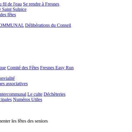
 fil de l'eau
Se rendre à Fresnes
e Saint Sulpice
 des fêtes
COMMUNAL
Délibérations du Conseil
que
Comité des Fêtes
Fresnes Easy Run
nvialité
s associatives
Intercommunal
Le culte
Déchèteries
cipales
Numéros Utiles
nter les fêtes des seniors