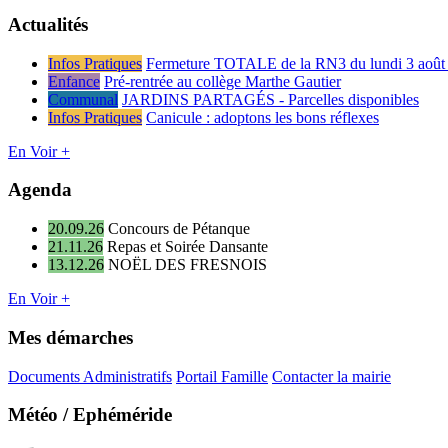
Actualités
Infos Pratiques
Fermeture TOTALE de la RN3 du lundi 3 août 
Enfance
Pré-rentrée au collège Marthe Gautier
Communal
JARDINS PARTAGÉS - Parcelles disponibles
Infos Pratiques
Canicule : adoptons les bons réflexes
En Voir +
Agenda
20.09.26
Concours de Pétanque
21.11.26
Repas et Soirée Dansante
13.12.26
NOËL DES FRESNOIS
En Voir +
Mes démarches
Documents Administratifs
Portail Famille
Contacter la mairie
Météo / Ephéméride