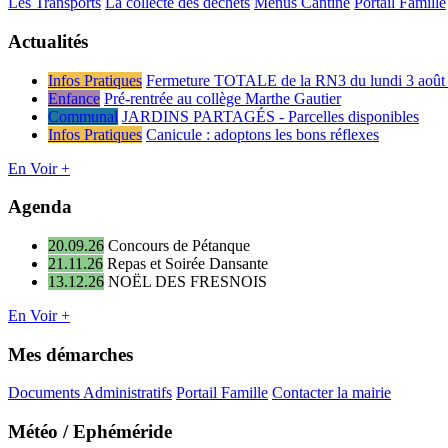
Les Transports
La collecte des déchets
Menus Cantine
Portail Famille
Actualités
Infos Pratiques
Fermeture TOTALE de la RN3 du lundi 3 août 
Enfance
Pré-rentrée au collège Marthe Gautier
Communal
JARDINS PARTAGÉS - Parcelles disponibles
Infos Pratiques
Canicule : adoptons les bons réflexes
En Voir +
Agenda
20.09.26
Concours de Pétanque
21.11.26
Repas et Soirée Dansante
13.12.26
NOËL DES FRESNOIS
En Voir +
Mes démarches
Documents Administratifs
Portail Famille
Contacter la mairie
Météo / Ephéméride