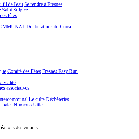
 fil de l'eau
Se rendre à Fresnes
e Saint Sulpice
 des fêtes
COMMUNAL
Délibérations du Conseil
que
Comité des Fêtes
Fresnes Easy Run
nvialité
s associatives
Intercommunal
Le culte
Déchèteries
cipales
Numéros Utiles
réations des enfants