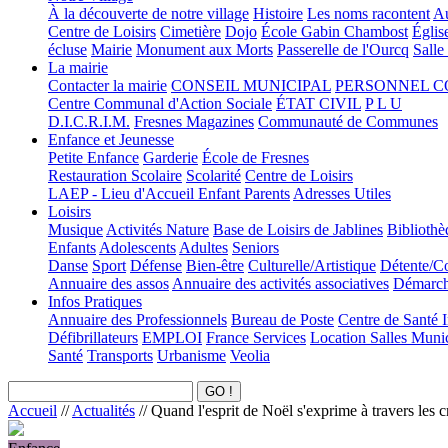
À la découverte de notre village
Histoire
Les noms racontent
Au
Centre de Loisirs
Cimetière
Dojo
École Gabin Chambost
Églis
écluse
Mairie
Monument aux Morts
Passerelle de l'Ourcq
Salle
La mairie
Contacter la mairie
CONSEIL MUNICIPAL
PERSONNEL 
Centre Communal d'Action Sociale
ÉTAT CIVIL
P L U
D.I.C.R.I.M.
Fresnes Magazines
Communauté de Communes
Enfance et Jeunesse
Petite Enfance
Garderie
École de Fresnes
Restauration Scolaire
Scolarité
Centre de Loisirs
LAEP - Lieu d'Accueil Enfant Parents
Adresses Utiles
Loisirs
Musique
Activités Nature
Base de Loisirs de Jablines
Bibliothè
Enfants
Adolescents
Adultes
Seniors
Danse
Sport
Défense
Bien-être
Culturelle/Artistique
Détente/Co
Annuaire des assos
Annuaire des activités associatives
Démarche
Infos Pratiques
Annuaire des Professionnels
Bureau de Poste
Centre de Santé 
Défibrillateurs
EMPLOI
France Services
Location Salles Muni
Santé
Transports
Urbanisme
Veolia
Accueil
//
Actualités
//
Quand l'esprit de Noël s'exprime à travers les c