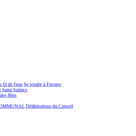
 fil de l'eau
Se rendre à Fresnes
e Saint Sulpice
 des fêtes
COMMUNAL
Délibérations du Conseil