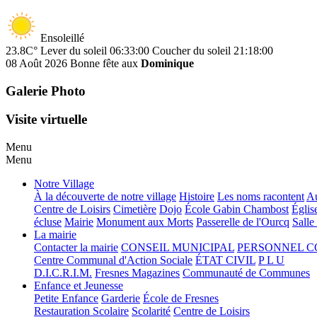
Ensoleillé
23.8C°
Lever du soleil 06:33:00
Coucher du soleil 21:18:00
08 Août 2026
Bonne fête aux
Dominique
Galerie Photo
Visite virtuelle
Menu
Menu
Notre Village
À la découverte de notre village
Histoire
Les noms racontent
Au
Centre de Loisirs
Cimetière
Dojo
École Gabin Chambost
Églis
écluse
Mairie
Monument aux Morts
Passerelle de l'Ourcq
Salle
La mairie
Contacter la mairie
CONSEIL MUNICIPAL
PERSONNEL 
Centre Communal d'Action Sociale
ÉTAT CIVIL
P L U
D.I.C.R.I.M.
Fresnes Magazines
Communauté de Communes
Enfance et Jeunesse
Petite Enfance
Garderie
École de Fresnes
Restauration Scolaire
Scolarité
Centre de Loisirs