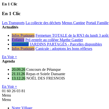
En 1 Clic
En 1 Clic
Les Transports
La collecte des déchets
Menus Cantine
Portail Famille
Actualités
Infos Pratiques
Fermeture TOTALE de la RN3 du lundi 3 août 
Enfance
Pré-rentrée au collège Marthe Gautier
Communal
JARDINS PARTAGÉS - Parcelles disponibles
Infos Pratiques
Canicule : adoptons les bons réflexes
En Voir +
Agenda
20.09.26
Concours de Pétanque
21.11.26
Repas et Soirée Dansante
13.12.26
NOËL DES FRESNOIS
En Voir +
01 60 26 03 81
Menu
Menu
Notre Village