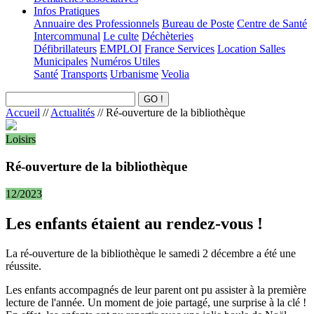
Infos Pratiques
Annuaire des Professionnels
Bureau de Poste
Centre de Santé
Intercommunal
Le culte
Déchèteries
Défibrillateurs
EMPLOI
France Services
Location Salles
Municipales
Numéros Utiles
Santé
Transports
Urbanisme
Veolia
Accueil
//
Actualités
//
Ré-ouverture de la bibliothèque
Loisirs
Ré-ouverture de la bibliothèque
12/2023
Les enfants étaient au rendez-vous !
La ré-ouverture de la bibliothèque le samedi 2 décembre a été une
réussite.
Les enfants accompagnés de leur parent ont pu assister à la première
lecture de l'année. Un moment de joie partagé, une surprise à la clé !