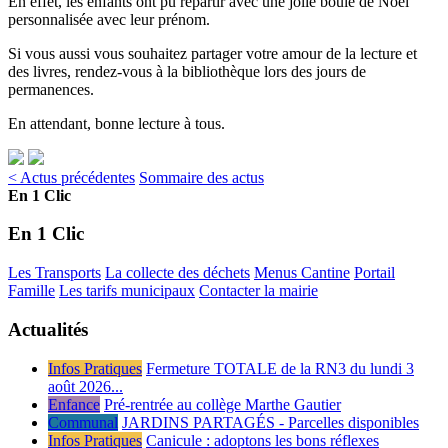
En effet, les enfants ont pu repartir avec une jolie boule de Noël
personnalisée avec leur prénom.
Si vous aussi vous souhaitez partager votre amour de la lecture et
des livres, rendez-vous à la bibliothèque lors des jours de
permanences.
En attendant, bonne lecture à tous.
< Actus précédentes
Sommaire des actus
En 1 Clic
En 1 Clic
Les Transports
La collecte des déchets
Menus Cantine
Portail
Famille
Les tarifs municipaux
Contacter la mairie
Actualités
Infos Pratiques
Fermeture TOTALE de la RN3 du lundi 3
août 2026...
Enfance
Pré-rentrée au collège Marthe Gautier
Communal
JARDINS PARTAGÉS - Parcelles disponibles
Infos Pratiques
Canicule : adoptons les bons réflexes