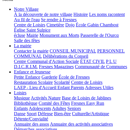
Notre Village
À la découverte de notre village
Histoire
Les noms racontent
Au fil de l'eau
Se rendre à Fresnes
Centre de Loisirs
Cimetière
Dojo
École Gabin Chambost
Église Saint Sulpice
écluse
Mairie
Monument aux Morts
Passerelle de l'Ourcq
Salle des fêtes
La mairie
Contacter la mairie
CONSEIL MUNICIPAL
PERSONNEL
COMMUNAL
Délibérations du Conseil
Centre Communal d'Action Sociale
ÉTAT CIVIL
P L U
D.I.C.R.I.M.
Fresnes Magazines
Communauté de Communes
Enfance et Jeunesse
Petite Enfance
Garderie
École de Fresnes
Restauration Scolaire
Scolarité
Centre de Loisirs
LAEP - Lieu d'Accueil Enfant Parents
Adresses Utiles
Loisirs
Musique
Activités Nature
Base de Loisirs de Jablines
Bibliothèque
Comité des Fêtes
Fresnes Easy Run
Enfants
Adolescents
Adultes
Seniors
Danse
Sport
Défense
Bien-être
Culturelle/Artistique
Détente/Convialité
Annuaire des assos
Annuaire des activités associatives
Démarches associatives