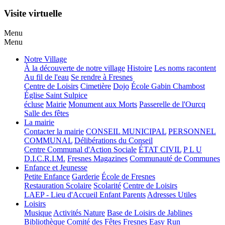
Visite virtuelle
Menu
Menu
Notre Village
À la découverte de notre village
Histoire
Les noms racontent
Au fil de l'eau
Se rendre à Fresnes
Centre de Loisirs
Cimetière
Dojo
École Gabin Chambost
Église Saint Sulpice
écluse
Mairie
Monument aux Morts
Passerelle de l'Ourcq
Salle des fêtes
La mairie
Contacter la mairie
CONSEIL MUNICIPAL
PERSONNEL
COMMUNAL
Délibérations du Conseil
Centre Communal d'Action Sociale
ÉTAT CIVIL
P L U
D.I.C.R.I.M.
Fresnes Magazines
Communauté de Communes
Enfance et Jeunesse
Petite Enfance
Garderie
École de Fresnes
Restauration Scolaire
Scolarité
Centre de Loisirs
LAEP - Lieu d'Accueil Enfant Parents
Adresses Utiles
Loisirs
Musique
Activités Nature
Base de Loisirs de Jablines
Bibliothèque
Comité des Fêtes
Fresnes Easy Run