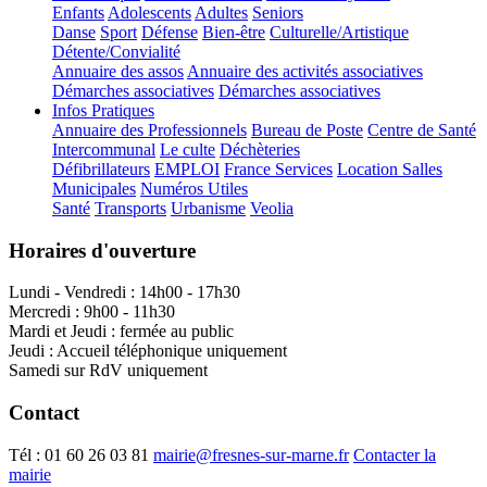
Enfants
Adolescents
Adultes
Seniors
Danse
Sport
Défense
Bien-être
Culturelle/Artistique
Détente/Convialité
Annuaire des assos
Annuaire des activités associatives
Démarches associatives
Démarches associatives
Infos Pratiques
Annuaire des Professionnels
Bureau de Poste
Centre de Santé
Intercommunal
Le culte
Déchèteries
Défibrillateurs
EMPLOI
France Services
Location Salles
Municipales
Numéros Utiles
Santé
Transports
Urbanisme
Veolia
Horaires d'ouverture
Lundi - Vendredi : 14h00 - 17h30
Mercredi : 9h00 - 11h30
Mardi et Jeudi : fermée au public
Jeudi : Accueil téléphonique uniquement
Samedi sur RdV uniquement
Contact
Tél :
01 60 26 03 81
mairie@fresnes-sur-marne.fr
Contacter la
mairie