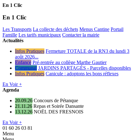
En 1 Clic
En 1 Clic
Les Transports
La collecte des déchets
Menus Cantine
Portail
Famille
Les tarifs municipaux
Contacter la mairie
Actualités
Infos Pratiques
Fermeture TOTALE de la RN3 du lundi 3
août 2026...
Enfance
Pré-rentrée au collège Marthe Gautier
Communal
JARDINS PARTAGÉS - Parcelles disponibles
Infos Pratiques
Canicule : adoptons les bons réflexes
En Voir +
Agenda
20.09.26
Concours de Pétanque
21.11.26
Repas et Soirée Dansante
13.12.26
NOËL DES FRESNOIS
En Voir +
01 60 26 03 81
Menu
Menu