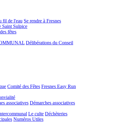
 fil de l'eau
Se rendre à Fresnes
e Saint Sulpice
 des fêtes
COMMUNAL
Délibérations du Conseil
que
Comité des Fêtes
Fresnes Easy Run
nvialité
s associatives
Démarches associatives
Intercommunal
Le culte
Déchèteries
cipales
Numéros Utiles