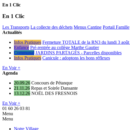
En 1 Clic
En 1 Clic
Les Transports
La collecte des déchets
Menus Cantine
Portail Famille
Actualités
Infos Pratiques
Fermeture TOTALE de la RN3 du lundi 3 août 
Enfance
Pré-rentrée au collège Marthe Gautier
Communal
JARDINS PARTAGÉS - Parcelles disponibles
Infos Pratiques
Canicule : adoptons les bons réflexes
En Voir +
Agenda
20.09.26
Concours de Pétanque
21.11.26
Repas et Soirée Dansante
13.12.26
NOËL DES FRESNOIS
En Voir +
01 60 26 03 81
Menu
Menu
Notre Village