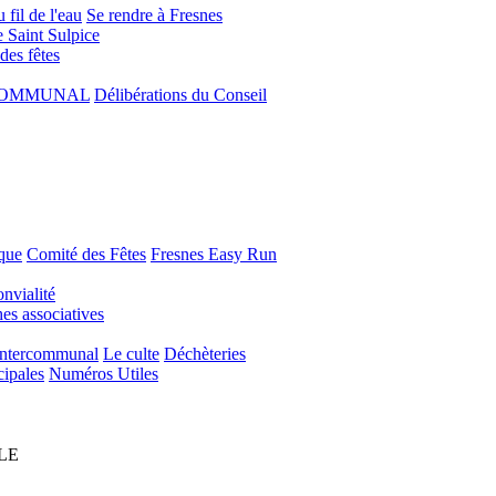
 fil de l'eau
Se rendre à Fresnes
e Saint Sulpice
 des fêtes
COMMUNAL
Délibérations du Conseil
que
Comité des Fêtes
Fresnes Easy Run
nvialité
s associatives
Intercommunal
Le culte
Déchèteries
cipales
Numéros Utiles
LE