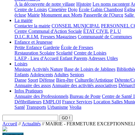
À la découverte de notre village
Histoire
Les noms racontent
Au
Centre de Loisirs
Cimetière
Dojo
École Gabin Chambost
Églis
écluse
Mairie
Monument aux Morts
Passerelle de l'Ourcq
Salle
La mairie
Contacter la mairie
CONSEIL MUNICIPAL
PERSONNEL 
Centre Communal d'Action Sociale
ÉTAT CIVIL
P L U
D.I.C.R.I.M.
Fresnes Magazines
Communauté de Communes
Enfance et Jeunesse
Petite Enfance
Garderie
École de Fresnes
Restauration Scolaire
Scolarité
Centre de Loisirs
LAEP - Lieu d'Accueil Enfant Parents
Adresses Utiles
Loisirs
Musique
Activités Nature
Base de Loisirs de Jablines
Bibliothè
Enfants
Adolescents
Adultes
Seniors
Danse
Sport
Défense
Bien-être
Culturelle/Artistique
Détente/Co
Annuaire des assos
Annuaire des activités associatives
Démarche
Infos Pratiques
Annuaire des Professionnels
Bureau de Poste
Centre de Santé 
Défibrillateurs
EMPLOI
France Services
Location Salles Muni
Santé
Transports
Urbanisme
Veolia
Accueil
//
Actualités
//
MAIRIE - FERMETURE EXCEPTIONNEL