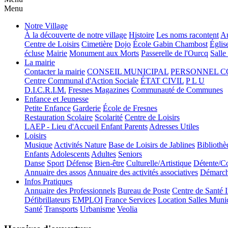
Menu
Notre Village
À la découverte de notre village
Histoire
Les noms racontent
Au
Centre de Loisirs
Cimetière
Dojo
École Gabin Chambost
Églis
écluse
Mairie
Monument aux Morts
Passerelle de l'Ourcq
Salle
La mairie
Contacter la mairie
CONSEIL MUNICIPAL
PERSONNEL 
Centre Communal d'Action Sociale
ÉTAT CIVIL
P L U
D.I.C.R.I.M.
Fresnes Magazines
Communauté de Communes
Enfance et Jeunesse
Petite Enfance
Garderie
École de Fresnes
Restauration Scolaire
Scolarité
Centre de Loisirs
LAEP - Lieu d'Accueil Enfant Parents
Adresses Utiles
Loisirs
Musique
Activités Nature
Base de Loisirs de Jablines
Bibliothè
Enfants
Adolescents
Adultes
Seniors
Danse
Sport
Défense
Bien-être
Culturelle/Artistique
Détente/Co
Annuaire des assos
Annuaire des activités associatives
Démarche
Infos Pratiques
Annuaire des Professionnels
Bureau de Poste
Centre de Santé 
Défibrillateurs
EMPLOI
France Services
Location Salles Muni
Santé
Transports
Urbanisme
Veolia