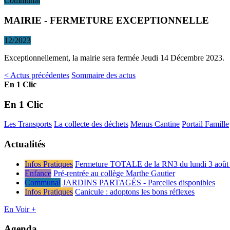
Communal
MAIRIE - FERMETURE EXCEPTIONNELLE
12/2023
Exceptionnellement, la mairie sera fermée Jeudi 14 Décembre 2023.
< Actus précédentes
Sommaire des actus
En 1 Clic
En 1 Clic
Les Transports
La collecte des déchets
Menus Cantine
Portail Famille
Actualités
Infos Pratiques
Fermeture TOTALE de la RN3 du lundi 3 août 
Enfance
Pré-rentrée au collège Marthe Gautier
Communal
JARDINS PARTAGÉS - Parcelles disponibles
Infos Pratiques
Canicule : adoptons les bons réflexes
En Voir +
Agenda