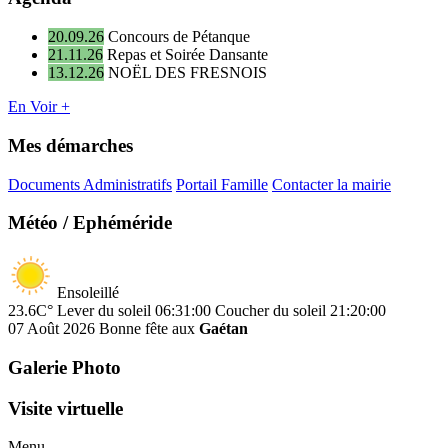
20.09.26
Concours de Pétanque
21.11.26
Repas et Soirée Dansante
13.12.26
NOËL DES FRESNOIS
En Voir +
Mes démarches
Documents Administratifs
Portail Famille
Contacter la mairie
Météo / Ephéméride
Ensoleillé
23.6C°
Lever du soleil 06:31:00
Coucher du soleil 21:20:00
07 Août 2026
Bonne fête aux
Gaétan
Galerie Photo
Visite virtuelle
Menu