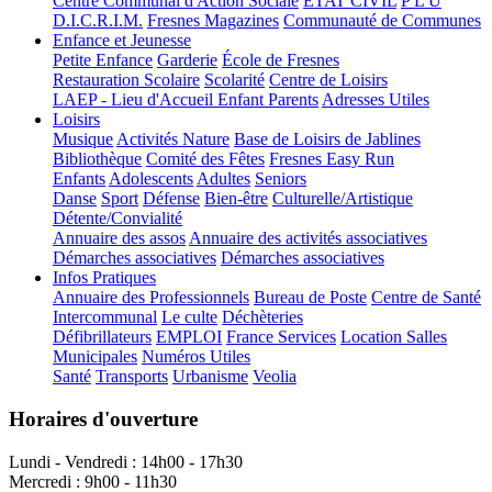
Centre Communal d'Action Sociale
ÉTAT CIVIL
P L U
D.I.C.R.I.M.
Fresnes Magazines
Communauté de Communes
Enfance et Jeunesse
Petite Enfance
Garderie
École de Fresnes
Restauration Scolaire
Scolarité
Centre de Loisirs
LAEP - Lieu d'Accueil Enfant Parents
Adresses Utiles
Loisirs
Musique
Activités Nature
Base de Loisirs de Jablines
Bibliothèque
Comité des Fêtes
Fresnes Easy Run
Enfants
Adolescents
Adultes
Seniors
Danse
Sport
Défense
Bien-être
Culturelle/Artistique
Détente/Convialité
Annuaire des assos
Annuaire des activités associatives
Démarches associatives
Démarches associatives
Infos Pratiques
Annuaire des Professionnels
Bureau de Poste
Centre de Santé
Intercommunal
Le culte
Déchèteries
Défibrillateurs
EMPLOI
France Services
Location Salles
Municipales
Numéros Utiles
Santé
Transports
Urbanisme
Veolia
Horaires d'ouverture
Lundi - Vendredi : 14h00 - 17h30
Mercredi : 9h00 - 11h30