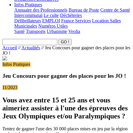
Infos Pratiques
Annuaire des Professionnels
Bureau de Poste
Centre de Santé
Intercommunal
Le culte
Déchèteries
Défibrillateurs
EMPLOI
France Services
Location Salles
Municipales
Numéros Utiles
Santé
Transports
Urbanisme
Veolia
Accueil
//
Actualités
//
Jeu Concours pour gagner des places pour les
JO !
Infos Pratiques
Jeu Concours pour gagner des places pour les JO !
11/2023
Vous avez entre 15 et 25 ans et vous
aimeriez assister à l'une des épreuves des
Jeux Olympiques et/ou Paralympiques ?
Tentez de gagner l'une des 30 000 places mises en jeu par la région