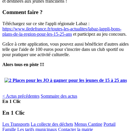
et destinées aux jeunes franciliens !
Comment faire ?
Téléchargez sur ce site l'appli régionale Labaz :
https://www.iledefrance.fr/toutes-les-actualites/labaz-lappli-bons-
plans-de-la-region-pour-les-15-25-ans
et participez au jeu concours.
Grâce à cette application, vous pouvez aussi bénéficier d'autres aides
telle que l'aide de 100 euros pour s'inscrire dans un club sportif ou
pour pratiquer une activité culturelle.
Alors tous en piste !!!
< Actus précédentes
Sommaire des actus
En 1 Clic
En 1 Clic
Les Transports
La collecte des déchets
Menus Cantine
Portail
Famille
Les tarifs municipaux
Contacter la mairie