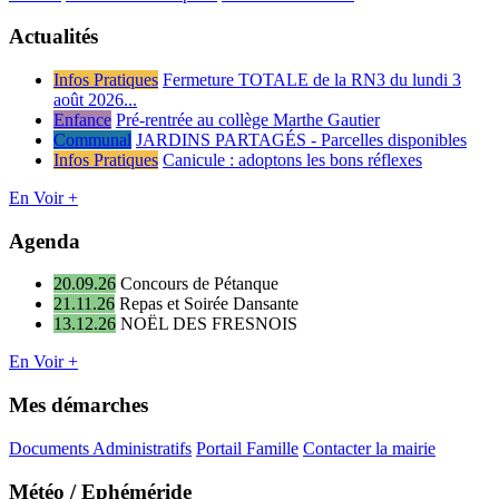
Actualités
Infos Pratiques
Fermeture TOTALE de la RN3 du lundi 3
août 2026...
Enfance
Pré-rentrée au collège Marthe Gautier
Communal
JARDINS PARTAGÉS - Parcelles disponibles
Infos Pratiques
Canicule : adoptons les bons réflexes
En Voir +
Agenda
20.09.26
Concours de Pétanque
21.11.26
Repas et Soirée Dansante
13.12.26
NOËL DES FRESNOIS
En Voir +
Mes démarches
Documents Administratifs
Portail Famille
Contacter la mairie
Météo / Ephéméride