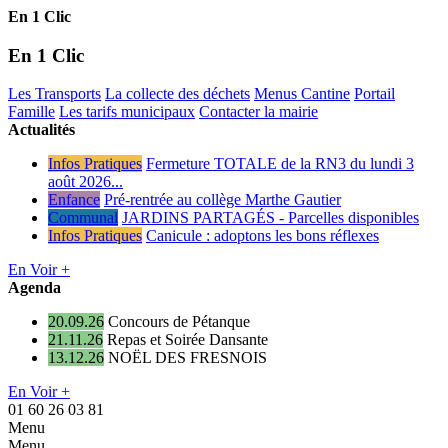
En 1 Clic
En 1 Clic
Les Transports
La collecte des déchets
Menus Cantine
Portail
Famille
Les tarifs municipaux
Contacter la mairie
Actualités
Infos Pratiques
Fermeture TOTALE de la RN3 du lundi 3
août 2026...
Enfance
Pré-rentrée au collège Marthe Gautier
Communal
JARDINS PARTAGÉS - Parcelles disponibles
Infos Pratiques
Canicule : adoptons les bons réflexes
En Voir +
Agenda
20.09.26
Concours de Pétanque
21.11.26
Repas et Soirée Dansante
13.12.26
NOËL DES FRESNOIS
En Voir +
01 60 26 03 81
Menu
Menu