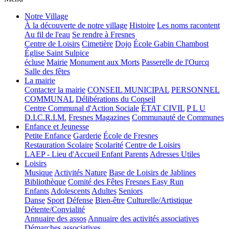
Notre Village
À la découverte de notre village
Histoire
Les noms racontent
Au fil de l'eau
Se rendre à Fresnes
Centre de Loisirs
Cimetière
Dojo
École Gabin Chambost
Église Saint Sulpice
écluse
Mairie
Monument aux Morts
Passerelle de l'Ourcq
Salle des fêtes
La mairie
Contacter la mairie
CONSEIL MUNICIPAL
PERSONNEL
COMMUNAL
Délibérations du Conseil
Centre Communal d'Action Sociale
ÉTAT CIVIL
P L U
D.I.C.R.I.M.
Fresnes Magazines
Communauté de Communes
Enfance et Jeunesse
Petite Enfance
Garderie
École de Fresnes
Restauration Scolaire
Scolarité
Centre de Loisirs
LAEP - Lieu d'Accueil Enfant Parents
Adresses Utiles
Loisirs
Musique
Activités Nature
Base de Loisirs de Jablines
Bibliothèque
Comité des Fêtes
Fresnes Easy Run
Enfants
Adolescents
Adultes
Seniors
Danse
Sport
Défense
Bien-être
Culturelle/Artistique
Détente/Convialité
Annuaire des assos
Annuaire des activités associatives
Démarches associatives