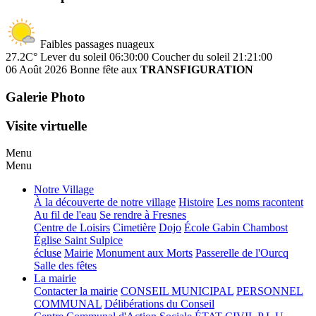
Faibles passages nuageux
27.2C°
Lever du soleil 06:30:00
Coucher du soleil 21:21:00
06 Août 2026
Bonne fête aux
TRANSFIGURATION
Galerie Photo
Visite virtuelle
Menu
Menu
Notre Village
À la découverte de notre village
Histoire
Les noms racontent
Au fil de l'eau
Se rendre à Fresnes
Centre de Loisirs
Cimetière
Dojo
École Gabin Chambost
Église Saint Sulpice
écluse
Mairie
Monument aux Morts
Passerelle de l'Ourcq
Salle des fêtes
La mairie
Contacter la mairie
CONSEIL MUNICIPAL
PERSONNEL
COMMUNAL
Délibérations du Conseil