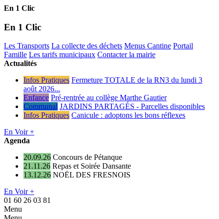
En 1 Clic
En 1 Clic
Les Transports
La collecte des déchets
Menus Cantine
Portail
Famille
Les tarifs municipaux
Contacter la mairie
Actualités
Infos Pratiques
Fermeture TOTALE de la RN3 du lundi 3
août 2026...
Enfance
Pré-rentrée au collège Marthe Gautier
Communal
JARDINS PARTAGÉS - Parcelles disponibles
Infos Pratiques
Canicule : adoptons les bons réflexes
En Voir +
Agenda
20.09.26
Concours de Pétanque
21.11.26
Repas et Soirée Dansante
13.12.26
NOËL DES FRESNOIS
En Voir +
01 60 26 03 81
Menu
Menu