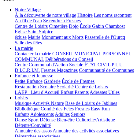
Notre Village
À la découverte de notre village
Histoire
Les noms racontent
Au fil de l'eau
Se rendre à Fresnes
Centre de Loisirs
Cimetière
Dojo
École Gabin Chambost
Église Saint Sulpice
écluse
Mairie
Monument aux Morts
Passerelle de l'Ourcq
Salle des fêtes
La mairie
Contacter la mairie
CONSEIL MUNICIPAL
PERSONNEL
COMMUNAL
Délibérations du Conseil
Centre Communal d'Action Sociale
ÉTAT CIVIL
P L U
D.I.C.R.I.M.
Fresnes Magazines
Communauté de Communes
Enfance et Jeunesse
Petite Enfance
Garderie
École de Fresnes
Restauration Scolaire
Scolarité
Centre de Loisirs
LAEP - Lieu d'Accueil Enfant Parents
Adresses Utiles
Loisirs
Musique
Activités Nature
Base de Loisirs de Jablines
Bibliothèque
Comité des Fêtes
Fresnes Easy Run
Enfants
Adolescents
Adultes
Seniors
Danse
Sport
Défense
Bien-être
Culturelle/Artistique
Détente/Convialité
Annuaire des assos
Annuaire des activités associatives
Démarches associatives