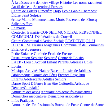
À la découverte de notre village
Histoire
Les noms racontent
Au fil de l'eau
Se rendre à Fresnes
Centre de Loisirs
Cimetière
Dojo
École Gabin Chambost
Église Saint Sulpice
écluse
Mairie
Monument aux Morts
Passerelle de l'Ourcq
Salle des fêtes
La mairie
Contacter la mairie
CONSEIL MUNICIPAL
PERSONNEL
COMMUNAL
Délibérations du Conseil
Centre Communal d'Action Sociale
ÉTAT CIVIL
P L U
D.I.C.R.I.M.
Fresnes Magazines
Communauté de Communes
Enfance et Jeunesse
Petite Enfance
Garderie
École de Fresnes
Restauration Scolaire
Scolarité
Centre de Loisirs
LAEP - Lieu d'Accueil Enfant Parents
Adresses Utiles
Loisirs
Musique
Activités Nature
Base de Loisirs de Jablines
Bibliothèque
Comité des Fêtes
Fresnes Easy Run
Enfants
Adolescents
Adultes
Seniors
Danse
Sport
Défense
Bien-être
Culturelle/Artistique
Détente/Convialité
Annuaire des assos
Annuaire des activités associatives
Démarches associatives
Démarches associatives
Infos Pratiques
Annuaire des Professionnels
Bureau de Poste
Centre de Santé