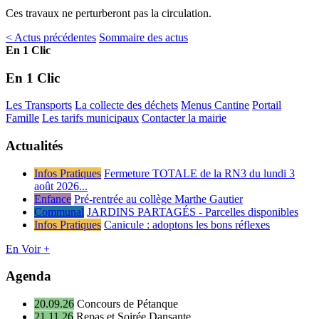
Ces travaux ne perturberont pas la circulation.
< Actus précédentes
Sommaire des actus
En 1 Clic
En 1 Clic
Les Transports
La collecte des déchets
Menus Cantine
Portail
Famille
Les tarifs municipaux
Contacter la mairie
Actualités
Infos Pratiques
Fermeture TOTALE de la RN3 du lundi 3
août 2026...
Enfance
Pré-rentrée au collège Marthe Gautier
Communal
JARDINS PARTAGÉS - Parcelles disponibles
Infos Pratiques
Canicule : adoptons les bons réflexes
En Voir +
Agenda
20.09.26
Concours de Pétanque
21.11.26
Repas et Soirée Dansante