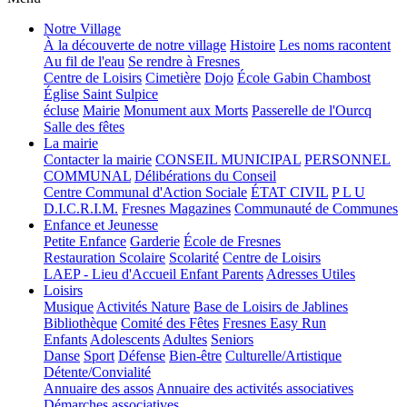
Notre Village
À la découverte de notre village
Histoire
Les noms racontent
Au fil de l'eau
Se rendre à Fresnes
Centre de Loisirs
Cimetière
Dojo
École Gabin Chambost
Église Saint Sulpice
écluse
Mairie
Monument aux Morts
Passerelle de l'Ourcq
Salle des fêtes
La mairie
Contacter la mairie
CONSEIL MUNICIPAL
PERSONNEL
COMMUNAL
Délibérations du Conseil
Centre Communal d'Action Sociale
ÉTAT CIVIL
P L U
D.I.C.R.I.M.
Fresnes Magazines
Communauté de Communes
Enfance et Jeunesse
Petite Enfance
Garderie
École de Fresnes
Restauration Scolaire
Scolarité
Centre de Loisirs
LAEP - Lieu d'Accueil Enfant Parents
Adresses Utiles
Loisirs
Musique
Activités Nature
Base de Loisirs de Jablines
Bibliothèque
Comité des Fêtes
Fresnes Easy Run
Enfants
Adolescents
Adultes
Seniors
Danse
Sport
Défense
Bien-être
Culturelle/Artistique
Détente/Convialité
Annuaire des assos
Annuaire des activités associatives
Démarches associatives