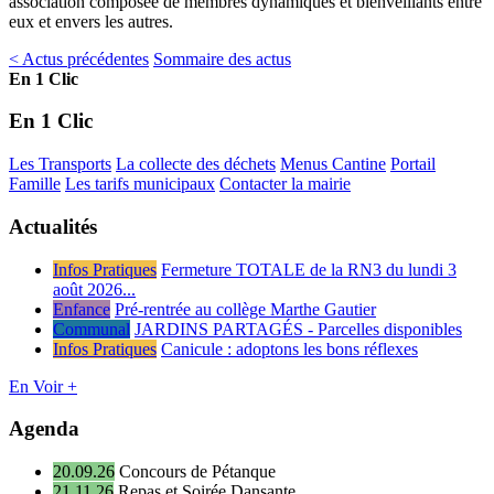
association composée de membres dynamiques et bienveillants entre
eux et envers les autres.
< Actus précédentes
Sommaire des actus
En 1 Clic
En 1 Clic
Les Transports
La collecte des déchets
Menus Cantine
Portail
Famille
Les tarifs municipaux
Contacter la mairie
Actualités
Infos Pratiques
Fermeture TOTALE de la RN3 du lundi 3
août 2026...
Enfance
Pré-rentrée au collège Marthe Gautier
Communal
JARDINS PARTAGÉS - Parcelles disponibles
Infos Pratiques
Canicule : adoptons les bons réflexes
En Voir +
Agenda
20.09.26
Concours de Pétanque
21.11.26
Repas et Soirée Dansante