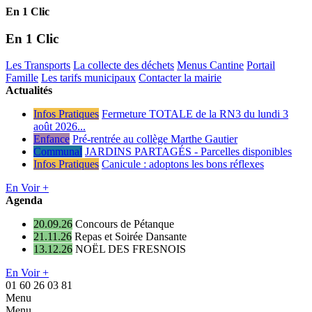
En 1 Clic
En 1 Clic
Les Transports
La collecte des déchets
Menus Cantine
Portail
Famille
Les tarifs municipaux
Contacter la mairie
Actualités
Infos Pratiques
Fermeture TOTALE de la RN3 du lundi 3
août 2026...
Enfance
Pré-rentrée au collège Marthe Gautier
Communal
JARDINS PARTAGÉS - Parcelles disponibles
Infos Pratiques
Canicule : adoptons les bons réflexes
En Voir +
Agenda
20.09.26
Concours de Pétanque
21.11.26
Repas et Soirée Dansante
13.12.26
NOËL DES FRESNOIS
En Voir +
01 60 26 03 81
Menu
Menu