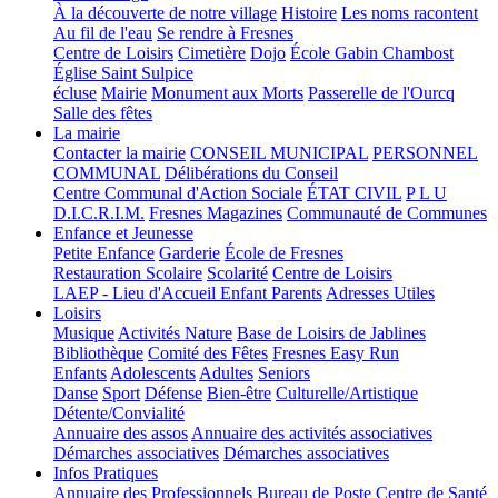
À la découverte de notre village
Histoire
Les noms racontent
Au fil de l'eau
Se rendre à Fresnes
Centre de Loisirs
Cimetière
Dojo
École Gabin Chambost
Église Saint Sulpice
écluse
Mairie
Monument aux Morts
Passerelle de l'Ourcq
Salle des fêtes
La mairie
Contacter la mairie
CONSEIL MUNICIPAL
PERSONNEL
COMMUNAL
Délibérations du Conseil
Centre Communal d'Action Sociale
ÉTAT CIVIL
P L U
D.I.C.R.I.M.
Fresnes Magazines
Communauté de Communes
Enfance et Jeunesse
Petite Enfance
Garderie
École de Fresnes
Restauration Scolaire
Scolarité
Centre de Loisirs
LAEP - Lieu d'Accueil Enfant Parents
Adresses Utiles
Loisirs
Musique
Activités Nature
Base de Loisirs de Jablines
Bibliothèque
Comité des Fêtes
Fresnes Easy Run
Enfants
Adolescents
Adultes
Seniors
Danse
Sport
Défense
Bien-être
Culturelle/Artistique
Détente/Convialité
Annuaire des assos
Annuaire des activités associatives
Démarches associatives
Démarches associatives
Infos Pratiques
Annuaire des Professionnels
Bureau de Poste
Centre de Santé