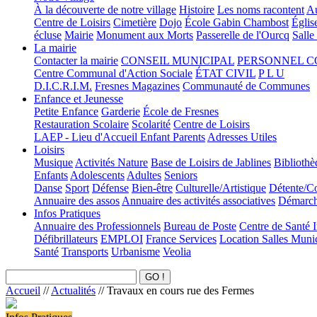
À la découverte de notre village
Histoire
Les noms racontent
Au
Centre de Loisirs
Cimetière
Dojo
École Gabin Chambost
Églis
écluse
Mairie
Monument aux Morts
Passerelle de l'Ourcq
Salle
La mairie
Contacter la mairie
CONSEIL MUNICIPAL
PERSONNEL 
Centre Communal d'Action Sociale
ÉTAT CIVIL
P L U
D.I.C.R.I.M.
Fresnes Magazines
Communauté de Communes
Enfance et Jeunesse
Petite Enfance
Garderie
École de Fresnes
Restauration Scolaire
Scolarité
Centre de Loisirs
LAEP - Lieu d'Accueil Enfant Parents
Adresses Utiles
Loisirs
Musique
Activités Nature
Base de Loisirs de Jablines
Bibliothè
Enfants
Adolescents
Adultes
Seniors
Danse
Sport
Défense
Bien-être
Culturelle/Artistique
Détente/Co
Annuaire des assos
Annuaire des activités associatives
Démarche
Infos Pratiques
Annuaire des Professionnels
Bureau de Poste
Centre de Santé 
Défibrillateurs
EMPLOI
France Services
Location Salles Muni
Santé
Transports
Urbanisme
Veolia
Accueil
//
Actualités
//
Travaux en cours rue des Fermes