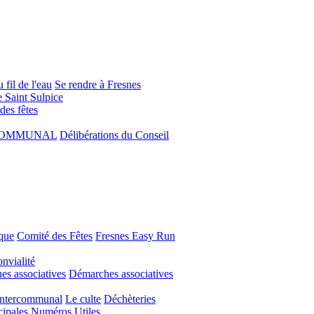
 fil de l'eau
Se rendre à Fresnes
e Saint Sulpice
 des fêtes
COMMUNAL
Délibérations du Conseil
que
Comité des Fêtes
Fresnes Easy Run
nvialité
s associatives
Démarches associatives
Intercommunal
Le culte
Déchèteries
cipales
Numéros Utiles