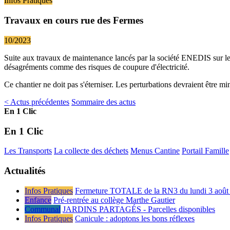
Infos Pratiques
Travaux en cours rue des Fermes
10/2023
Suite aux travaux de maintenance lancés par la société ENEDIS sur le 
désagréments comme des risques de coupure d'électricité.
Ce chantier ne doit pas s'éterniser. Les perturbations devraient être mi
< Actus précédentes
Sommaire des actus
En 1 Clic
En 1 Clic
Les Transports
La collecte des déchets
Menus Cantine
Portail Famille
Actualités
Infos Pratiques
Fermeture TOTALE de la RN3 du lundi 3 août 
Enfance
Pré-rentrée au collège Marthe Gautier
Communal
JARDINS PARTAGÉS - Parcelles disponibles
Infos Pratiques
Canicule : adoptons les bons réflexes