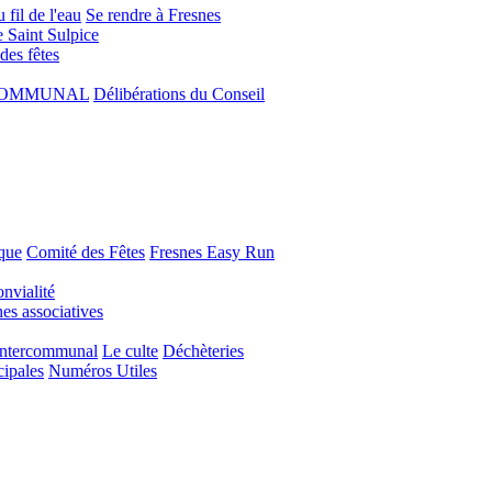
 fil de l'eau
Se rendre à Fresnes
e Saint Sulpice
 des fêtes
COMMUNAL
Délibérations du Conseil
que
Comité des Fêtes
Fresnes Easy Run
nvialité
s associatives
Intercommunal
Le culte
Déchèteries
cipales
Numéros Utiles