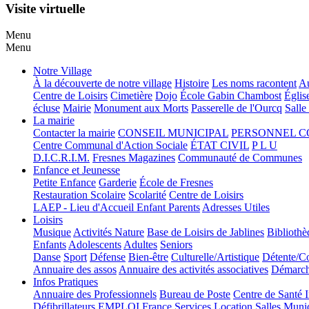
Visite virtuelle
Menu
Menu
Notre Village
À la découverte de notre village
Histoire
Les noms racontent
Au
Centre de Loisirs
Cimetière
Dojo
École Gabin Chambost
Églis
écluse
Mairie
Monument aux Morts
Passerelle de l'Ourcq
Salle
La mairie
Contacter la mairie
CONSEIL MUNICIPAL
PERSONNEL 
Centre Communal d'Action Sociale
ÉTAT CIVIL
P L U
D.I.C.R.I.M.
Fresnes Magazines
Communauté de Communes
Enfance et Jeunesse
Petite Enfance
Garderie
École de Fresnes
Restauration Scolaire
Scolarité
Centre de Loisirs
LAEP - Lieu d'Accueil Enfant Parents
Adresses Utiles
Loisirs
Musique
Activités Nature
Base de Loisirs de Jablines
Bibliothè
Enfants
Adolescents
Adultes
Seniors
Danse
Sport
Défense
Bien-être
Culturelle/Artistique
Détente/Co
Annuaire des assos
Annuaire des activités associatives
Démarche
Infos Pratiques
Annuaire des Professionnels
Bureau de Poste
Centre de Santé 
Défibrillateurs
EMPLOI
France Services
Location Salles Muni