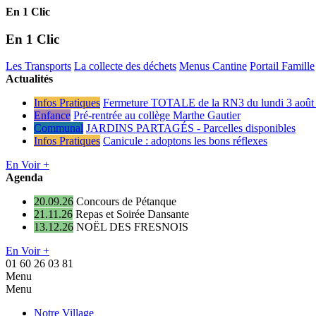
En 1 Clic
En 1 Clic
Les Transports
La collecte des déchets
Menus Cantine
Portail Famille
Actualités
Infos Pratiques
Fermeture TOTALE de la RN3 du lundi 3 août 
Enfance
Pré-rentrée au collège Marthe Gautier
Communal
JARDINS PARTAGÉS - Parcelles disponibles
Infos Pratiques
Canicule : adoptons les bons réflexes
En Voir +
Agenda
20.09.26
Concours de Pétanque
21.11.26
Repas et Soirée Dansante
13.12.26
NOËL DES FRESNOIS
En Voir +
01 60 26 03 81
Menu
Menu
Notre Village