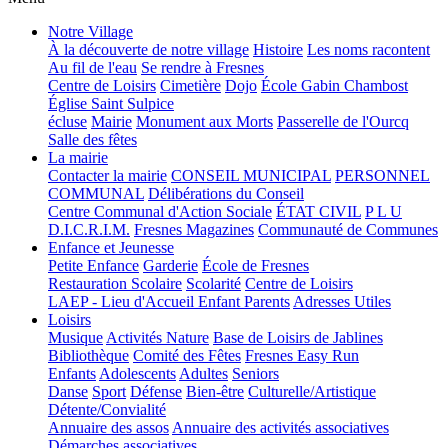
Notre Village
À la découverte de notre village
Histoire
Les noms racontent
Au fil de l'eau
Se rendre à Fresnes
Centre de Loisirs
Cimetière
Dojo
École Gabin Chambost
Église Saint Sulpice
écluse
Mairie
Monument aux Morts
Passerelle de l'Ourcq
Salle des fêtes
La mairie
Contacter la mairie
CONSEIL MUNICIPAL
PERSONNEL
COMMUNAL
Délibérations du Conseil
Centre Communal d'Action Sociale
ÉTAT CIVIL
P L U
D.I.C.R.I.M.
Fresnes Magazines
Communauté de Communes
Enfance et Jeunesse
Petite Enfance
Garderie
École de Fresnes
Restauration Scolaire
Scolarité
Centre de Loisirs
LAEP - Lieu d'Accueil Enfant Parents
Adresses Utiles
Loisirs
Musique
Activités Nature
Base de Loisirs de Jablines
Bibliothèque
Comité des Fêtes
Fresnes Easy Run
Enfants
Adolescents
Adultes
Seniors
Danse
Sport
Défense
Bien-être
Culturelle/Artistique
Détente/Convialité
Annuaire des assos
Annuaire des activités associatives
Démarches associatives