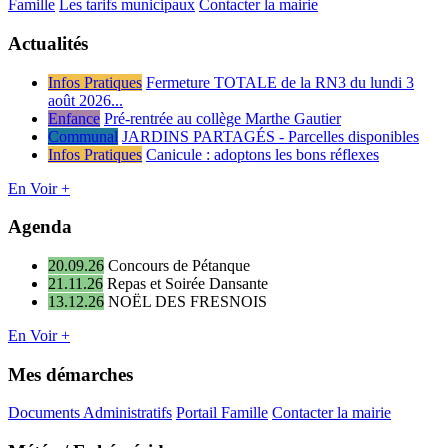
Famille
Les tarifs municipaux
Contacter la mairie
Actualités
Infos Pratiques
Fermeture TOTALE de la RN3 du lundi 3
août 2026...
Enfance
Pré-rentrée au collège Marthe Gautier
Communal
JARDINS PARTAGÉS - Parcelles disponibles
Infos Pratiques
Canicule : adoptons les bons réflexes
En Voir +
Agenda
20.09.26
Concours de Pétanque
21.11.26
Repas et Soirée Dansante
13.12.26
NOËL DES FRESNOIS
En Voir +
Mes démarches
Documents Administratifs
Portail Famille
Contacter la mairie