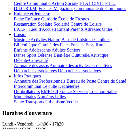
Centre Communal d'Action Sociale
ÉTAT CIVIL
P L U
D.I.C.R.I.M.
Fresnes Magazines
Communauté de Communes
Enfance et Jeunesse
Petite Enfance
Garderie
École de Fresnes
Restauration Scolaire
Scolarité
Centre de Loisirs
LAEP - Lieu d'Accueil Enfant Parents
Adresses Utiles
Loisirs
Musique
Activités Nature
Base de Loisirs de Jablines
Bibliothèque
Comité des Fêtes
Fresnes Easy Run
Enfants
Adolescents
Adultes
Seniors
Danse
Sport
Défense
Bien-être
Culturelle/Artistique
Détente/Convialité
Annuaire des assos
Annuaire des activités associatives
Démarches associatives
Démarches associatives
Infos Pratiques
Annuaire des Professionnels
Bureau de Poste
Centre de Santé
Intercommunal
Le culte
Déchèteries
Défibrillateurs
EMPLOI
France Services
Location Salles
Municipales
Numéros Utiles
Santé
Transports
Urbanisme
Veolia
Horaires d'ouverture
Lundi - Vendredi : 14h00 - 17h30