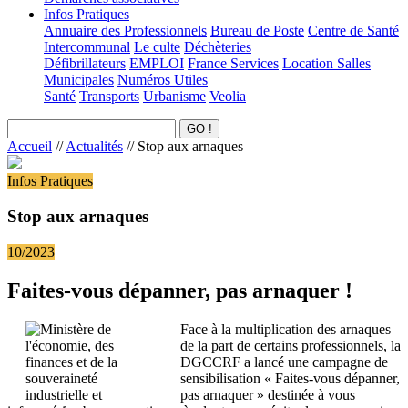
Infos Pratiques
Annuaire des Professionnels
Bureau de Poste
Centre de Santé
Intercommunal
Le culte
Déchèteries
Défibrillateurs
EMPLOI
France Services
Location Salles
Municipales
Numéros Utiles
Santé
Transports
Urbanisme
Veolia
Accueil
//
Actualités
//
Stop aux arnaques
Infos Pratiques
Stop aux arnaques
10/2023
Faites-vous dépanner, pas arnaquer !
Face à la multiplication des arnaques
de la part de certains professionnels, la
DGCCRF a lancé une campagne de
sensibilisation « Faites-vous dépanner,
pas arnaquer » destinée à vous