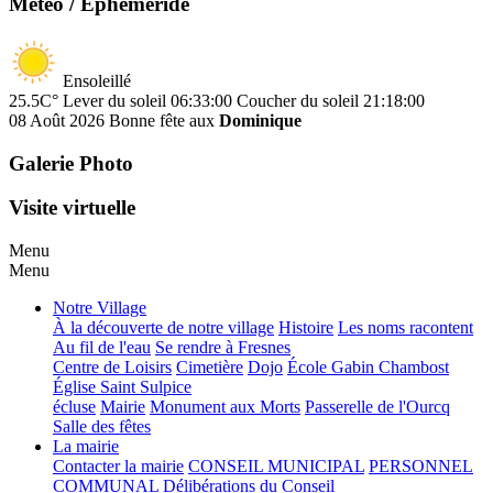
Météo / Ephéméride
Ensoleillé
25.5C°
Lever du soleil 06:33:00
Coucher du soleil 21:18:00
08 Août 2026
Bonne fête aux
Dominique
Galerie Photo
Visite virtuelle
Menu
Menu
Notre Village
À la découverte de notre village
Histoire
Les noms racontent
Au fil de l'eau
Se rendre à Fresnes
Centre de Loisirs
Cimetière
Dojo
École Gabin Chambost
Église Saint Sulpice
écluse
Mairie
Monument aux Morts
Passerelle de l'Ourcq
Salle des fêtes
La mairie
Contacter la mairie
CONSEIL MUNICIPAL
PERSONNEL
COMMUNAL
Délibérations du Conseil