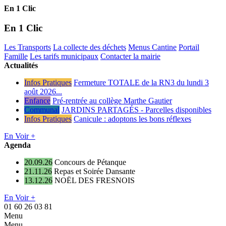
En 1 Clic
En 1 Clic
Les Transports
La collecte des déchets
Menus Cantine
Portail
Famille
Les tarifs municipaux
Contacter la mairie
Actualités
Infos Pratiques
Fermeture TOTALE de la RN3 du lundi 3
août 2026...
Enfance
Pré-rentrée au collège Marthe Gautier
Communal
JARDINS PARTAGÉS - Parcelles disponibles
Infos Pratiques
Canicule : adoptons les bons réflexes
En Voir +
Agenda
20.09.26
Concours de Pétanque
21.11.26
Repas et Soirée Dansante
13.12.26
NOËL DES FRESNOIS
En Voir +
01 60 26 03 81
Menu
Menu