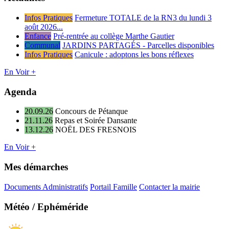
Infos Pratiques
Fermeture TOTALE de la RN3 du lundi 3
août 2026...
Enfance
Pré-rentrée au collège Marthe Gautier
Communal
JARDINS PARTAGÉS - Parcelles disponibles
Infos Pratiques
Canicule : adoptons les bons réflexes
En Voir +
Agenda
20.09.26
Concours de Pétanque
21.11.26
Repas et Soirée Dansante
13.12.26
NOËL DES FRESNOIS
En Voir +
Mes démarches
Documents Administratifs
Portail Famille
Contacter la mairie
Météo / Ephéméride