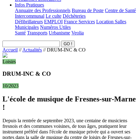
Infos Pratiques
Annuaire des Professionnels
Bureau de Poste
Centre de Santé
Intercommunal
Le culte
Déchèteries
Défibrillateurs
EMPLOI
France Services
Location Salles
Municipales
Numéros Utiles
Santé
Transports
Urbanisme
Veolia
Accueil
//
Actualités
//
DRUM-INC & CO
Loisirs
DRUM-INC & CO
10/2023
L'école de musique de Fresnes-sur-Marne
!
Depuis la rentrée de septembre 2023, une centaine de musiciens
fresnois et des communes voisines, de tous âges, pratiquent leur
instrument préféré dans l'école de musique privée qui a ouvert ses
portes dans la salle de musique du centre de loisirs de Fresnes-sur-