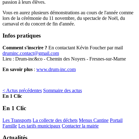
passion à leurs élèves.
Vous en aurez plusieurs démonstrations au cours de l'année comme
lors de la cérémonie du 11 novembre, du spectacle de Noël, du
carnaval et du concert de fin d'année.
Infos pratiques
Comment s'inscrire ?
En contactant Kévin Foucher par mail
druminc.contact@gmail.com
Lieu : Drum-inc&co - Chemin des Noyers - Fresnes-sur-Marne
En savoir plus
:
www.drum-inc.com
< Actus précédentes
Sommaire des actus
En 1 Clic
En 1 Clic
Les Transports
La collecte des déchets
Menus Cantine
Portail
Famille
Les tarifs municipaux
Contacter la mairie
Actualités