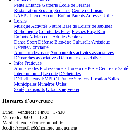
Petite Enfance
Garderie
École de Fresnes
Restauration Scolaire
Scolarité
Centre de Loisirs
LAEP - Lieu d'Accueil Enfant Parents
Adresses Utiles
Loisirs
Musique
Activités Nature
Base de Loisirs de Jablines
Bibliothèque
Comité des Fêtes
Fresnes Easy Run
Enfants
Adolescents
Adultes
Seniors
Danse
Sport
Défense
Bien-être
Culturelle/Artistique
Détente/Convialité
Annuaire des assos
Annuaire des activités associatives
Démarches associatives
Démarches associatives
Infos Pratiques
Annuaire des Professionnels
Bureau de Poste
Centre de Santé
Intercommunal
Le culte
Déchèteries
Défibrillateurs
EMPLOI
France Services
Location Salles
Municipales
Numéros Utiles
Santé
Transports
Urbanisme
Veolia
Horaires d'ouverture
Lundi - Vendredi : 14h00 - 17h30
Mercredi : 9h00 - 11h30
Mardi et Jeudi : fermée au public
Jeudi : Accueil téléphonique uniquement