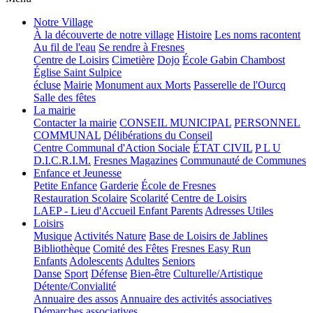
Notre Village
À la découverte de notre village
Histoire
Les noms racontent
Au fil de l'eau
Se rendre à Fresnes
Centre de Loisirs
Cimetière
Dojo
École Gabin Chambost
Église Saint Sulpice
écluse
Mairie
Monument aux Morts
Passerelle de l'Ourcq
Salle des fêtes
La mairie
Contacter la mairie
CONSEIL MUNICIPAL
PERSONNEL
COMMUNAL
Délibérations du Conseil
Centre Communal d'Action Sociale
ÉTAT CIVIL
P L U
D.I.C.R.I.M.
Fresnes Magazines
Communauté de Communes
Enfance et Jeunesse
Petite Enfance
Garderie
École de Fresnes
Restauration Scolaire
Scolarité
Centre de Loisirs
LAEP - Lieu d'Accueil Enfant Parents
Adresses Utiles
Loisirs
Musique
Activités Nature
Base de Loisirs de Jablines
Bibliothèque
Comité des Fêtes
Fresnes Easy Run
Enfants
Adolescents
Adultes
Seniors
Danse
Sport
Défense
Bien-être
Culturelle/Artistique
Détente/Convialité
Annuaire des assos
Annuaire des activités associatives
Démarches associatives