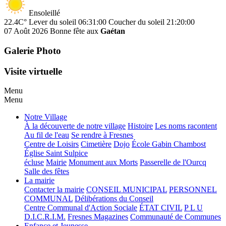
Ensoleillé
22.4C°
Lever du soleil 06:31:00
Coucher du soleil 21:20:00
07 Août 2026
Bonne fête aux
Gaétan
Galerie Photo
Visite virtuelle
Menu
Menu
Notre Village
À la découverte de notre village
Histoire
Les noms racontent
Au fil de l'eau
Se rendre à Fresnes
Centre de Loisirs
Cimetière
Dojo
École Gabin Chambost
Église Saint Sulpice
écluse
Mairie
Monument aux Morts
Passerelle de l'Ourcq
Salle des fêtes
La mairie
Contacter la mairie
CONSEIL MUNICIPAL
PERSONNEL
COMMUNAL
Délibérations du Conseil
Centre Communal d'Action Sociale
ÉTAT CIVIL
P L U
D.I.C.R.I.M.
Fresnes Magazines
Communauté de Communes
Enfance et Jeunesse