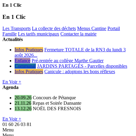
En 1 Clic
En 1 Clic
Les Transports
La collecte des déchets
Menus Cantine
Portail
Famille
Les tarifs municipaux
Contacter la mairie
Actualités
Infos Pratiques
Fermeture TOTALE de la RN3 du lundi 3
août 2026...
Enfance
Pré-rentrée au collège Marthe Gautier
Communal
JARDINS PARTAGÉS - Parcelles disponibles
Infos Pratiques
Canicule : adoptons les bons réflexes
En Voir +
Agenda
20.09.26
Concours de Pétanque
21.11.26
Repas et Soirée Dansante
13.12.26
NOËL DES FRESNOIS
En Voir +
01 60 26 03 81
Menu
Menu