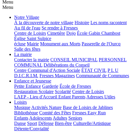
Menu
Menu
Notre Village
À la découverte de notre village
Histoire
Les noms racontent
Au fil de l'eau
Se rendre à Fresnes
Centre de Loisirs
Cimetière
Dojo
École Gabin Chambost
Église Saint Sulpice
écluse
Mairie
Monument aux Morts
Passerelle de l'Ourcq
Salle des fêtes
La mairie
Contacter la mairie
CONSEIL MUNICIPAL
PERSONNEL
COMMUNAL
Délibérations du Conseil
Centre Communal d'Action Sociale
ÉTAT CIVIL
P L U
D.I.C.R.I.M.
Fresnes Magazines
Communauté de Communes
Enfance et Jeunesse
Petite Enfance
Garderie
École de Fresnes
Restauration Scolaire
Scolarité
Centre de Loisirs
LAEP - Lieu d'Accueil Enfant Parents
Adresses Utiles
Loisirs
Musique
Activités Nature
Base de Loisirs de Jablines
Bibliothèque
Comité des Fêtes
Fresnes Easy Run
Enfants
Adolescents
Adultes
Seniors
Danse
Sport
Défense
Bien-être
Culturelle/Artistique
Détente/Convialité