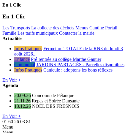
En 1 Clic
En 1 Clic
Les Transports
La collecte des déchets
Menus Cantine
Portail
Famille
Les tarifs municipaux
Contacter la mairie
Actualités
Infos Pratiques
Fermeture TOTALE de la RN3 du lundi 3
août 2026...
Enfance
Pré-rentrée au collège Marthe Gautier
Communal
JARDINS PARTAGÉS - Parcelles disponibles
Infos Pratiques
Canicule : adoptons les bons réflexes
En Voir +
Agenda
20.09.26
Concours de Pétanque
21.11.26
Repas et Soirée Dansante
13.12.26
NOËL DES FRESNOIS
En Voir +
01 60 26 03 81
Menu
Menu