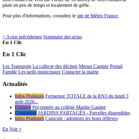
pluie en peu de temps et localement de grêle.
Pour plus d'informations, consultez le
site de Météo France
.
< Actus précédentes
Sommaire des actus
En 1 Clic
En 1 Clic
Les Transports
La collecte des déchets
Menus Cantine
Portail
Famille
Les tarifs municipaux
Contacter la mairie
Actualités
Infos Pratiques
Fermeture TOTALE de la RN3 du lundi 3
août 2026...
Enfance
Pré-rentrée au collège Marthe Gautier
Communal
JARDINS PARTAGÉS - Parcelles disponibles
Infos Pratiques
Canicule : adoptons les bons réflexes
En Voir +