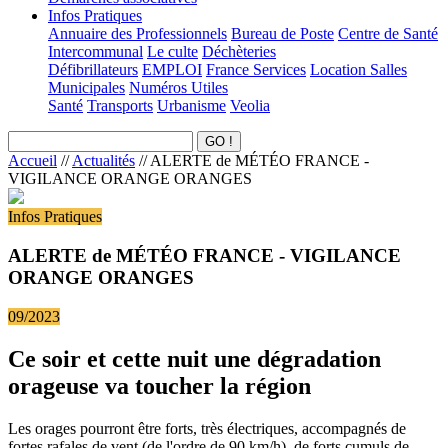
Infos Pratiques
Annuaire des Professionnels
Bureau de Poste
Centre de Santé
Intercommunal
Le culte
Déchèteries
Défibrillateurs
EMPLOI
France Services
Location Salles
Municipales
Numéros Utiles
Santé
Transports
Urbanisme
Veolia
Accueil
//
Actualités
//
ALERTE de MÉTÉO FRANCE -
VIGILANCE ORANGE ORANGES
Infos Pratiques
ALERTE de MÉTÉO FRANCE - VIGILANCE
ORANGE ORANGES
09/2023
Ce soir et cette nuit une dégradation
orageuse va toucher la région
Les orages pourront être forts, très électriques, accompagnés de
fortes rafales de vent (de l'ordre de 90 km/h), de forts cumuls de