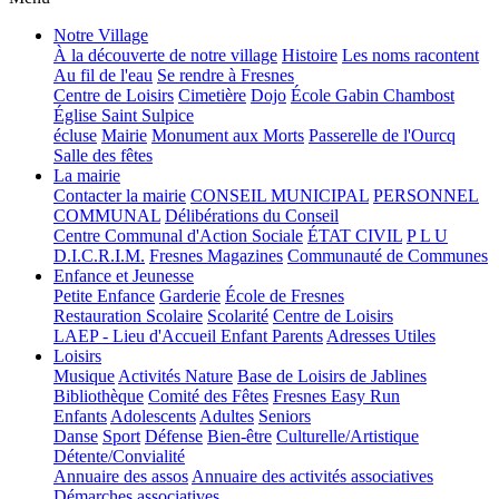
Notre Village
À la découverte de notre village
Histoire
Les noms racontent
Au fil de l'eau
Se rendre à Fresnes
Centre de Loisirs
Cimetière
Dojo
École Gabin Chambost
Église Saint Sulpice
écluse
Mairie
Monument aux Morts
Passerelle de l'Ourcq
Salle des fêtes
La mairie
Contacter la mairie
CONSEIL MUNICIPAL
PERSONNEL
COMMUNAL
Délibérations du Conseil
Centre Communal d'Action Sociale
ÉTAT CIVIL
P L U
D.I.C.R.I.M.
Fresnes Magazines
Communauté de Communes
Enfance et Jeunesse
Petite Enfance
Garderie
École de Fresnes
Restauration Scolaire
Scolarité
Centre de Loisirs
LAEP - Lieu d'Accueil Enfant Parents
Adresses Utiles
Loisirs
Musique
Activités Nature
Base de Loisirs de Jablines
Bibliothèque
Comité des Fêtes
Fresnes Easy Run
Enfants
Adolescents
Adultes
Seniors
Danse
Sport
Défense
Bien-être
Culturelle/Artistique
Détente/Convialité
Annuaire des assos
Annuaire des activités associatives
Démarches associatives