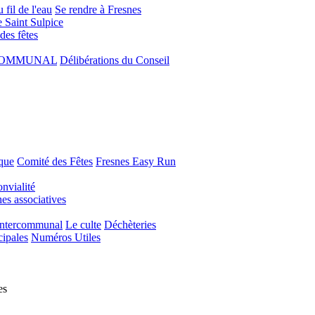
 fil de l'eau
Se rendre à Fresnes
e Saint Sulpice
 des fêtes
COMMUNAL
Délibérations du Conseil
que
Comité des Fêtes
Fresnes Easy Run
nvialité
s associatives
Intercommunal
Le culte
Déchèteries
cipales
Numéros Utiles
es