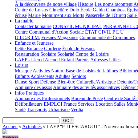
À la découverte de notre village
Histoire
Les noms racontent
Au
Centre de Loisirs
Cimetière
Dojo
École Gabin Chambost
Églis
écluse
Mairie
Monument aux Morts
Passerelle de l'Ourcq
Salle
La mairie
Contacter la mairie
CONSEIL MUNICIPAL
PERSONNEL 
Centre Communal d'Action Sociale
ÉTAT CIVIL
P L U
D.I.C.R.I.M.
Fresnes Magazines
Communauté de Communes
Enfance et Jeunesse
Petite Enfance
Garderie
École de Fresnes
Restauration Scolaire
Scolarité
Centre de Loisirs
LAEP - Lieu d'Accueil Enfant Parents
Adresses Utiles
Loisirs
Musique
Activités Nature
Base de Loisirs de Jablines
Bibliothè
Enfants
Adolescents
Adultes
Seniors
Danse
Sport
Défense
Bien-être
Culturelle/Artistique
Détente/Co
Annuaire des assos
Annuaire des activités associatives
Démarche
Infos Pratiques
Annuaire des Professionnels
Bureau de Poste
Centre de Santé 
Défibrillateurs
EMPLOI
France Services
Location Salles Muni
Santé
Transports
Urbanisme
Veolia
Accueil
//
Actualités
//
LAEP ''P'TI ESCARGOT'' - Nouveaux horair