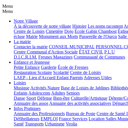
Menu
Menu
Notre Village
À la découverte de notre village
Histoire
Les noms racontent
Au
Centre de Loisirs
Cimetière
Dojo
École Gabin Chambost
Églis
écluse
Mairie
Monument aux Morts
Passerelle de l'Ourcq
Salle
La mairie
Contacter la mairie
CONSEIL MUNICIPAL
PERSONNEL 
Centre Communal d'Action Sociale
ÉTAT CIVIL
P L U
D.I.C.R.I.M.
Fresnes Magazines
Communauté de Communes
Enfance et Jeunesse
Petite Enfance
Garderie
École de Fresnes
Restauration Scolaire
Scolarité
Centre de Loisirs
LAEP - Lieu d'Accueil Enfant Parents
Adresses Utiles
Loisirs
Musique
Activités Nature
Base de Loisirs de Jablines
Bibliothè
Enfants
Adolescents
Adultes
Seniors
Danse
Sport
Défense
Bien-être
Culturelle/Artistique
Détente/Co
Annuaire des assos
Annuaire des activités associatives
Démarche
Infos Pratiques
Annuaire des Professionnels
Bureau de Poste
Centre de Santé 
Défibrillateurs
EMPLOI
France Services
Location Salles Muni
Santé
Transports
Urbanisme
Veolia