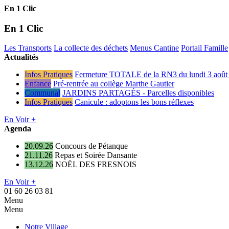
En 1 Clic
En 1 Clic
Les Transports
La collecte des déchets
Menus Cantine
Portail Famille
Actualités
Infos Pratiques
Fermeture TOTALE de la RN3 du lundi 3 août 
Enfance
Pré-rentrée au collège Marthe Gautier
Communal
JARDINS PARTAGÉS - Parcelles disponibles
Infos Pratiques
Canicule : adoptons les bons réflexes
En Voir +
Agenda
20.09.26
Concours de Pétanque
21.11.26
Repas et Soirée Dansante
13.12.26
NOËL DES FRESNOIS
En Voir +
01 60 26 03 81
Menu
Menu
Notre Village