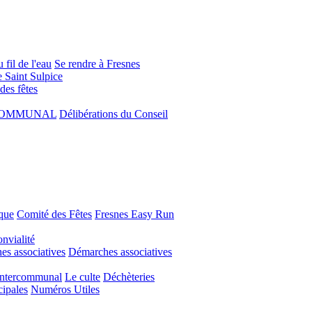
 fil de l'eau
Se rendre à Fresnes
e Saint Sulpice
 des fêtes
COMMUNAL
Délibérations du Conseil
que
Comité des Fêtes
Fresnes Easy Run
nvialité
s associatives
Démarches associatives
Intercommunal
Le culte
Déchèteries
cipales
Numéros Utiles