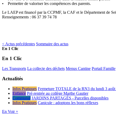
• Permettre de valoriser les compétences des parents.
Le LAEP est financé par la CCPMF, la CAF et le Département de Seine-
Renseignements : 06 37 39 74 78
< Actus précédentes
Sommaire des actus
En 1 Clic
En 1 Clic
Les Transports
La collecte des déchets
Menus Cantine
Portail Famille
Actualités
Infos Pratiques
Fermeture TOTALE de la RN3 du lundi 3 août 
Enfance
Pré-rentrée au collège Marthe Gautier
Communal
JARDINS PARTAGÉS - Parcelles disponibles
Infos Pratiques
Canicule : adoptons les bons réflexes
En Voir +