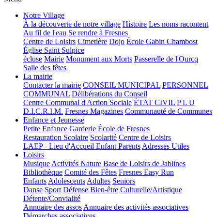
Notre Village
À la découverte de notre village
Histoire
Les noms racontent
Au fil de l'eau
Se rendre à Fresnes
Centre de Loisirs
Cimetière
Dojo
École Gabin Chambost
Église Saint Sulpice
écluse
Mairie
Monument aux Morts
Passerelle de l'Ourcq
Salle des fêtes
La mairie
Contacter la mairie
CONSEIL MUNICIPAL
PERSONNEL
COMMUNAL
Délibérations du Conseil
Centre Communal d'Action Sociale
ÉTAT CIVIL
P L U
D.I.C.R.I.M.
Fresnes Magazines
Communauté de Communes
Enfance et Jeunesse
Petite Enfance
Garderie
École de Fresnes
Restauration Scolaire
Scolarité
Centre de Loisirs
LAEP - Lieu d'Accueil Enfant Parents
Adresses Utiles
Loisirs
Musique
Activités Nature
Base de Loisirs de Jablines
Bibliothèque
Comité des Fêtes
Fresnes Easy Run
Enfants
Adolescents
Adultes
Seniors
Danse
Sport
Défense
Bien-être
Culturelle/Artistique
Détente/Convialité
Annuaire des assos
Annuaire des activités associatives
Démarches associatives