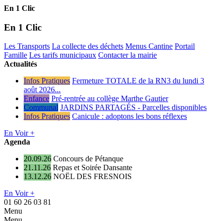
En 1 Clic
En 1 Clic
Les Transports
La collecte des déchets
Menus Cantine
Portail
Famille
Les tarifs municipaux
Contacter la mairie
Actualités
Infos Pratiques
Fermeture TOTALE de la RN3 du lundi 3
août 2026...
Enfance
Pré-rentrée au collège Marthe Gautier
Communal
JARDINS PARTAGÉS - Parcelles disponibles
Infos Pratiques
Canicule : adoptons les bons réflexes
En Voir +
Agenda
20.09.26
Concours de Pétanque
21.11.26
Repas et Soirée Dansante
13.12.26
NOËL DES FRESNOIS
En Voir +
01 60 26 03 81
Menu
Menu