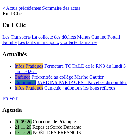
< Actus précédentes
Sommaire des actus
En 1 Clic
En 1 Clic
Les Transports
La collecte des déchets
Menus Cantine
Portail
Famille
Les tarifs municipaux
Contacter la mairie
Actualités
Infos Pratiques
Fermeture TOTALE de la RN3 du lundi 3
août 2026...
Enfance
Pré-rentrée au collège Marthe Gautier
Communal
JARDINS PARTAGÉS - Parcelles disponibles
Infos Pratiques
Canicule : adoptons les bons réflexes
En Voir +
Agenda
20.09.26
Concours de Pétanque
21.11.26
Repas et Soirée Dansante
13.12.26
NOËL DES FRESNOIS