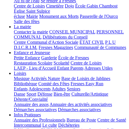
Au fil de l'eau
Se rendre à Fresnes
Centre de Loisirs
Cimetière
Dojo
École Gabin Chambost
Église Saint Sulpice
écluse
Mairie
Monument aux Morts
Passerelle de l'Ourcq
Salle des fêtes
La mairie
Contacter la mairie
CONSEIL MUNICIPAL
PERSONNEL
COMMUNAL
Délibérations du Conseil
Centre Communal d'Action Sociale
ÉTAT CIVIL
P L U
D.I.C.R.I.M.
Fresnes Magazines
Communauté de Communes
Enfance et Jeunesse
Petite Enfance
Garderie
École de Fresnes
Restauration Scolaire
Scolarité
Centre de Loisirs
LAEP - Lieu d'Accueil Enfant Parents
Adresses Utiles
Loisirs
Musique
Activités Nature
Base de Loisirs de Jablines
Bibliothèque
Comité des Fêtes
Fresnes Easy Run
Enfants
Adolescents
Adultes
Seniors
Danse
Sport
Défense
Bien-être
Culturelle/Artistique
Détente/Convialité
Annuaire des assos
Annuaire des activités associatives
Démarches associatives
Démarches associatives
Infos Pratiques
Annuaire des Professionnels
Bureau de Poste
Centre de Santé
Intercommunal
Le culte
Déchèteries