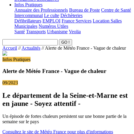
Infos Pratiques
Annuaire des Professionnels
Bureau de Poste
Centre de Santé
Intercommunal
Le culte
Déchèteries
Défibrillateurs
EMPLOI
France Services
Location Salles
Municipales
Numéros Utiles
Santé
Transports
Urbanisme
Veolia
Accueil
//
Actualités
//
Alerte de Météo France - Vague de chaleur
Infos Pratiques
Alerte de Météo France - Vague de chaleur
09/2023
Le département de la Seine-et-Marne est
en jaune - Soyez attentif -
Un épisode de fortes chaleurs persistent sur une bonne partie de la
semaine sur le pays
Consultez le site de Météo France pour plus d'informations