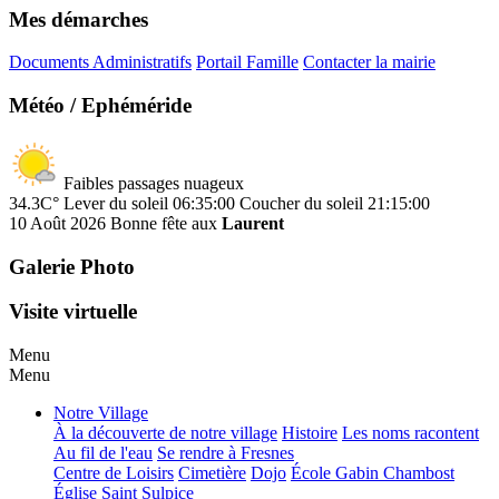
Mes démarches
Documents Administratifs
Portail Famille
Contacter la mairie
Météo / Ephéméride
Faibles passages nuageux
34.3C°
Lever du soleil 06:35:00
Coucher du soleil 21:15:00
10 Août 2026
Bonne fête aux
Laurent
Galerie Photo
Visite virtuelle
Menu
Menu
Notre Village
À la découverte de notre village
Histoire
Les noms racontent
Au fil de l'eau
Se rendre à Fresnes
Centre de Loisirs
Cimetière
Dojo
École Gabin Chambost
Église Saint Sulpice