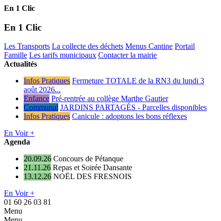
En 1 Clic
En 1 Clic
Les Transports
La collecte des déchets
Menus Cantine
Portail
Famille
Les tarifs municipaux
Contacter la mairie
Actualités
Infos Pratiques
Fermeture TOTALE de la RN3 du lundi 3
août 2026...
Enfance
Pré-rentrée au collège Marthe Gautier
Communal
JARDINS PARTAGÉS - Parcelles disponibles
Infos Pratiques
Canicule : adoptons les bons réflexes
En Voir +
Agenda
20.09.26
Concours de Pétanque
21.11.26
Repas et Soirée Dansante
13.12.26
NOËL DES FRESNOIS
En Voir +
01 60 26 03 81
Menu
Menu