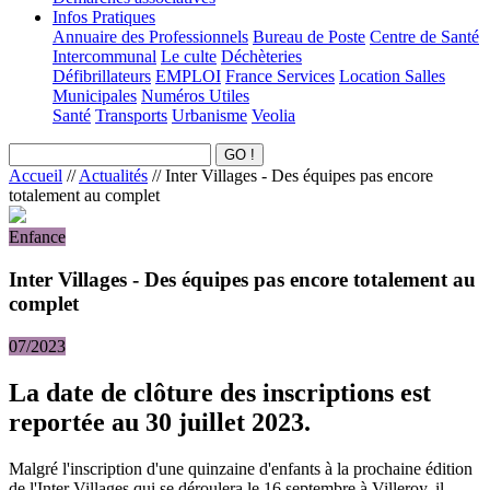
Infos Pratiques
Annuaire des Professionnels
Bureau de Poste
Centre de Santé
Intercommunal
Le culte
Déchèteries
Défibrillateurs
EMPLOI
France Services
Location Salles
Municipales
Numéros Utiles
Santé
Transports
Urbanisme
Veolia
Accueil
//
Actualités
//
Inter Villages - Des équipes pas encore
totalement au complet
Enfance
Inter Villages - Des équipes pas encore totalement au
complet
07/2023
La date de clôture des inscriptions est
reportée au 30 juillet 2023.
Malgré l'inscription d'une quinzaine d'enfants à la prochaine édition
de l'Inter Villages qui se déroulera le 16 septembre à Villeroy, il