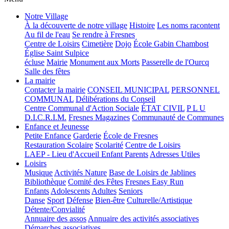
Notre Village
À la découverte de notre village
Histoire
Les noms racontent
Au fil de l'eau
Se rendre à Fresnes
Centre de Loisirs
Cimetière
Dojo
École Gabin Chambost
Église Saint Sulpice
écluse
Mairie
Monument aux Morts
Passerelle de l'Ourcq
Salle des fêtes
La mairie
Contacter la mairie
CONSEIL MUNICIPAL
PERSONNEL
COMMUNAL
Délibérations du Conseil
Centre Communal d'Action Sociale
ÉTAT CIVIL
P L U
D.I.C.R.I.M.
Fresnes Magazines
Communauté de Communes
Enfance et Jeunesse
Petite Enfance
Garderie
École de Fresnes
Restauration Scolaire
Scolarité
Centre de Loisirs
LAEP - Lieu d'Accueil Enfant Parents
Adresses Utiles
Loisirs
Musique
Activités Nature
Base de Loisirs de Jablines
Bibliothèque
Comité des Fêtes
Fresnes Easy Run
Enfants
Adolescents
Adultes
Seniors
Danse
Sport
Défense
Bien-être
Culturelle/Artistique
Détente/Convialité
Annuaire des assos
Annuaire des activités associatives
Démarches associatives