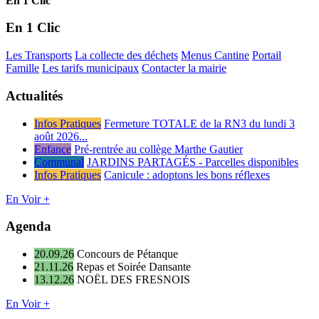
En 1 Clic
En 1 Clic
Les Transports
La collecte des déchets
Menus Cantine
Portail
Famille
Les tarifs municipaux
Contacter la mairie
Actualités
Infos Pratiques
Fermeture TOTALE de la RN3 du lundi 3
août 2026...
Enfance
Pré-rentrée au collège Marthe Gautier
Communal
JARDINS PARTAGÉS - Parcelles disponibles
Infos Pratiques
Canicule : adoptons les bons réflexes
En Voir +
Agenda
20.09.26
Concours de Pétanque
21.11.26
Repas et Soirée Dansante
13.12.26
NOËL DES FRESNOIS
En Voir +