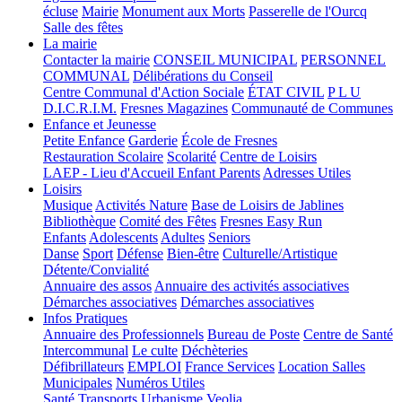
écluse
Mairie
Monument aux Morts
Passerelle de l'Ourcq
Salle des fêtes
La mairie
Contacter la mairie
CONSEIL MUNICIPAL
PERSONNEL
COMMUNAL
Délibérations du Conseil
Centre Communal d'Action Sociale
ÉTAT CIVIL
P L U
D.I.C.R.I.M.
Fresnes Magazines
Communauté de Communes
Enfance et Jeunesse
Petite Enfance
Garderie
École de Fresnes
Restauration Scolaire
Scolarité
Centre de Loisirs
LAEP - Lieu d'Accueil Enfant Parents
Adresses Utiles
Loisirs
Musique
Activités Nature
Base de Loisirs de Jablines
Bibliothèque
Comité des Fêtes
Fresnes Easy Run
Enfants
Adolescents
Adultes
Seniors
Danse
Sport
Défense
Bien-être
Culturelle/Artistique
Détente/Convialité
Annuaire des assos
Annuaire des activités associatives
Démarches associatives
Démarches associatives
Infos Pratiques
Annuaire des Professionnels
Bureau de Poste
Centre de Santé
Intercommunal
Le culte
Déchèteries
Défibrillateurs
EMPLOI
France Services
Location Salles
Municipales
Numéros Utiles
Santé
Transports
Urbanisme
Veolia