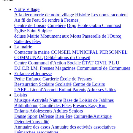
Notre Village
À la découverte de notre village
Histoire
Les noms racontent
Au fil de l'eau
Se rendre à Fresnes
Centre de Loisirs
Cimetière
Dojo
École Gabin Chambost
Église Saint Sulpice
écluse
Mairie
Monument aux Morts
Passerelle de l'Ourcq
Salle des fêtes
La mairie
Contacter la mairie
CONSEIL MUNICIPAL
PERSONNEL
COMMUNAL
Délibérations du Conseil
Centre Communal d'Action Sociale
ÉTAT CIVIL
P L U
D.I.C.R.I.M.
Fresnes Magazines
Communauté de Communes
Enfance et Jeunesse
Petite Enfance
Garderie
École de Fresnes
Restauration Scolaire
Scolarité
Centre de Loisirs
LAEP - Lieu d'Accueil Enfant Parents
Adresses Utiles
Loisirs
Musique
Activités Nature
Base de Loisirs de Jablines
Bibliothèque
Comité des Fêtes
Fresnes Easy Run
Enfants
Adolescents
Adultes
Seniors
Danse
Sport
Défense
Bien-être
Culturelle/Artistique
Détente/Convialité
Annuaire des assos
Annuaire des activités associatives
Démarches associatives