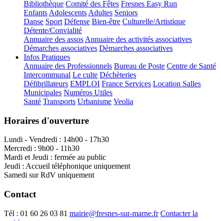
Bibliothèque
Comité des Fêtes
Fresnes Easy Run
Enfants
Adolescents
Adultes
Seniors
Danse
Sport
Défense
Bien-être
Culturelle/Artistique
Détente/Convialité
Annuaire des assos
Annuaire des activités associatives
Démarches associatives
Démarches associatives
Infos Pratiques
Annuaire des Professionnels
Bureau de Poste
Centre de Santé
Intercommunal
Le culte
Déchèteries
Défibrillateurs
EMPLOI
France Services
Location Salles
Municipales
Numéros Utiles
Santé
Transports
Urbanisme
Veolia
Horaires d'ouverture
Lundi - Vendredi : 14h00 - 17h30
Mercredi : 9h00 - 11h30
Mardi et Jeudi : fermée au public
Jeudi : Accueil téléphonique uniquement
Samedi sur RdV uniquement
Contact
Tél :
01 60 26 03 81
mairie@fresnes-sur-marne.fr
Contacter la