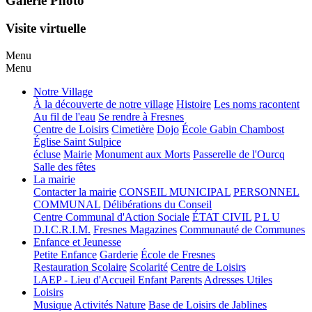
Galerie Photo
Visite virtuelle
Menu
Menu
Notre Village
À la découverte de notre village
Histoire
Les noms racontent
Au fil de l'eau
Se rendre à Fresnes
Centre de Loisirs
Cimetière
Dojo
École Gabin Chambost
Église Saint Sulpice
écluse
Mairie
Monument aux Morts
Passerelle de l'Ourcq
Salle des fêtes
La mairie
Contacter la mairie
CONSEIL MUNICIPAL
PERSONNEL
COMMUNAL
Délibérations du Conseil
Centre Communal d'Action Sociale
ÉTAT CIVIL
P L U
D.I.C.R.I.M.
Fresnes Magazines
Communauté de Communes
Enfance et Jeunesse
Petite Enfance
Garderie
École de Fresnes
Restauration Scolaire
Scolarité
Centre de Loisirs
LAEP - Lieu d'Accueil Enfant Parents
Adresses Utiles
Loisirs
Musique
Activités Nature
Base de Loisirs de Jablines