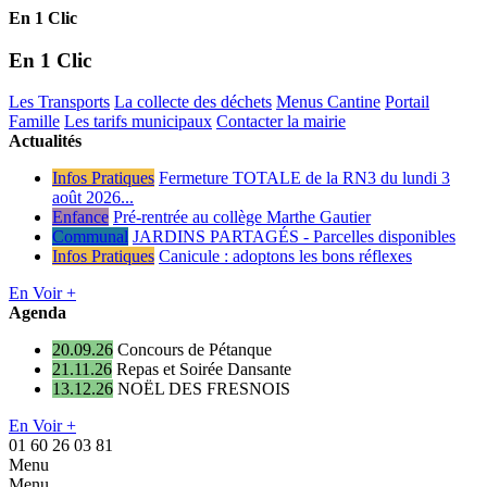
En 1 Clic
En 1 Clic
Les Transports
La collecte des déchets
Menus Cantine
Portail
Famille
Les tarifs municipaux
Contacter la mairie
Actualités
Infos Pratiques
Fermeture TOTALE de la RN3 du lundi 3
août 2026...
Enfance
Pré-rentrée au collège Marthe Gautier
Communal
JARDINS PARTAGÉS - Parcelles disponibles
Infos Pratiques
Canicule : adoptons les bons réflexes
En Voir +
Agenda
20.09.26
Concours de Pétanque
21.11.26
Repas et Soirée Dansante
13.12.26
NOËL DES FRESNOIS
En Voir +
01 60 26 03 81
Menu
Menu