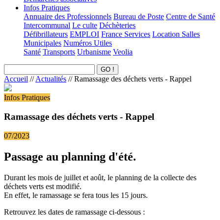
Infos Pratiques
Annuaire des Professionnels
Bureau de Poste
Centre de Santé
Intercommunal
Le culte
Déchèteries
Défibrillateurs
EMPLOI
France Services
Location Salles
Municipales
Numéros Utiles
Santé
Transports
Urbanisme
Veolia
Accueil
//
Actualités
//
Ramassage des déchets verts - Rappel
Infos Pratiques
Ramassage des déchets verts - Rappel
07/2023
Passage au planning d'été.
Durant les mois de juillet et août, le planning de la collecte des
déchets verts est modifié.
En effet, le ramassage se fera tous les 15 jours.
Retrouvez les dates de ramassage ci-dessous :