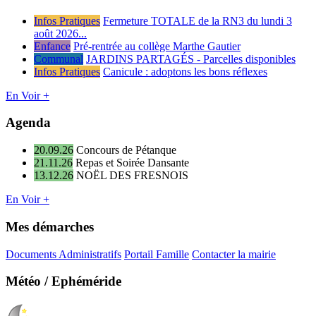
Infos Pratiques
Fermeture TOTALE de la RN3 du lundi 3
août 2026...
Enfance
Pré-rentrée au collège Marthe Gautier
Communal
JARDINS PARTAGÉS - Parcelles disponibles
Infos Pratiques
Canicule : adoptons les bons réflexes
En Voir +
Agenda
20.09.26
Concours de Pétanque
21.11.26
Repas et Soirée Dansante
13.12.26
NOËL DES FRESNOIS
En Voir +
Mes démarches
Documents Administratifs
Portail Famille
Contacter la mairie
Météo / Ephéméride