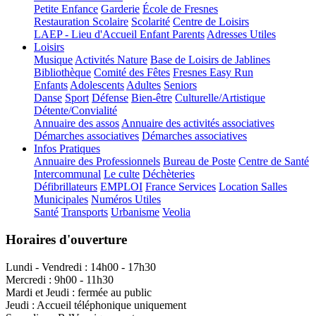
Petite Enfance
Garderie
École de Fresnes
Restauration Scolaire
Scolarité
Centre de Loisirs
LAEP - Lieu d'Accueil Enfant Parents
Adresses Utiles
Loisirs
Musique
Activités Nature
Base de Loisirs de Jablines
Bibliothèque
Comité des Fêtes
Fresnes Easy Run
Enfants
Adolescents
Adultes
Seniors
Danse
Sport
Défense
Bien-être
Culturelle/Artistique
Détente/Convialité
Annuaire des assos
Annuaire des activités associatives
Démarches associatives
Démarches associatives
Infos Pratiques
Annuaire des Professionnels
Bureau de Poste
Centre de Santé
Intercommunal
Le culte
Déchèteries
Défibrillateurs
EMPLOI
France Services
Location Salles
Municipales
Numéros Utiles
Santé
Transports
Urbanisme
Veolia
Horaires d'ouverture
Lundi - Vendredi : 14h00 - 17h30
Mercredi : 9h00 - 11h30
Mardi et Jeudi : fermée au public
Jeudi : Accueil téléphonique uniquement