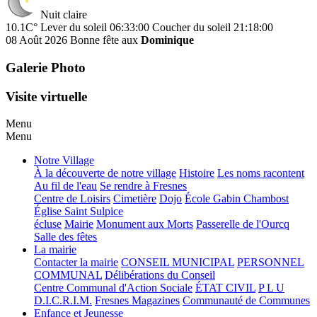
Nuit claire
10.1C°
Lever du soleil 06:33:00
Coucher du soleil 21:18:00
08 Août 2026
Bonne fête aux
Dominique
Galerie Photo
Visite virtuelle
Menu
Menu
Notre Village
À la découverte de notre village
Histoire
Les noms racontent
Au fil de l'eau
Se rendre à Fresnes
Centre de Loisirs
Cimetière
Dojo
École Gabin Chambost
Église Saint Sulpice
écluse
Mairie
Monument aux Morts
Passerelle de l'Ourcq
Salle des fêtes
La mairie
Contacter la mairie
CONSEIL MUNICIPAL
PERSONNEL
COMMUNAL
Délibérations du Conseil
Centre Communal d'Action Sociale
ÉTAT CIVIL
P L U
D.I.C.R.I.M.
Fresnes Magazines
Communauté de Communes
Enfance et Jeunesse