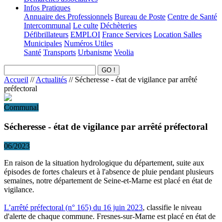
Infos Pratiques
Annuaire des Professionnels
Bureau de Poste
Centre de Santé
Intercommunal
Le culte
Déchèteries
Défibrillateurs
EMPLOI
France Services
Location Salles
Municipales
Numéros Utiles
Santé
Transports
Urbanisme
Veolia
Accueil
//
Actualités
//
Sécheresse - état de vigilance par arrêté
préfectoral
Communal
Sécheresse - état de vigilance par arrêté préfectoral
06/2023
En raison de la situation hydrologique du département, suite aux
épisodes de fortes chaleurs et à l'absence de pluie pendant plusieurs
semaines, notre département de Seine-et-Marne est placé en état de
vigilance.
L’arrêté préfectoral (n° 165) du 16 juin 2023
, classifie le niveau
d'alerte de chaque commune. Fresnes-sur-Marne est placé en état de