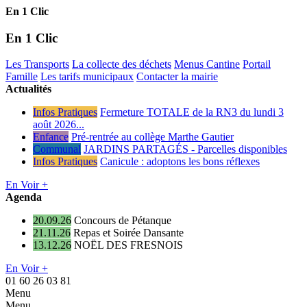
En 1 Clic
En 1 Clic
Les Transports
La collecte des déchets
Menus Cantine
Portail
Famille
Les tarifs municipaux
Contacter la mairie
Actualités
Infos Pratiques
Fermeture TOTALE de la RN3 du lundi 3
août 2026...
Enfance
Pré-rentrée au collège Marthe Gautier
Communal
JARDINS PARTAGÉS - Parcelles disponibles
Infos Pratiques
Canicule : adoptons les bons réflexes
En Voir +
Agenda
20.09.26
Concours de Pétanque
21.11.26
Repas et Soirée Dansante
13.12.26
NOËL DES FRESNOIS
En Voir +
01 60 26 03 81
Menu
Menu