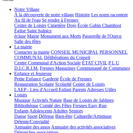
Notre Village
À la découverte de notre village
Histoire
Les noms racontent
Au fil de l'eau
Se rendre à Fresnes
Centre de Loisirs
Cimetière
Dojo
École Gabin Chambost
Église Saint Sulpice
écluse
Mairie
Monument aux Morts
Passerelle de l'Ourcq
Salle des fêtes
La mairie
Contacter la mairie
CONSEIL MUNICIPAL
PERSONNEL
COMMUNAL
Délibérations du Conseil
Centre Communal d'Action Sociale
ÉTAT CIVIL
P L U
D.I.C.R.I.M.
Fresnes Magazines
Communauté de Communes
Enfance et Jeunesse
Petite Enfance
Garderie
École de Fresnes
Restauration Scolaire
Scolarité
Centre de Loisirs
LAEP - Lieu d'Accueil Enfant Parents
Adresses Utiles
Loisirs
Musique
Activités Nature
Base de Loisirs de Jablines
Bibliothèque
Comité des Fêtes
Fresnes Easy Run
Enfants
Adolescents
Adultes
Seniors
Danse
Sport
Défense
Bien-être
Culturelle/Artistique
Détente/Convialité
Annuaire des assos
Annuaire des activités associatives
Démarches associatives