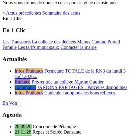
Nous vous prions de nous excuser pour la gêne occasionnée.
< Actus précédentes
Sommaire des actus
En 1 Clic
En 1 Clic
Les Transports
La collecte des déchets
Menus Cantine
Portail
Famille
Les tarifs municipaux
Contacter la mairie
Actualités
Infos Pratiques
Fermeture TOTALE de la RN3 du lundi 3
août 2026...
Enfance
Pré-rentrée au collège Marthe Gautier
Communal
JARDINS PARTAGÉS - Parcelles disponibles
Infos Pratiques
Canicule : adoptons les bons réflexes
En Voir +
Agenda
20.09.26
Concours de Pétanque
21.11.26
Repas et Soirée Dansante