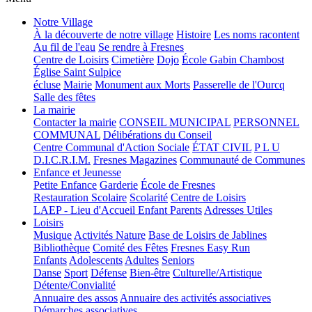
Notre Village
À la découverte de notre village
Histoire
Les noms racontent
Au fil de l'eau
Se rendre à Fresnes
Centre de Loisirs
Cimetière
Dojo
École Gabin Chambost
Église Saint Sulpice
écluse
Mairie
Monument aux Morts
Passerelle de l'Ourcq
Salle des fêtes
La mairie
Contacter la mairie
CONSEIL MUNICIPAL
PERSONNEL
COMMUNAL
Délibérations du Conseil
Centre Communal d'Action Sociale
ÉTAT CIVIL
P L U
D.I.C.R.I.M.
Fresnes Magazines
Communauté de Communes
Enfance et Jeunesse
Petite Enfance
Garderie
École de Fresnes
Restauration Scolaire
Scolarité
Centre de Loisirs
LAEP - Lieu d'Accueil Enfant Parents
Adresses Utiles
Loisirs
Musique
Activités Nature
Base de Loisirs de Jablines
Bibliothèque
Comité des Fêtes
Fresnes Easy Run
Enfants
Adolescents
Adultes
Seniors
Danse
Sport
Défense
Bien-être
Culturelle/Artistique
Détente/Convialité
Annuaire des assos
Annuaire des activités associatives
Démarches associatives