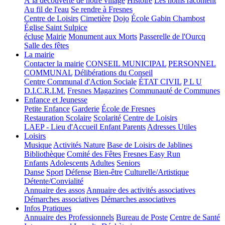
À la découverte de notre village
Histoire
Les noms racontent
Au fil de l'eau
Se rendre à Fresnes
Centre de Loisirs
Cimetière
Dojo
École Gabin Chambost
Église Saint Sulpice
écluse
Mairie
Monument aux Morts
Passerelle de l'Ourcq
Salle des fêtes
La mairie
Contacter la mairie
CONSEIL MUNICIPAL
PERSONNEL
COMMUNAL
Délibérations du Conseil
Centre Communal d'Action Sociale
ÉTAT CIVIL
P L U
D.I.C.R.I.M.
Fresnes Magazines
Communauté de Communes
Enfance et Jeunesse
Petite Enfance
Garderie
École de Fresnes
Restauration Scolaire
Scolarité
Centre de Loisirs
LAEP - Lieu d'Accueil Enfant Parents
Adresses Utiles
Loisirs
Musique
Activités Nature
Base de Loisirs de Jablines
Bibliothèque
Comité des Fêtes
Fresnes Easy Run
Enfants
Adolescents
Adultes
Seniors
Danse
Sport
Défense
Bien-être
Culturelle/Artistique
Détente/Convialité
Annuaire des assos
Annuaire des activités associatives
Démarches associatives
Démarches associatives
Infos Pratiques
Annuaire des Professionnels
Bureau de Poste
Centre de Santé