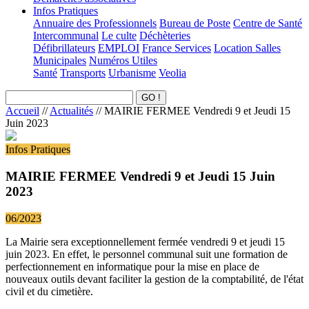
Infos Pratiques
Annuaire des Professionnels
Bureau de Poste
Centre de Santé
Intercommunal
Le culte
Déchèteries
Défibrillateurs
EMPLOI
France Services
Location Salles
Municipales
Numéros Utiles
Santé
Transports
Urbanisme
Veolia
Accueil
//
Actualités
//
MAIRIE FERMEE Vendredi 9 et Jeudi 15
Juin 2023
Infos Pratiques
MAIRIE FERMEE Vendredi 9 et Jeudi 15 Juin
2023
06/2023
La Mairie sera exceptionnellement fermée vendredi 9 et jeudi 15
juin 2023. En effet, le personnel communal suit une formation de
perfectionnement en informatique pour la mise en place de
nouveaux outils devant faciliter la gestion de la comptabilité, de l'état
civil et du cimetière.