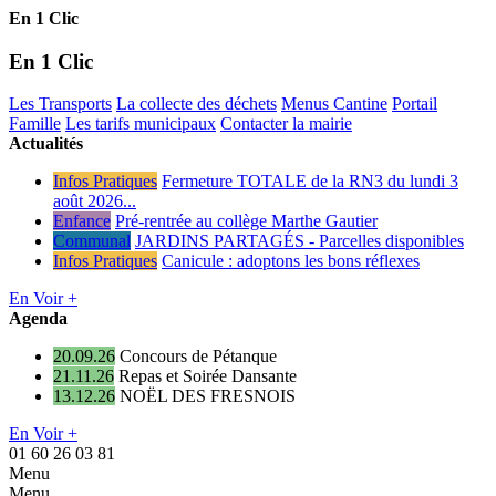
En 1 Clic
En 1 Clic
Les Transports
La collecte des déchets
Menus Cantine
Portail
Famille
Les tarifs municipaux
Contacter la mairie
Actualités
Infos Pratiques
Fermeture TOTALE de la RN3 du lundi 3
août 2026...
Enfance
Pré-rentrée au collège Marthe Gautier
Communal
JARDINS PARTAGÉS - Parcelles disponibles
Infos Pratiques
Canicule : adoptons les bons réflexes
En Voir +
Agenda
20.09.26
Concours de Pétanque
21.11.26
Repas et Soirée Dansante
13.12.26
NOËL DES FRESNOIS
En Voir +
01 60 26 03 81
Menu
Menu