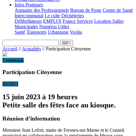
Infos Pratiques
Annuaire des Professionnels
Bureau de Poste
Centre de Santé
Intercommunal
Le culte
Déchèteries
Défibrillateurs
EMPLOI
France Services
Location Salles
Municipales
Numéros Utiles
Santé
Transports
Urbanisme
Veolia
Accueil
//
Actualités
//
Participation Citoyenne
Communal
Participation Citoyenne
05/2023
15 juin 2023 à 19 heures
Petite salle des fêtes face au kiosque.
Réunion d’information
Monsieur Jean Lefort, maire de Fresnes-sur-Marne et le Conseil
municipal en collaboration avec la gendarmerie de Meaux vous