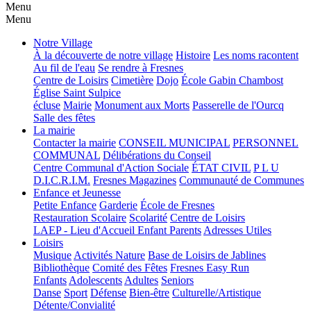
Menu
Menu
Notre Village
À la découverte de notre village
Histoire
Les noms racontent
Au fil de l'eau
Se rendre à Fresnes
Centre de Loisirs
Cimetière
Dojo
École Gabin Chambost
Église Saint Sulpice
écluse
Mairie
Monument aux Morts
Passerelle de l'Ourcq
Salle des fêtes
La mairie
Contacter la mairie
CONSEIL MUNICIPAL
PERSONNEL
COMMUNAL
Délibérations du Conseil
Centre Communal d'Action Sociale
ÉTAT CIVIL
P L U
D.I.C.R.I.M.
Fresnes Magazines
Communauté de Communes
Enfance et Jeunesse
Petite Enfance
Garderie
École de Fresnes
Restauration Scolaire
Scolarité
Centre de Loisirs
LAEP - Lieu d'Accueil Enfant Parents
Adresses Utiles
Loisirs
Musique
Activités Nature
Base de Loisirs de Jablines
Bibliothèque
Comité des Fêtes
Fresnes Easy Run
Enfants
Adolescents
Adultes
Seniors
Danse
Sport
Défense
Bien-être
Culturelle/Artistique
Détente/Convialité