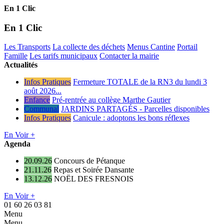
En 1 Clic
En 1 Clic
Les Transports
La collecte des déchets
Menus Cantine
Portail
Famille
Les tarifs municipaux
Contacter la mairie
Actualités
Infos Pratiques
Fermeture TOTALE de la RN3 du lundi 3
août 2026...
Enfance
Pré-rentrée au collège Marthe Gautier
Communal
JARDINS PARTAGÉS - Parcelles disponibles
Infos Pratiques
Canicule : adoptons les bons réflexes
En Voir +
Agenda
20.09.26
Concours de Pétanque
21.11.26
Repas et Soirée Dansante
13.12.26
NOËL DES FRESNOIS
En Voir +
01 60 26 03 81
Menu
Menu