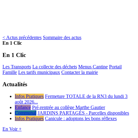
< Actus précédentes
Sommaire des actus
En 1 Clic
En 1 Clic
Les Transports
La collecte des déchets
Menus Cantine
Portail
Famille
Les tarifs municipaux
Contacter la mairie
Actualités
Infos Pratiques
Fermeture TOTALE de la RN3 du lundi 3
août 2026...
Enfance
Pré-rentrée au collège Marthe Gautier
Communal
JARDINS PARTAGÉS - Parcelles disponibles
Infos Pratiques
Canicule : adoptons les bons réflexes
En Voir +