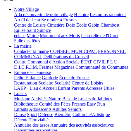
Notre Village
À la découverte de notre village
Histoire
Les noms racontent
Au fil de l'eau
Se rendre à Fresnes
Centre de Loisirs
Cimetière
Dojo
École Gabin Chambost
Église Saint Sulpice
écluse
Mairie
Monument aux Morts
Passerelle de l'Ourcq
Salle des fêtes
La mairie
Contacter la mairie
CONSEIL MUNICIPAL
PERSONNEL
COMMUNAL
Délibérations du Conseil
Centre Communal d'Action Sociale
ÉTAT CIVIL
P L U
D.I.C.R.I.M.
Fresnes Magazines
Communauté de Communes
Enfance et Jeunesse
Petite Enfance
Garderie
École de Fresnes
Restauration Scolaire
Scolarité
Centre de Loisirs
LAEP - Lieu d'Accueil Enfant Parents
Adresses Utiles
Loisirs
Musique
Activités Nature
Base de Loisirs de Jablines
Bibliothèque
Comité des Fêtes
Fresnes Easy Run
Enfants
Adolescents
Adultes
Seniors
Danse
Sport
Défense
Bien-être
Culturelle/Artistique
Détente/Convialité
Annuaire des assos
Annuaire des activités associatives
Démarches associatives