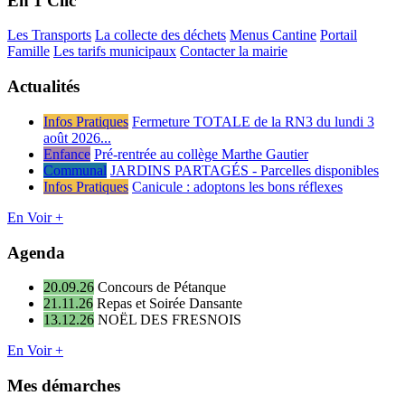
En 1 Clic
Les Transports
La collecte des déchets
Menus Cantine
Portail
Famille
Les tarifs municipaux
Contacter la mairie
Actualités
Infos Pratiques
Fermeture TOTALE de la RN3 du lundi 3
août 2026...
Enfance
Pré-rentrée au collège Marthe Gautier
Communal
JARDINS PARTAGÉS - Parcelles disponibles
Infos Pratiques
Canicule : adoptons les bons réflexes
En Voir +
Agenda
20.09.26
Concours de Pétanque
21.11.26
Repas et Soirée Dansante
13.12.26
NOËL DES FRESNOIS
En Voir +
Mes démarches