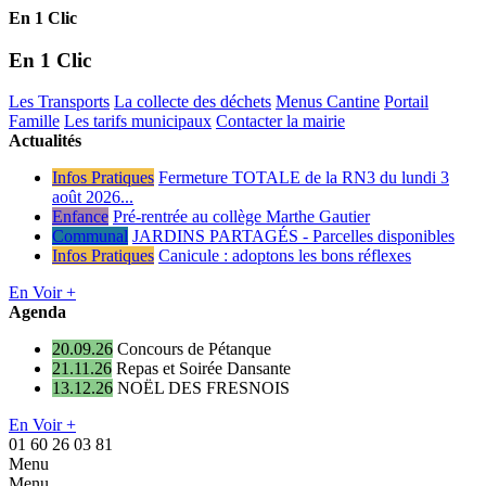
En 1 Clic
En 1 Clic
Les Transports
La collecte des déchets
Menus Cantine
Portail
Famille
Les tarifs municipaux
Contacter la mairie
Actualités
Infos Pratiques
Fermeture TOTALE de la RN3 du lundi 3
août 2026...
Enfance
Pré-rentrée au collège Marthe Gautier
Communal
JARDINS PARTAGÉS - Parcelles disponibles
Infos Pratiques
Canicule : adoptons les bons réflexes
En Voir +
Agenda
20.09.26
Concours de Pétanque
21.11.26
Repas et Soirée Dansante
13.12.26
NOËL DES FRESNOIS
En Voir +
01 60 26 03 81
Menu
Menu