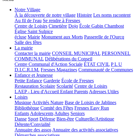
Notre Village
À la découverte de notre village
Histoire
Les noms racontent
Au fil de l'eau
Se rendre à Fresnes
Centre de Loisirs
Cimetière
Dojo
École Gabin Chambost
Église Saint Sulpice
écluse
Mairie
Monument aux Morts
Passerelle de l'Ourcq
Salle des fêtes
La mairie
Contacter la mairie
CONSEIL MUNICIPAL
PERSONNEL
COMMUNAL
Délibérations du Conseil
Centre Communal d'Action Sociale
ÉTAT CIVIL
P L U
D.I.C.R.I.M.
Fresnes Magazines
Communauté de Communes
Enfance et Jeunesse
Petite Enfance
Garderie
École de Fresnes
Restauration Scolaire
Scolarité
Centre de Loisirs
LAEP - Lieu d'Accueil Enfant Parents
Adresses Utiles
Loisirs
Musique
Activités Nature
Base de Loisirs de Jablines
Bibliothèque
Comité des Fêtes
Fresnes Easy Run
Enfants
Adolescents
Adultes
Seniors
Danse
Sport
Défense
Bien-être
Culturelle/Artistique
Détente/Convialité
Annuaire des assos
Annuaire des activités associatives
Démarches associatives