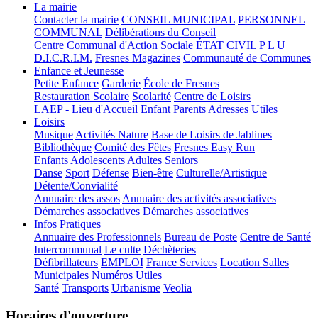
La mairie
Contacter la mairie
CONSEIL MUNICIPAL
PERSONNEL
COMMUNAL
Délibérations du Conseil
Centre Communal d'Action Sociale
ÉTAT CIVIL
P L U
D.I.C.R.I.M.
Fresnes Magazines
Communauté de Communes
Enfance et Jeunesse
Petite Enfance
Garderie
École de Fresnes
Restauration Scolaire
Scolarité
Centre de Loisirs
LAEP - Lieu d'Accueil Enfant Parents
Adresses Utiles
Loisirs
Musique
Activités Nature
Base de Loisirs de Jablines
Bibliothèque
Comité des Fêtes
Fresnes Easy Run
Enfants
Adolescents
Adultes
Seniors
Danse
Sport
Défense
Bien-être
Culturelle/Artistique
Détente/Convialité
Annuaire des assos
Annuaire des activités associatives
Démarches associatives
Démarches associatives
Infos Pratiques
Annuaire des Professionnels
Bureau de Poste
Centre de Santé
Intercommunal
Le culte
Déchèteries
Défibrillateurs
EMPLOI
France Services
Location Salles
Municipales
Numéros Utiles
Santé
Transports
Urbanisme
Veolia
Horaires d'ouverture