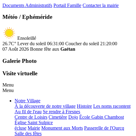
Documents Administratifs
Portail Famille
Contacter la mairie
Météo / Ephéméride
Ensoleillé
26.7C°
Lever du soleil 06:31:00
Coucher du soleil 21:20:00
07 Août 2026
Bonne fête aux
Gaétan
Galerie Photo
Visite virtuelle
Menu
Menu
Notre Village
À la découverte de notre village
Histoire
Les noms racontent
Au fil de l'eau
Se rendre à Fresnes
Centre de Loisirs
Cimetière
Dojo
École Gabin Chambost
Église Saint Sulpice
écluse
Mairie
Monument aux Morts
Passerelle de l'Ourcq
Salle des fêtes