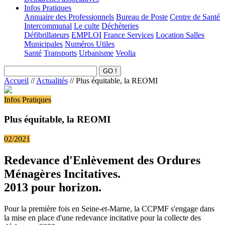
Infos Pratiques
Annuaire des Professionnels
Bureau de Poste
Centre de Santé
Intercommunal
Le culte
Déchèteries
Défibrillateurs
EMPLOI
France Services
Location Salles
Municipales
Numéros Utiles
Santé
Transports
Urbanisme
Veolia
Accueil
//
Actualités
//
Plus équitable, la REOMI
Infos Pratiques
Plus équitable, la REOMI
02/2021
Redevance d'Enlèvement des Ordures
Ménagères Incitatives.
2013 pour horizon.
Pour la première fois en Seine-et-Marne, la CCPMF s'engage dans
la mise en place d'une redevance incitative pour la collecte des