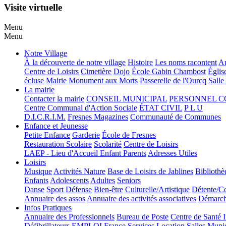
Visite virtuelle
Menu
Menu
Notre Village
À la découverte de notre village
Histoire
Les noms racontent
Au
Centre de Loisirs
Cimetière
Dojo
École Gabin Chambost
Églis
écluse
Mairie
Monument aux Morts
Passerelle de l'Ourcq
Salle
La mairie
Contacter la mairie
CONSEIL MUNICIPAL
PERSONNEL 
Centre Communal d'Action Sociale
ÉTAT CIVIL
P L U
D.I.C.R.I.M.
Fresnes Magazines
Communauté de Communes
Enfance et Jeunesse
Petite Enfance
Garderie
École de Fresnes
Restauration Scolaire
Scolarité
Centre de Loisirs
LAEP - Lieu d'Accueil Enfant Parents
Adresses Utiles
Loisirs
Musique
Activités Nature
Base de Loisirs de Jablines
Bibliothè
Enfants
Adolescents
Adultes
Seniors
Danse
Sport
Défense
Bien-être
Culturelle/Artistique
Détente/Co
Annuaire des assos
Annuaire des activités associatives
Démarche
Infos Pratiques
Annuaire des Professionnels
Bureau de Poste
Centre de Santé 
Défibrillateurs
EMPLOI
France Services
Location Salles Muni