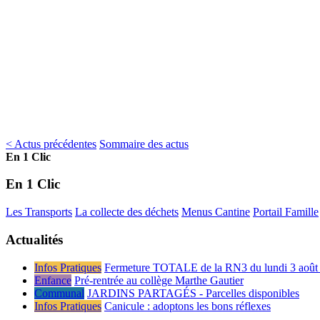
< Actus précédentes
Sommaire des actus
En 1 Clic
En 1 Clic
Les Transports
La collecte des déchets
Menus Cantine
Portail Famille
Actualités
Infos Pratiques
Fermeture TOTALE de la RN3 du lundi 3 août 
Enfance
Pré-rentrée au collège Marthe Gautier
Communal
JARDINS PARTAGÉS - Parcelles disponibles
Infos Pratiques
Canicule : adoptons les bons réflexes