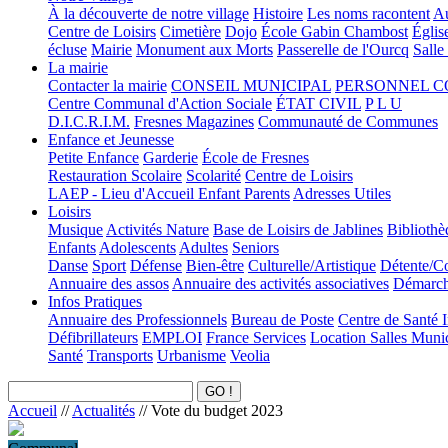
À la découverte de notre village
Histoire
Les noms racontent
Au
Centre de Loisirs
Cimetière
Dojo
École Gabin Chambost
Églis
écluse
Mairie
Monument aux Morts
Passerelle de l'Ourcq
Salle
La mairie
Contacter la mairie
CONSEIL MUNICIPAL
PERSONNEL 
Centre Communal d'Action Sociale
ÉTAT CIVIL
P L U
D.I.C.R.I.M.
Fresnes Magazines
Communauté de Communes
Enfance et Jeunesse
Petite Enfance
Garderie
École de Fresnes
Restauration Scolaire
Scolarité
Centre de Loisirs
LAEP - Lieu d'Accueil Enfant Parents
Adresses Utiles
Loisirs
Musique
Activités Nature
Base de Loisirs de Jablines
Bibliothè
Enfants
Adolescents
Adultes
Seniors
Danse
Sport
Défense
Bien-être
Culturelle/Artistique
Détente/Co
Annuaire des assos
Annuaire des activités associatives
Démarche
Infos Pratiques
Annuaire des Professionnels
Bureau de Poste
Centre de Santé 
Défibrillateurs
EMPLOI
France Services
Location Salles Muni
Santé
Transports
Urbanisme
Veolia
Accueil
//
Actualités
//
Vote du budget 2023