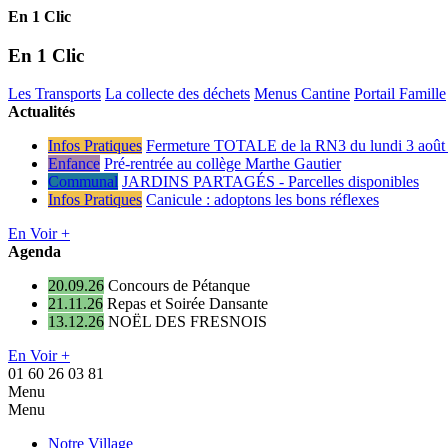
En 1 Clic
En 1 Clic
Les Transports
La collecte des déchets
Menus Cantine
Portail Famille
Actualités
Infos Pratiques
Fermeture TOTALE de la RN3 du lundi 3 août 
Enfance
Pré-rentrée au collège Marthe Gautier
Communal
JARDINS PARTAGÉS - Parcelles disponibles
Infos Pratiques
Canicule : adoptons les bons réflexes
En Voir +
Agenda
20.09.26
Concours de Pétanque
21.11.26
Repas et Soirée Dansante
13.12.26
NOËL DES FRESNOIS
En Voir +
01 60 26 03 81
Menu
Menu
Notre Village