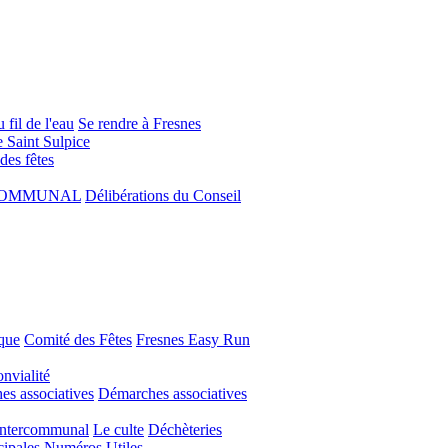
 fil de l'eau
Se rendre à Fresnes
e Saint Sulpice
 des fêtes
COMMUNAL
Délibérations du Conseil
que
Comité des Fêtes
Fresnes Easy Run
nvialité
s associatives
Démarches associatives
Intercommunal
Le culte
Déchèteries
cipales
Numéros Utiles