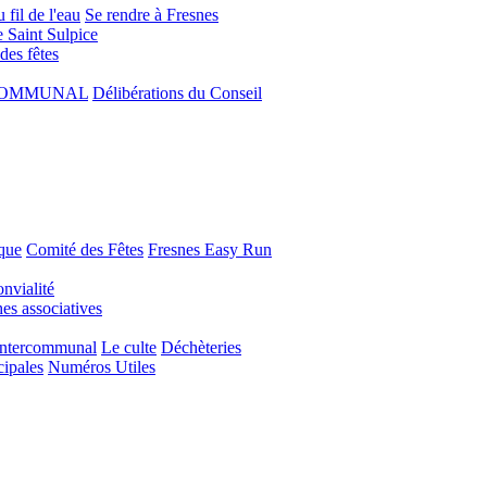
 fil de l'eau
Se rendre à Fresnes
e Saint Sulpice
 des fêtes
COMMUNAL
Délibérations du Conseil
que
Comité des Fêtes
Fresnes Easy Run
nvialité
s associatives
Intercommunal
Le culte
Déchèteries
cipales
Numéros Utiles