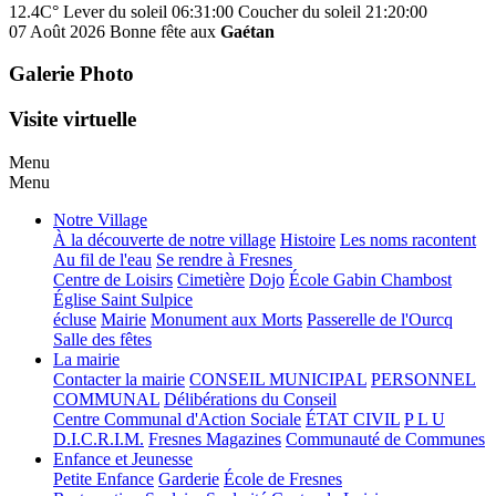
12.4C°
Lever du soleil 06:31:00
Coucher du soleil 21:20:00
07 Août 2026
Bonne fête aux
Gaétan
Galerie Photo
Visite virtuelle
Menu
Menu
Notre Village
À la découverte de notre village
Histoire
Les noms racontent
Au fil de l'eau
Se rendre à Fresnes
Centre de Loisirs
Cimetière
Dojo
École Gabin Chambost
Église Saint Sulpice
écluse
Mairie
Monument aux Morts
Passerelle de l'Ourcq
Salle des fêtes
La mairie
Contacter la mairie
CONSEIL MUNICIPAL
PERSONNEL
COMMUNAL
Délibérations du Conseil
Centre Communal d'Action Sociale
ÉTAT CIVIL
P L U
D.I.C.R.I.M.
Fresnes Magazines
Communauté de Communes
Enfance et Jeunesse
Petite Enfance
Garderie
École de Fresnes