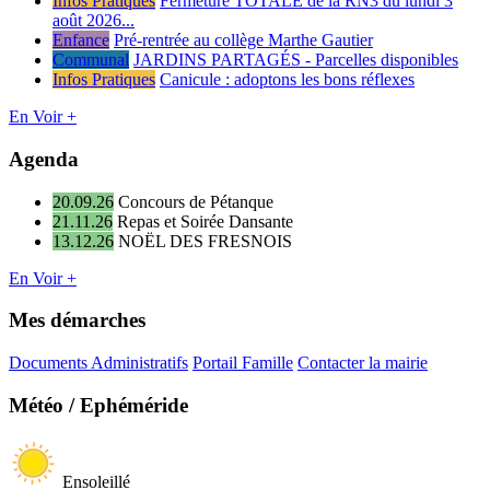
Infos Pratiques
Fermeture TOTALE de la RN3 du lundi 3
août 2026...
Enfance
Pré-rentrée au collège Marthe Gautier
Communal
JARDINS PARTAGÉS - Parcelles disponibles
Infos Pratiques
Canicule : adoptons les bons réflexes
En Voir +
Agenda
20.09.26
Concours de Pétanque
21.11.26
Repas et Soirée Dansante
13.12.26
NOËL DES FRESNOIS
En Voir +
Mes démarches
Documents Administratifs
Portail Famille
Contacter la mairie
Météo / Ephéméride
Ensoleillé