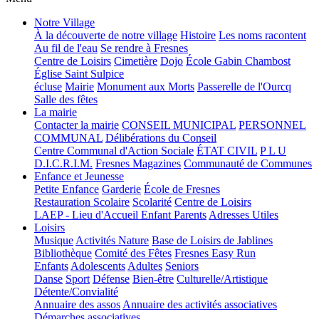
Notre Village
À la découverte de notre village
Histoire
Les noms racontent
Au fil de l'eau
Se rendre à Fresnes
Centre de Loisirs
Cimetière
Dojo
École Gabin Chambost
Église Saint Sulpice
écluse
Mairie
Monument aux Morts
Passerelle de l'Ourcq
Salle des fêtes
La mairie
Contacter la mairie
CONSEIL MUNICIPAL
PERSONNEL
COMMUNAL
Délibérations du Conseil
Centre Communal d'Action Sociale
ÉTAT CIVIL
P L U
D.I.C.R.I.M.
Fresnes Magazines
Communauté de Communes
Enfance et Jeunesse
Petite Enfance
Garderie
École de Fresnes
Restauration Scolaire
Scolarité
Centre de Loisirs
LAEP - Lieu d'Accueil Enfant Parents
Adresses Utiles
Loisirs
Musique
Activités Nature
Base de Loisirs de Jablines
Bibliothèque
Comité des Fêtes
Fresnes Easy Run
Enfants
Adolescents
Adultes
Seniors
Danse
Sport
Défense
Bien-être
Culturelle/Artistique
Détente/Convialité
Annuaire des assos
Annuaire des activités associatives
Démarches associatives