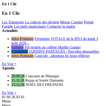
En 1 Clic
En 1 Clic
Les Transports
La collecte des déchets
Menus Cantine
Portail
Famille
Les tarifs municipaux
Contacter la mairie
Actualités
Infos Pratiques
Fermeture TOTALE de la RN3 du lundi 3
août 2026...
Enfance
Pré-rentrée au collège Marthe Gautier
Communal
JARDINS PARTAGÉS - Parcelles disponibles
Infos Pratiques
Canicule : adoptons les bons réflexes
En Voir +
Agenda
20.09.26
Concours de Pétanque
21.11.26
Repas et Soirée Dansante
13.12.26
NOËL DES FRESNOIS
En Voir +
01 60 26 03 81
Menu
Menu