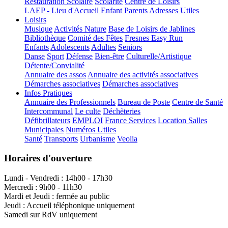
Restauration Scolaire
Scolarité
Centre de Loisirs
LAEP - Lieu d'Accueil Enfant Parents
Adresses Utiles
Loisirs
Musique
Activités Nature
Base de Loisirs de Jablines
Bibliothèque
Comité des Fêtes
Fresnes Easy Run
Enfants
Adolescents
Adultes
Seniors
Danse
Sport
Défense
Bien-être
Culturelle/Artistique
Détente/Convialité
Annuaire des assos
Annuaire des activités associatives
Démarches associatives
Démarches associatives
Infos Pratiques
Annuaire des Professionnels
Bureau de Poste
Centre de Santé
Intercommunal
Le culte
Déchèteries
Défibrillateurs
EMPLOI
France Services
Location Salles
Municipales
Numéros Utiles
Santé
Transports
Urbanisme
Veolia
Horaires d'ouverture
Lundi - Vendredi : 14h00 - 17h30
Mercredi : 9h00 - 11h30
Mardi et Jeudi : fermée au public
Jeudi : Accueil téléphonique uniquement
Samedi sur RdV uniquement