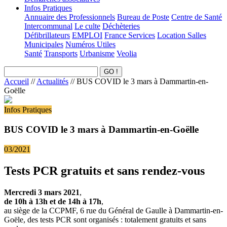
Infos Pratiques
Annuaire des Professionnels
Bureau de Poste
Centre de Santé
Intercommunal
Le culte
Déchèteries
Défibrillateurs
EMPLOI
France Services
Location Salles
Municipales
Numéros Utiles
Santé
Transports
Urbanisme
Veolia
Accueil
//
Actualités
//
BUS COVID le 3 mars à Dammartin-en-
Goëlle
Infos Pratiques
BUS COVID le 3 mars à Dammartin-en-Goëlle
03/2021
Tests PCR gratuits et sans rendez-vous
Mercredi 3 mars 2021
,
de 10h à 13h et de 14h à 17h
,
au siège de la CCPMF, 6 rue du Général de Gaulle à Dammartin-en-
Goële, des tests PCR sont organisés : totalement gratuits et sans