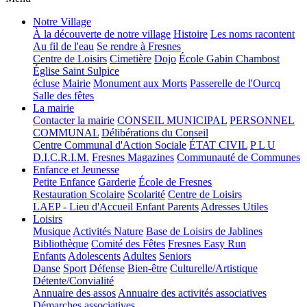
Notre Village
À la découverte de notre village
Histoire
Les noms racontent
Au fil de l'eau
Se rendre à Fresnes
Centre de Loisirs
Cimetière
Dojo
École Gabin Chambost
Église Saint Sulpice
écluse
Mairie
Monument aux Morts
Passerelle de l'Ourcq
Salle des fêtes
La mairie
Contacter la mairie
CONSEIL MUNICIPAL
PERSONNEL
COMMUNAL
Délibérations du Conseil
Centre Communal d'Action Sociale
ÉTAT CIVIL
P L U
D.I.C.R.I.M.
Fresnes Magazines
Communauté de Communes
Enfance et Jeunesse
Petite Enfance
Garderie
École de Fresnes
Restauration Scolaire
Scolarité
Centre de Loisirs
LAEP - Lieu d'Accueil Enfant Parents
Adresses Utiles
Loisirs
Musique
Activités Nature
Base de Loisirs de Jablines
Bibliothèque
Comité des Fêtes
Fresnes Easy Run
Enfants
Adolescents
Adultes
Seniors
Danse
Sport
Défense
Bien-être
Culturelle/Artistique
Détente/Convialité
Annuaire des assos
Annuaire des activités associatives
Démarches associatives