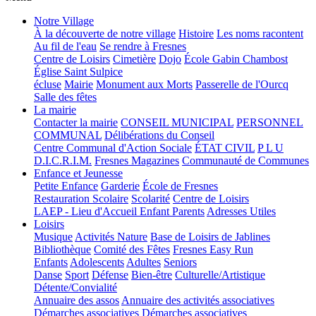
Notre Village
À la découverte de notre village
Histoire
Les noms racontent
Au fil de l'eau
Se rendre à Fresnes
Centre de Loisirs
Cimetière
Dojo
École Gabin Chambost
Église Saint Sulpice
écluse
Mairie
Monument aux Morts
Passerelle de l'Ourcq
Salle des fêtes
La mairie
Contacter la mairie
CONSEIL MUNICIPAL
PERSONNEL
COMMUNAL
Délibérations du Conseil
Centre Communal d'Action Sociale
ÉTAT CIVIL
P L U
D.I.C.R.I.M.
Fresnes Magazines
Communauté de Communes
Enfance et Jeunesse
Petite Enfance
Garderie
École de Fresnes
Restauration Scolaire
Scolarité
Centre de Loisirs
LAEP - Lieu d'Accueil Enfant Parents
Adresses Utiles
Loisirs
Musique
Activités Nature
Base de Loisirs de Jablines
Bibliothèque
Comité des Fêtes
Fresnes Easy Run
Enfants
Adolescents
Adultes
Seniors
Danse
Sport
Défense
Bien-être
Culturelle/Artistique
Détente/Convialité
Annuaire des assos
Annuaire des activités associatives
Démarches associatives
Démarches associatives