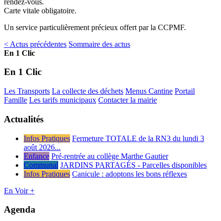
rendez-vous.
Carte vitale obligatoire.
Un service particulièrement précieux offert par la CCPMF.
< Actus précédentes
Sommaire des actus
En 1 Clic
En 1 Clic
Les Transports
La collecte des déchets
Menus Cantine
Portail
Famille
Les tarifs municipaux
Contacter la mairie
Actualités
Infos Pratiques
Fermeture TOTALE de la RN3 du lundi 3
août 2026...
Enfance
Pré-rentrée au collège Marthe Gautier
Communal
JARDINS PARTAGÉS - Parcelles disponibles
Infos Pratiques
Canicule : adoptons les bons réflexes
En Voir +
Agenda