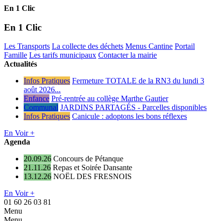
En 1 Clic
En 1 Clic
Les Transports
La collecte des déchets
Menus Cantine
Portail
Famille
Les tarifs municipaux
Contacter la mairie
Actualités
Infos Pratiques
Fermeture TOTALE de la RN3 du lundi 3
août 2026...
Enfance
Pré-rentrée au collège Marthe Gautier
Communal
JARDINS PARTAGÉS - Parcelles disponibles
Infos Pratiques
Canicule : adoptons les bons réflexes
En Voir +
Agenda
20.09.26
Concours de Pétanque
21.11.26
Repas et Soirée Dansante
13.12.26
NOËL DES FRESNOIS
En Voir +
01 60 26 03 81
Menu
Menu