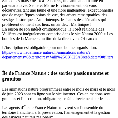
Samedi 25 mars : de 10 à 12 heures, une animation nature en
partenariat avec Seine-et-Marne Environnement, où vous
découvrirez tant une faune et une flore inattendues, exceptionnelles
que de magnifiques points de vue, des arbres remarquables, des
vestiges historiques. Au printemps, les lianes des clématites qui
prolifèrent donnent aux lieux un air de… Martinique !
En raison de son intérêt ornithologique, la Forêt régionale des
Vallières est intégralement comprise dans le site Natura 2000 « Les
boucles de la Marne », au titre de la directive « Oiseaux ».
L’inscription est obligatoire pour une bonne organisation.
https://www.iledefrance-nature.fr/animations-nature/?
departements=0&territoires=Valli%25C3%25A8res&date=0#filters
Île de France Nature : des sorties passionnantes et
gratuites
Les animations nature programmées entre le mois de mars et le mois
de juin 2023 sont en ligne sur le site internet. Ces animations sont
gratuites et l’inscription, obligatoire, se fait directement sur le site.
Les agents d’Île de France Nature œuvrent sur l’ensemble du
territoire francilien, à la préservation, l’aménagement et la gestion
des espaces naturels régionaux.