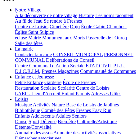
Notre Village
À la découverte de notre village
Histoire
Les noms racontent
Au fil de l'eau
Se rendre à Fresnes
Centre de Loisirs
Cimetière
Dojo
École Gabin Chambost
Église Saint Sulpice
écluse
Mairie
Monument aux Morts
Passerelle de l'Ourcq
Salle des fêtes
La mairie
Contacter la mairie
CONSEIL MUNICIPAL
PERSONNEL
COMMUNAL
Délibérations du Conseil
Centre Communal d'Action Sociale
ÉTAT CIVIL
P L U
D.I.C.R.I.M.
Fresnes Magazines
Communauté de Communes
Enfance et Jeunesse
Petite Enfance
Garderie
École de Fresnes
Restauration Scolaire
Scolarité
Centre de Loisirs
LAEP - Lieu d'Accueil Enfant Parents
Adresses Utiles
Loisirs
Musique
Activités Nature
Base de Loisirs de Jablines
Bibliothèque
Comité des Fêtes
Fresnes Easy Run
Enfants
Adolescents
Adultes
Seniors
Danse
Sport
Défense
Bien-être
Culturelle/Artistique
Détente/Convialité
Annuaire des assos
Annuaire des activités associatives
Démarches associatives