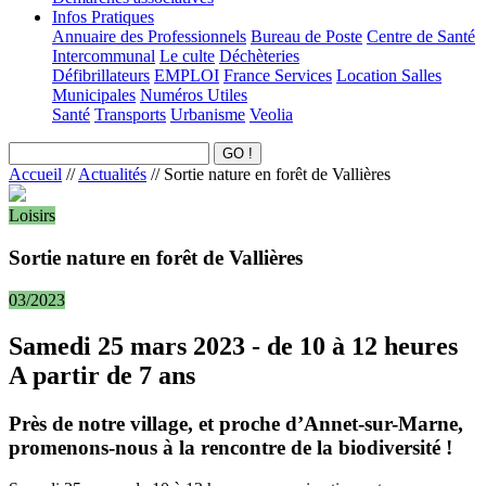
Infos Pratiques
Annuaire des Professionnels
Bureau de Poste
Centre de Santé
Intercommunal
Le culte
Déchèteries
Défibrillateurs
EMPLOI
France Services
Location Salles
Municipales
Numéros Utiles
Santé
Transports
Urbanisme
Veolia
Accueil
//
Actualités
//
Sortie nature en forêt de Vallières
Loisirs
Sortie nature en forêt de Vallières
03/2023
Samedi 25 mars 2023 - de 10 à 12 heures
A partir de 7 ans
Près de notre village, et proche d’Annet-sur-Marne,
promenons-nous à la rencontre de la biodiversité !