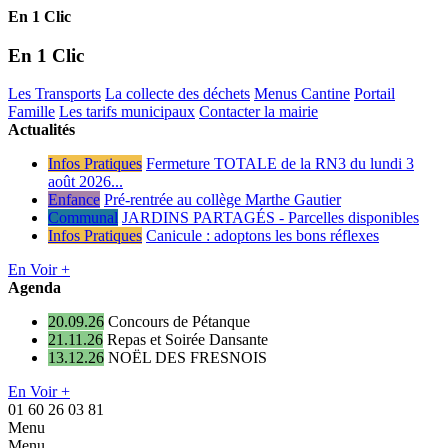
En 1 Clic
En 1 Clic
Les Transports
La collecte des déchets
Menus Cantine
Portail
Famille
Les tarifs municipaux
Contacter la mairie
Actualités
Infos Pratiques
Fermeture TOTALE de la RN3 du lundi 3
août 2026...
Enfance
Pré-rentrée au collège Marthe Gautier
Communal
JARDINS PARTAGÉS - Parcelles disponibles
Infos Pratiques
Canicule : adoptons les bons réflexes
En Voir +
Agenda
20.09.26
Concours de Pétanque
21.11.26
Repas et Soirée Dansante
13.12.26
NOËL DES FRESNOIS
En Voir +
01 60 26 03 81
Menu
Menu