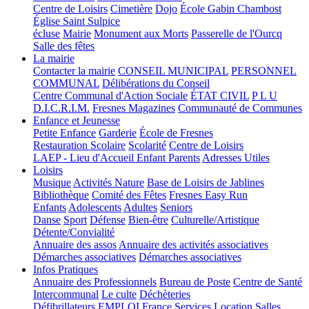
Centre de Loisirs
Cimetière
Dojo
École Gabin Chambost
Église Saint Sulpice
écluse
Mairie
Monument aux Morts
Passerelle de l'Ourcq
Salle des fêtes
La mairie
Contacter la mairie
CONSEIL MUNICIPAL
PERSONNEL
COMMUNAL
Délibérations du Conseil
Centre Communal d'Action Sociale
ÉTAT CIVIL
P L U
D.I.C.R.I.M.
Fresnes Magazines
Communauté de Communes
Enfance et Jeunesse
Petite Enfance
Garderie
École de Fresnes
Restauration Scolaire
Scolarité
Centre de Loisirs
LAEP - Lieu d'Accueil Enfant Parents
Adresses Utiles
Loisirs
Musique
Activités Nature
Base de Loisirs de Jablines
Bibliothèque
Comité des Fêtes
Fresnes Easy Run
Enfants
Adolescents
Adultes
Seniors
Danse
Sport
Défense
Bien-être
Culturelle/Artistique
Détente/Convialité
Annuaire des assos
Annuaire des activités associatives
Démarches associatives
Démarches associatives
Infos Pratiques
Annuaire des Professionnels
Bureau de Poste
Centre de Santé
Intercommunal
Le culte
Déchèteries
Défibrillateurs
EMPLOI
France Services
Location Salles