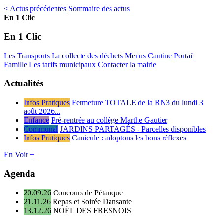
< Actus précédentes
Sommaire des actus
En 1 Clic
En 1 Clic
Les Transports
La collecte des déchets
Menus Cantine
Portail
Famille
Les tarifs municipaux
Contacter la mairie
Actualités
Infos Pratiques
Fermeture TOTALE de la RN3 du lundi 3
août 2026...
Enfance
Pré-rentrée au collège Marthe Gautier
Communal
JARDINS PARTAGÉS - Parcelles disponibles
Infos Pratiques
Canicule : adoptons les bons réflexes
En Voir +
Agenda
20.09.26
Concours de Pétanque
21.11.26
Repas et Soirée Dansante
13.12.26
NOËL DES FRESNOIS