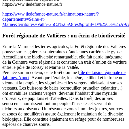
https://www.iledefrance-nature.fr
https://www.iledefrance-nature.fr/animations-nature/?
departements=Seine-et-
Marne&territoires=Valli%25C3%25A8res&profil=D%25C3%25A9couv
Forêt régionale de Vallières : un écrin de biodiversité
Entre la Marne et les terres agricoles, la Forêt régionale des Vallières
pousse sur les galeries souterraines d’anciennes carrières de gypse.
Accueillant une biodiversité remarquable, elle fait partie intégrante
de la Ceinture verte régionale et constitue un trait d’union de verdure
entre le pôle de Roissy et Marne-la-Vallée.
Perchée sur un coteau, cette forêt domine l
’île de loisirs régionale de
Jablines-Annet
. Avant que l’érable, le chêne, le tilleul et le frêne ne
viennent la peupler, les vignobles et les vergers mûrissaient sur ses
versants. Les buissons de baies (cornouiller, prunelier, églantier…)
ont envahi les anciens vergers, devenus l’habitat d’une myriade
d’oiseaux, de papillons et d’abeilles. Dans la forêt, des arbres
sénescents nourrissent tout un peuple d’insectes et servent de
nichoirs aux oiseaux. Un réseau de zones humides (mares, sources
et zones de mouillères) assure également le maintien de la diversité
biologique. Elle constitue également un refuge pour de nombreuses
espèces de chauves-souris.