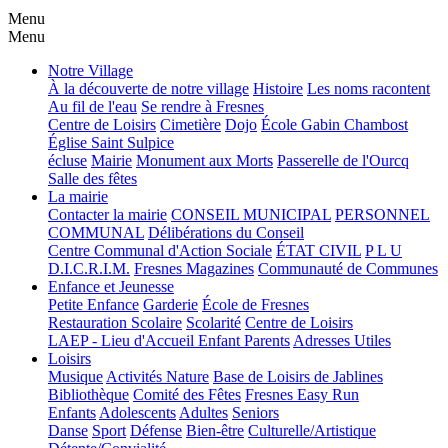
Menu
Menu
Notre Village
À la découverte de notre village
Histoire
Les noms racontent
Au fil de l'eau
Se rendre à Fresnes
Centre de Loisirs
Cimetière
Dojo
École Gabin Chambost
Église Saint Sulpice
écluse
Mairie
Monument aux Morts
Passerelle de l'Ourcq
Salle des fêtes
La mairie
Contacter la mairie
CONSEIL MUNICIPAL
PERSONNEL
COMMUNAL
Délibérations du Conseil
Centre Communal d'Action Sociale
ÉTAT CIVIL
P L U
D.I.C.R.I.M.
Fresnes Magazines
Communauté de Communes
Enfance et Jeunesse
Petite Enfance
Garderie
École de Fresnes
Restauration Scolaire
Scolarité
Centre de Loisirs
LAEP - Lieu d'Accueil Enfant Parents
Adresses Utiles
Loisirs
Musique
Activités Nature
Base de Loisirs de Jablines
Bibliothèque
Comité des Fêtes
Fresnes Easy Run
Enfants
Adolescents
Adultes
Seniors
Danse
Sport
Défense
Bien-être
Culturelle/Artistique