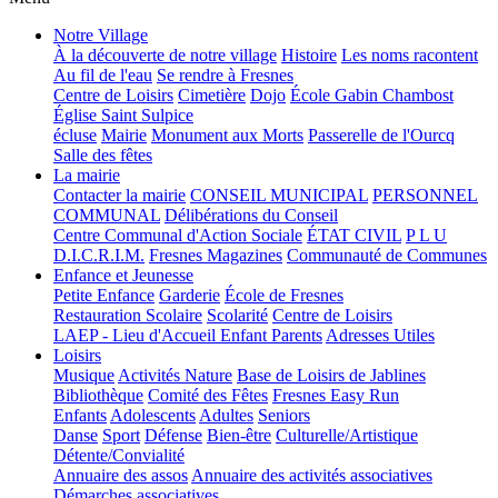
Notre Village
À la découverte de notre village
Histoire
Les noms racontent
Au fil de l'eau
Se rendre à Fresnes
Centre de Loisirs
Cimetière
Dojo
École Gabin Chambost
Église Saint Sulpice
écluse
Mairie
Monument aux Morts
Passerelle de l'Ourcq
Salle des fêtes
La mairie
Contacter la mairie
CONSEIL MUNICIPAL
PERSONNEL
COMMUNAL
Délibérations du Conseil
Centre Communal d'Action Sociale
ÉTAT CIVIL
P L U
D.I.C.R.I.M.
Fresnes Magazines
Communauté de Communes
Enfance et Jeunesse
Petite Enfance
Garderie
École de Fresnes
Restauration Scolaire
Scolarité
Centre de Loisirs
LAEP - Lieu d'Accueil Enfant Parents
Adresses Utiles
Loisirs
Musique
Activités Nature
Base de Loisirs de Jablines
Bibliothèque
Comité des Fêtes
Fresnes Easy Run
Enfants
Adolescents
Adultes
Seniors
Danse
Sport
Défense
Bien-être
Culturelle/Artistique
Détente/Convialité
Annuaire des assos
Annuaire des activités associatives
Démarches associatives