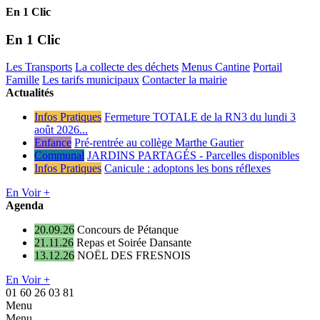
En 1 Clic
En 1 Clic
Les Transports
La collecte des déchets
Menus Cantine
Portail
Famille
Les tarifs municipaux
Contacter la mairie
Actualités
Infos Pratiques
Fermeture TOTALE de la RN3 du lundi 3
août 2026...
Enfance
Pré-rentrée au collège Marthe Gautier
Communal
JARDINS PARTAGÉS - Parcelles disponibles
Infos Pratiques
Canicule : adoptons les bons réflexes
En Voir +
Agenda
20.09.26
Concours de Pétanque
21.11.26
Repas et Soirée Dansante
13.12.26
NOËL DES FRESNOIS
En Voir +
01 60 26 03 81
Menu
Menu