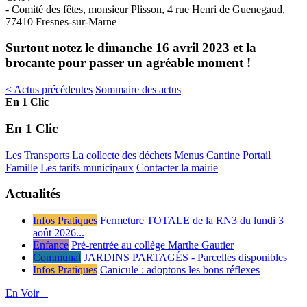
- Comité des fêtes, monsieur Plisson, 4 rue Henri de Guenegaud,
77410 Fresnes-sur-Marne
Surtout notez le dimanche 16 avril 2023 et la
brocante pour passer un agréable moment !
< Actus précédentes
Sommaire des actus
En 1 Clic
En 1 Clic
Les Transports
La collecte des déchets
Menus Cantine
Portail
Famille
Les tarifs municipaux
Contacter la mairie
Actualités
Infos Pratiques
Fermeture TOTALE de la RN3 du lundi 3
août 2026...
Enfance
Pré-rentrée au collège Marthe Gautier
Communal
JARDINS PARTAGÉS - Parcelles disponibles
Infos Pratiques
Canicule : adoptons les bons réflexes
En Voir +