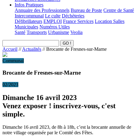
Infos Pratiques
Annuaire des Professionnels
Bureau de Poste
Centre de Santé
Intercommunal
Le culte
Déchèteries
Défibrillateurs
EMPLOI
France Services
Location Salles
Municipales
Numéros Utiles
Santé
Transports
Urbanisme
Veolia
Accueil
//
Actualités
//
Brocante de Fresnes-sur-Marne
Communal
Brocante de Fresnes-sur-Marne
02/2023
Dimanche 16 avril 2023
Venez exposer ! inscrivez-vous, c'est
simple.
Dimanche 16 avril 2023, de 8h à 18h, c’est la brocante annuelle de
notre village organisée par le Comité des Fêtes.