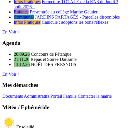
Infos Pratiques
Fermeture TOTALE de la RN3 du lundi 3
août 2026...
Enfance
Pré-rentrée au collège Marthe Gautier
Communal
JARDINS PARTAGÉS - Parcelles disponibles
Infos Pratiques
Canicule : adoptons les bons réflexes
En Voir +
Agenda
20.09.26
Concours de Pétanque
21.11.26
Repas et Soirée Dansante
13.12.26
NOËL DES FRESNOIS
En Voir +
Mes démarches
Documents Administratifs
Portail Famille
Contacter la mairie
Météo / Ephéméride
Ensoleillé