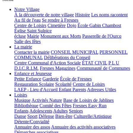
Notre Village
À la découverte de notre village
Histoire
Les noms racontent
Au fil de l'eau
Se rendre à Fresnes
Centre de Loisirs
Cimetière
Dojo
École Gabin Chambost
Église Saint Sulpice
écluse
Mairie
Monument aux Morts
Passerelle de l'Ourcq
Salle des fêtes
La mairie
Contacter la mairie
CONSEIL MUNICIPAL
PERSONNEL
COMMUNAL
Délibérations du Conseil
Centre Communal d'Action Sociale
ÉTAT CIVIL
P L U
D.I.C.R.I.M.
Fresnes Magazines
Communauté de Communes
Enfance et Jeunesse
Petite Enfance
Garderie
École de Fresnes
Restauration Scolaire
Scolarité
Centre de Loisirs
LAEP - Lieu d'Accueil Enfant Parents
Adresses Utiles
Loisirs
Musique
Activités Nature
Base de Loisirs de Jablines
Bibliothèque
Comité des Fêtes
Fresnes Easy Run
Enfants
Adolescents
Adultes
Seniors
Danse
Sport
Défense
Bien-être
Culturelle/Artistique
Détente/Convialité
Annuaire des assos
Annuaire des activités associatives
Démarches associatives