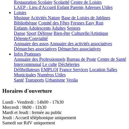
Restauration Scolaire
Scolarité
Centre de Loisirs
LAEP - Lieu d'Accueil Enfant Parents
Adresses Utiles
Loisirs
Musique
Activités Nature
Base de Loisirs de Jablines
Bibliothèque
Comité des Fêtes
Fresnes Easy Run
Enfants
Adolescents
Adultes
Seniors
Danse
Sport
Défense
Bien-être
Culturelle/Artistique
Détente/Convialité
Annuaire des assos
Annuaire des activités associatives
Démarches associatives
Démarches associatives
Infos Pratiques
Annuaire des Professionnels
Bureau de Poste
Centre de Santé
Intercommunal
Le culte
Déchèteries
Défibrillateurs
EMPLOI
France Services
Location Salles
Municipales
Numéros Utiles
Santé
Transports
Urbanisme
Veolia
Horaires d'ouverture
Lundi - Vendredi : 14h00 - 17h30
Mercredi : 9h00 - 11h30
Mardi et Jeudi : fermée au public
Jeudi : Accueil téléphonique uniquement
Samedi sur RdV uniquement