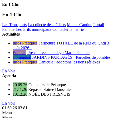
En 1 Clic
En 1 Clic
Les Transports
La collecte des déchets
Menus Cantine
Portail
Famille
Les tarifs municipaux
Contacter la mairie
Actualités
Infos Pratiques
Fermeture TOTALE de la RN3 du lundi 3
août 2026...
Enfance
Pré-rentrée au collège Marthe Gautier
Communal
JARDINS PARTAGÉS - Parcelles disponibles
Infos Pratiques
Canicule : adoptons les bons réflexes
En Voir +
Agenda
20.09.26
Concours de Pétanque
21.11.26
Repas et Soirée Dansante
13.12.26
NOËL DES FRESNOIS
En Voir +
01 60 26 03 81
Menu
Menu