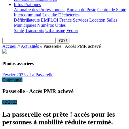
Infos Pratiques
Annuaire des Professionnels
Bureau de Poste
Centre de Santé
Intercommunal
Le culte
Déchèteries
Défibrillateurs
EMPLOI
France Services
Location Salles
Municipales
Numéros Utiles
Santé
Transports
Urbanisme
Veolia
Accueil
//
Actualités
//
Passerelle - Accès PMR achevé
Photos associées
Février 2023 - La Passerelle
Communal
Passerelle - Accès PMR achevé
02/2023
La passerelle est prête ! accès pour les
personnes à mobilité réduite terminé.