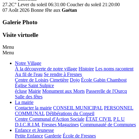
27.2C°
Lever du soleil 06:31:00
Coucher du soleil 21:20:00
07 Août 2026
Bonne fête aux
Gaétan
Galerie Photo
Visite virtuelle
Menu
Menu
Notre Village
À la découverte de notre village
Histoire
Les noms racontent
Au fil de l'eau
Se rendre à Fresnes
Centre de Loisirs
Cimetière
Dojo
École Gabin Chambost
Église Saint Sulpice
écluse
Mairie
Monument aux Morts
Passerelle de l'Ourcq
Salle des fêtes
La mairie
Contacter la mairie
CONSEIL MUNICIPAL
PERSONNEL
COMMUNAL
Délibérations du Conseil
Centre Communal d'Action Sociale
ÉTAT CIVIL
P L U
D.I.C.R.I.M.
Fresnes Magazines
Communauté de Communes
Enfance et Jeunesse
Petite Enfance
Garderie
École de Fresnes