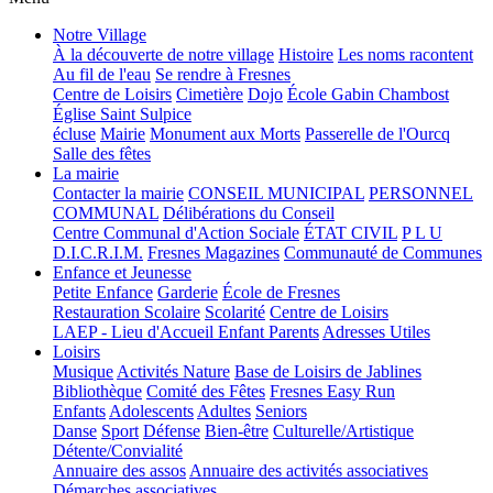
Notre Village
À la découverte de notre village
Histoire
Les noms racontent
Au fil de l'eau
Se rendre à Fresnes
Centre de Loisirs
Cimetière
Dojo
École Gabin Chambost
Église Saint Sulpice
écluse
Mairie
Monument aux Morts
Passerelle de l'Ourcq
Salle des fêtes
La mairie
Contacter la mairie
CONSEIL MUNICIPAL
PERSONNEL
COMMUNAL
Délibérations du Conseil
Centre Communal d'Action Sociale
ÉTAT CIVIL
P L U
D.I.C.R.I.M.
Fresnes Magazines
Communauté de Communes
Enfance et Jeunesse
Petite Enfance
Garderie
École de Fresnes
Restauration Scolaire
Scolarité
Centre de Loisirs
LAEP - Lieu d'Accueil Enfant Parents
Adresses Utiles
Loisirs
Musique
Activités Nature
Base de Loisirs de Jablines
Bibliothèque
Comité des Fêtes
Fresnes Easy Run
Enfants
Adolescents
Adultes
Seniors
Danse
Sport
Défense
Bien-être
Culturelle/Artistique
Détente/Convialité
Annuaire des assos
Annuaire des activités associatives
Démarches associatives