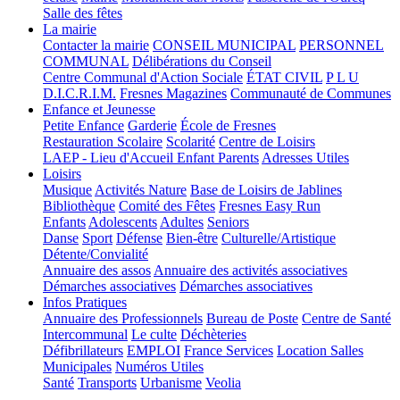
Salle des fêtes
La mairie
Contacter la mairie
CONSEIL MUNICIPAL
PERSONNEL
COMMUNAL
Délibérations du Conseil
Centre Communal d'Action Sociale
ÉTAT CIVIL
P L U
D.I.C.R.I.M.
Fresnes Magazines
Communauté de Communes
Enfance et Jeunesse
Petite Enfance
Garderie
École de Fresnes
Restauration Scolaire
Scolarité
Centre de Loisirs
LAEP - Lieu d'Accueil Enfant Parents
Adresses Utiles
Loisirs
Musique
Activités Nature
Base de Loisirs de Jablines
Bibliothèque
Comité des Fêtes
Fresnes Easy Run
Enfants
Adolescents
Adultes
Seniors
Danse
Sport
Défense
Bien-être
Culturelle/Artistique
Détente/Convialité
Annuaire des assos
Annuaire des activités associatives
Démarches associatives
Démarches associatives
Infos Pratiques
Annuaire des Professionnels
Bureau de Poste
Centre de Santé
Intercommunal
Le culte
Déchèteries
Défibrillateurs
EMPLOI
France Services
Location Salles
Municipales
Numéros Utiles
Santé
Transports
Urbanisme
Veolia