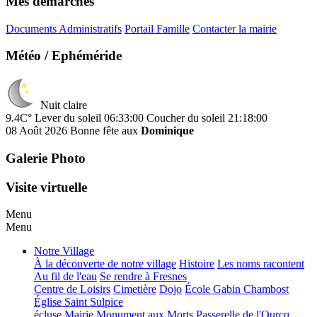
Mes démarches
Documents Administratifs
Portail Famille
Contacter la mairie
Météo / Ephéméride
Nuit claire
9.4C°
Lever du soleil 06:33:00
Coucher du soleil 21:18:00
08 Août 2026
Bonne fête aux
Dominique
Galerie Photo
Visite virtuelle
Menu
Menu
Notre Village
À la découverte de notre village
Histoire
Les noms racontent
Au fil de l'eau
Se rendre à Fresnes
Centre de Loisirs
Cimetière
Dojo
École Gabin Chambost
Église Saint Sulpice
écluse
Mairie
Monument aux Morts
Passerelle de l'Ourcq