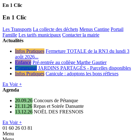
En 1 Clic
En 1 Clic
Les Transports
La collecte des déchets
Menus Cantine
Portail
Famille
Les tarifs municipaux
Contacter la mairie
Actualités
Infos Pratiques
Fermeture TOTALE de la RN3 du lundi 3
août 2026...
Enfance
Pré-rentrée au collège Marthe Gautier
Communal
JARDINS PARTAGÉS - Parcelles disponibles
Infos Pratiques
Canicule : adoptons les bons réflexes
En Voir +
Agenda
20.09.26
Concours de Pétanque
21.11.26
Repas et Soirée Dansante
13.12.26
NOËL DES FRESNOIS
En Voir +
01 60 26 03 81
Menu
Menu