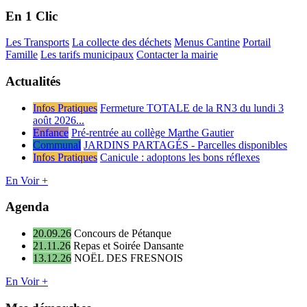
En 1 Clic
Les Transports
La collecte des déchets
Menus Cantine
Portail
Famille
Les tarifs municipaux
Contacter la mairie
Actualités
Infos Pratiques
Fermeture TOTALE de la RN3 du lundi 3
août 2026...
Enfance
Pré-rentrée au collège Marthe Gautier
Communal
JARDINS PARTAGÉS - Parcelles disponibles
Infos Pratiques
Canicule : adoptons les bons réflexes
En Voir +
Agenda
20.09.26
Concours de Pétanque
21.11.26
Repas et Soirée Dansante
13.12.26
NOËL DES FRESNOIS
En Voir +