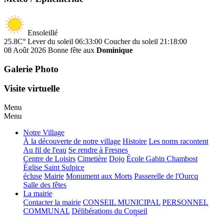
Ensoleillé
25.8C°
Lever du soleil 06:33:00
Coucher du soleil 21:18:00
08 Août 2026
Bonne fête aux
Dominique
Galerie Photo
Visite virtuelle
Menu
Menu
Notre Village
À la découverte de notre village
Histoire
Les noms racontent
Au fil de l'eau
Se rendre à Fresnes
Centre de Loisirs
Cimetière
Dojo
École Gabin Chambost
Église Saint Sulpice
écluse
Mairie
Monument aux Morts
Passerelle de l'Ourcq
Salle des fêtes
La mairie
Contacter la mairie
CONSEIL MUNICIPAL
PERSONNEL
COMMUNAL
Délibérations du Conseil