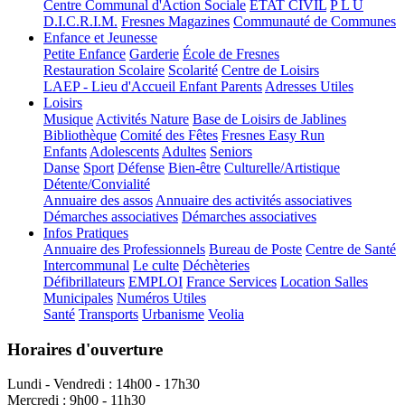
Centre Communal d'Action Sociale
ÉTAT CIVIL
P L U
D.I.C.R.I.M.
Fresnes Magazines
Communauté de Communes
Enfance et Jeunesse
Petite Enfance
Garderie
École de Fresnes
Restauration Scolaire
Scolarité
Centre de Loisirs
LAEP - Lieu d'Accueil Enfant Parents
Adresses Utiles
Loisirs
Musique
Activités Nature
Base de Loisirs de Jablines
Bibliothèque
Comité des Fêtes
Fresnes Easy Run
Enfants
Adolescents
Adultes
Seniors
Danse
Sport
Défense
Bien-être
Culturelle/Artistique
Détente/Convialité
Annuaire des assos
Annuaire des activités associatives
Démarches associatives
Démarches associatives
Infos Pratiques
Annuaire des Professionnels
Bureau de Poste
Centre de Santé
Intercommunal
Le culte
Déchèteries
Défibrillateurs
EMPLOI
France Services
Location Salles
Municipales
Numéros Utiles
Santé
Transports
Urbanisme
Veolia
Horaires d'ouverture
Lundi - Vendredi : 14h00 - 17h30
Mercredi : 9h00 - 11h30