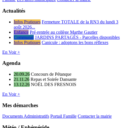
Actualités
Infos Pratiques
Fermeture TOTALE de la RN3 du lundi 3
août 2026...
Enfance
Pré-rentrée au collège Marthe Gautier
Communal
JARDINS PARTAGÉS - Parcelles disponibles
Infos Pratiques
Canicule : adoptons les bons réflexes
En Voir +
Agenda
20.09.26
Concours de Pétanque
21.11.26
Repas et Soirée Dansante
13.12.26
NOËL DES FRESNOIS
En Voir +
Mes démarches
Documents Administratifs
Portail Famille
Contacter la mairie
Météo / Ephéméride