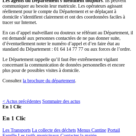
Les agents du Département s’identifient toujours
. Ils peuvent
communiquer au besoin leur matricule. Les opérateurs agissant
réellement pour le compte du Département et se déplaçant à
domicile s’identifient clairement et ont des coordonnées faciles à
tracer sur Internet.
En cas d’appel malveillant ou douteux se référant au Département, il
est demandé aux personnes contactées de ne pas donner suite,
d’éventuellement noter le numéro d’appel et d’en faire état au
standard du Département : 01 64 14 77 77 ou aux forces de l’ordre.
Le Département rappelle qu’il faut être extrêmement vigilant
concernant la communication de données personnelles et encore
plus pour de possibles visites à domicile.
Consultez
la brochure du département
.
< Actus précédentes
Sommaire des actus
En 1 Clic
En 1 Clic
Les Transports
La collecte des déchets
Menus Cantine
Portail
Famille
Les tarifs municipaux
Contacter la mairie