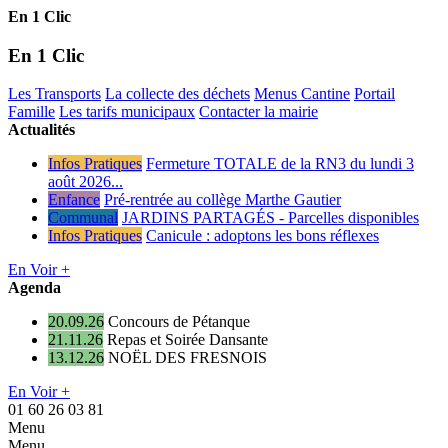
En 1 Clic
En 1 Clic
Les Transports
La collecte des déchets
Menus Cantine
Portail
Famille
Les tarifs municipaux
Contacter la mairie
Actualités
Infos Pratiques
Fermeture TOTALE de la RN3 du lundi 3
août 2026...
Enfance
Pré-rentrée au collège Marthe Gautier
Communal
JARDINS PARTAGÉS - Parcelles disponibles
Infos Pratiques
Canicule : adoptons les bons réflexes
En Voir +
Agenda
20.09.26
Concours de Pétanque
21.11.26
Repas et Soirée Dansante
13.12.26
NOËL DES FRESNOIS
En Voir +
01 60 26 03 81
Menu
Menu