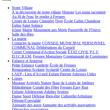
Notre Village
À la découverte de notre village
Histoire
Les noms racontent
Au fil de l'eau
Se rendre à Fresnes
Centre de Loisirs
Cimetière
Dojo
École Gabin Chambost
Église Saint Sulpice
écluse
Mairie
Monument aux Morts
Passerelle de l'Ourcq
Salle des fêtes
La mairie
Contacter la mairie
CONSEIL MUNICIPAL
PERSONNEL
COMMUNAL
Délibérations du Conseil
Centre Communal d'Action Sociale
ÉTAT CIVIL
P L U
D.I.C.R.I.M.
Fresnes Magazines
Communauté de Communes
Enfance et Jeunesse
Petite Enfance
Garderie
École de Fresnes
Restauration Scolaire
Scolarité
Centre de Loisirs
LAEP - Lieu d'Accueil Enfant Parents
Adresses Utiles
Loisirs
Musique
Activités Nature
Base de Loisirs de Jablines
Bibliothèque
Comité des Fêtes
Fresnes Easy Run
Enfants
Adolescents
Adultes
Seniors
Danse
Sport
Défense
Bien-être
Culturelle/Artistique
Détente/Convialité
Annuaire des assos
Annuaire des activités associatives
Démarches associatives