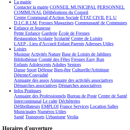
La mairie
Contacter la mairie
CONSEIL MUNICIPAL
PERSONNEL
COMMUNAL
Délibérations du Conseil
Centre Communal d'Action Sociale
ÉTAT CIVIL
P L U
D.I.C.R.I.M.
Fresnes Magazines
Communauté de Communes
Enfance et Jeunesse
Petite Enfance
Garderie
École de Fresnes
Restauration Scolaire
Scolarité
Centre de Loisirs
LAEP - Lieu d'Accueil Enfant Parents
Adresses Utiles
Loisirs
Musique
Activités Nature
Base de Loisirs de Jablines
Bibliothèque
Comité des Fêtes
Fresnes Easy Run
Enfants
Adolescents
Adultes
Seniors
Danse
Sport
Défense
Bien-être
Culturelle/Artistique
Détente/Convialité
Annuaire des assos
Annuaire des activités associatives
Démarches associatives
Démarches associatives
Infos Pratiques
Annuaire des Professionnels
Bureau de Poste
Centre de Santé
Intercommunal
Le culte
Déchèteries
Défibrillateurs
EMPLOI
France Services
Location Salles
Municipales
Numéros Utiles
Santé
Transports
Urbanisme
Veolia
Horaires d'ouverture