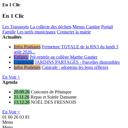
En 1 Clic
En 1 Clic
Les Transports
La collecte des déchets
Menus Cantine
Portail
Famille
Les tarifs municipaux
Contacter la mairie
Actualités
Infos Pratiques
Fermeture TOTALE de la RN3 du lundi 3
août 2026...
Enfance
Pré-rentrée au collège Marthe Gautier
Communal
JARDINS PARTAGÉS - Parcelles disponibles
Infos Pratiques
Canicule : adoptons les bons réflexes
En Voir +
Agenda
20.09.26
Concours de Pétanque
21.11.26
Repas et Soirée Dansante
13.12.26
NOËL DES FRESNOIS
En Voir +
01 60 26 03 81
Menu
Menu