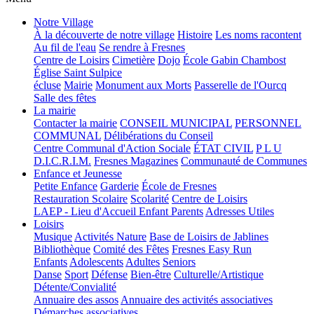
Notre Village
À la découverte de notre village
Histoire
Les noms racontent
Au fil de l'eau
Se rendre à Fresnes
Centre de Loisirs
Cimetière
Dojo
École Gabin Chambost
Église Saint Sulpice
écluse
Mairie
Monument aux Morts
Passerelle de l'Ourcq
Salle des fêtes
La mairie
Contacter la mairie
CONSEIL MUNICIPAL
PERSONNEL
COMMUNAL
Délibérations du Conseil
Centre Communal d'Action Sociale
ÉTAT CIVIL
P L U
D.I.C.R.I.M.
Fresnes Magazines
Communauté de Communes
Enfance et Jeunesse
Petite Enfance
Garderie
École de Fresnes
Restauration Scolaire
Scolarité
Centre de Loisirs
LAEP - Lieu d'Accueil Enfant Parents
Adresses Utiles
Loisirs
Musique
Activités Nature
Base de Loisirs de Jablines
Bibliothèque
Comité des Fêtes
Fresnes Easy Run
Enfants
Adolescents
Adultes
Seniors
Danse
Sport
Défense
Bien-être
Culturelle/Artistique
Détente/Convialité
Annuaire des assos
Annuaire des activités associatives
Démarches associatives