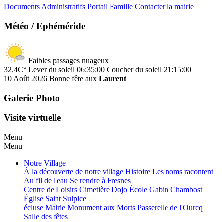
Documents Administratifs
Portail Famille
Contacter la mairie
Météo / Ephéméride
Faibles passages nuageux
32.4C°
Lever du soleil 06:35:00
Coucher du soleil 21:15:00
10 Août 2026
Bonne fête aux
Laurent
Galerie Photo
Visite virtuelle
Menu
Menu
Notre Village
À la découverte de notre village
Histoire
Les noms racontent
Au fil de l'eau
Se rendre à Fresnes
Centre de Loisirs
Cimetière
Dojo
École Gabin Chambost
Église Saint Sulpice
écluse
Mairie
Monument aux Morts
Passerelle de l'Ourcq
Salle des fêtes