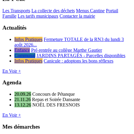
Les Transports
La collecte des déchets
Menus Cantine
Portail
Famille
Les tarifs municipaux
Contacter la mairie
Actualités
Infos Pratiques
Fermeture TOTALE de la RN3 du lundi 3
août 2026...
Enfance
Pré-rentrée au collège Marthe Gautier
Communal
JARDINS PARTAGÉS - Parcelles disponibles
Infos Pratiques
Canicule : adoptons les bons réflexes
En Voir +
Agenda
20.09.26
Concours de Pétanque
21.11.26
Repas et Soirée Dansante
13.12.26
NOËL DES FRESNOIS
En Voir +
Mes démarches