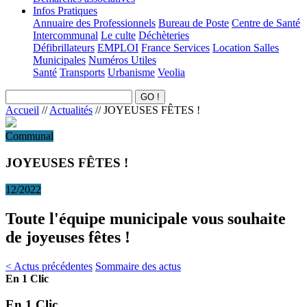
Infos Pratiques
Annuaire des Professionnels
Bureau de Poste
Centre de Santé
Intercommunal
Le culte
Déchèteries
Défibrillateurs
EMPLOI
France Services
Location Salles
Municipales
Numéros Utiles
Santé
Transports
Urbanisme
Veolia
Accueil
//
Actualités
//
JOYEUSES FÊTES !
Communal
JOYEUSES FÊTES !
12/2022
Toute l'équipe municipale vous souhaite
de joyeuses fêtes !
< Actus précédentes
Sommaire des actus
En 1 Clic
En 1 Clic